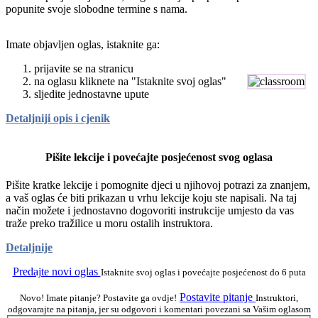
popunite svoje slobodne termine s nama.
Imate objavljen oglas, istaknite ga:
prijavite se na stranicu
na oglasu kliknete na "Istaknite svoj oglas"
sljedite jednostavne upute
Detaljniji opis i cjenik
Pišite lekcije i povećajte posjećenost svog oglasa
Pišite kratke lekcije i pomognite djeci u njihovoj potrazi za znanjem,
a vaš oglas će biti prikazan u vrhu lekcije koju ste napisali. Na taj
način možete i jednostavno dogovoriti instrukcije umjesto da vas
traže preko tražilice u moru ostalih instruktora.
Detaljnije
Predajte novi oglas
Istaknite svoj oglas i povećajte posjećenost do 6 puta
Postavite pitanje
Novo! Imate pitanje? Postavite ga ovdje!
Instruktori,
odgovarajte na pitanja, jer su odgovori i komentari povezani sa Vašim oglasom