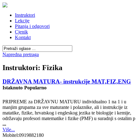
Instruktori
Lekcije
Pitanja i odgovori
Cjenik
Kontakt
Napredna pretraga
Instruktori: Fizika
DRŽAVNA MATURA- instrukcije MAT,FIZ,ENG
Istaknuto
Popularno
PRIPREME za DRŽAVNU MATURU individualno 1 na 1 i u
manjim grupama za sve maturante i polaznike, ali i instrukcije iz
matatike, fizike, hrvatskog i engleskog jezika te biologije i kemije,
održavaju profesori matematike i fizike (PMF) u suradnji s ostalim p
...
Više...
Mobitel:
0919882180