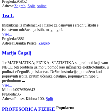
Pregleda:
95852
Adresa:
Zagreb
,
Split
,
online
Tea L
Instrukcije iz matematike i fizike za osnovnu i srednju školu s
iskustvom održavanja istih, mag.ing.el.
Više...
Pregleda:
3881
Adresa:
Branka Perice,
Zagreb
Marija Čagalj
Jer MATEMATIKA; FIZIKA; STATISTIKA su predmeti koji vam
NEĆE biti problem uz moju pomoć kao inžinjerke elektrotehnike, u
podlozi višegodišnje iskustvo. Držim instrukcije, pomažem kod
popravnih ispita, pratim učenika detaljno, popunjavam rupe u
prethodnom
...
Više...
Mobitel:
0976596643
Pregleda:
35
Adresa:
Put sv. Ižidora 100,
Split
Popularno
PROFESORICA FIZIKE