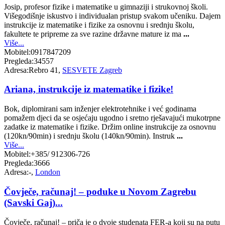
Josip, profesor fizike i matematike u gimnaziji i strukovnoj školi.
Višegodišnje iskustvo i individualan pristup svakom učeniku. Dajem
instrukcije iz matematike i fizike za osnovnu i srednju školu,
fakultete te pripreme za sve razine državne mature iz ma
...
Više...
Mobitel:
0917847209
Pregleda:
34557
Adresa:
Rebro 41,
SESVETE Zagreb
Ariana, instrukcije iz matematike i fizike!
Bok, diplomirani sam inženjer elektrotehnike i već godinama
pomažem djeci da se osjećaju ugodno i sretno rješavajući mukotrpne
zadatke iz matematike i fizike. Držim online instrukcije za osnovnu
(120kn/90min) i srednju školu (140kn/90min). Instruk
...
Više...
Mobitel:
+385/ 912306-726
Pregleda:
3666
Adresa:
-,
London
Čovječe, računaj! – poduke u Novom Zagrebu
(Savski Gaj)...
Čovječe, računaj! – priča je o dvoje studenata FER-a koji su na putu