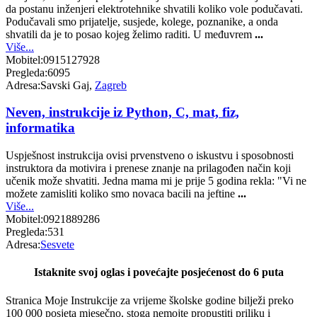
da postanu inženjeri elektrotehnike shvatili koliko vole podučavati.
Podučavali smo prijatelje, susjede, kolege, poznanike, a onda
shvatili da je to posao kojeg želimo raditi. U međuvrem
...
Više...
Mobitel:
0915127928
Pregleda:
6095
Adresa:
Savski Gaj,
Zagreb
Neven, instrukcije iz Python, C, mat, fiz,
informatika
Uspješnost instrukcija ovisi prvenstveno o iskustvu i sposobnosti
instruktora da motivira i prenese znanje na prilagođen način koji
učenik može shvatiti. Jedna mama mi je prije 5 godina rekla: "Vi ne
možete zamisliti koliko smo novaca bacili na jeftine
...
Više...
Mobitel:
0921889286
Pregleda:
531
Adresa:
Sesvete
Istaknite svoj oglas i povećajte posjećenost do 6 puta
Stranica Moje Instrukcije za vrijeme školske godine bilježi preko
100 000 posjeta mjesečno, stoga nemojte propustiti priliku i