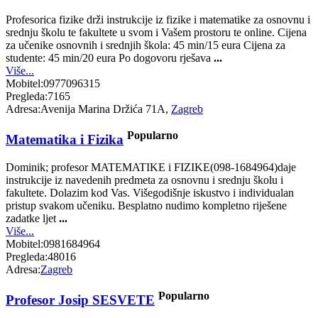
Profesorica fizike drži instrukcije iz fizike i matematike za osnovnu i
srednju školu te fakultete u svom i Vašem prostoru te online. Cijena
za učenike osnovnih i srednjih škola: 45 min/15 eura Cijena za
studente: 45 min/20 eura Po dogovoru rješava
...
Više...
Mobitel:
0977096315
Pregleda:
7165
Adresa:
Avenija Marina Držića 71A,
Zagreb
Popularno
Matematika i Fizika
Dominik; profesor MATEMATIKE i FIZIKE(098-1684964)daje
instrukcije iz navedenih predmeta za osnovnu i srednju školu i
fakultete. Dolazim kod Vas. Višegodišnje iskustvo i individualan
pristup svakom učeniku. Besplatno nudimo kompletno riješene
zadatke ljet
...
Više...
Mobitel:
0981684964
Pregleda:
48016
Adresa:
Zagreb
Popularno
Profesor Josip SESVETE