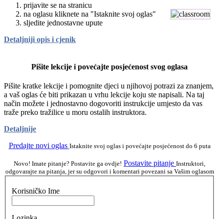
prijavite se na stranicu
na oglasu kliknete na "Istaknite svoj oglas"
sljedite jednostavne upute
Detaljniji opis i cjenik
Pišite lekcije i povećajte posjećenost svog oglasa
Pišite kratke lekcije i pomognite djeci u njihovoj potrazi za znanjem,
a vaš oglas će biti prikazan u vrhu lekcije koju ste napisali. Na taj
način možete i jednostavno dogovoriti instrukcije umjesto da vas
traže preko tražilice u moru ostalih instruktora.
Detaljnije
Predajte novi oglas
Istaknite svoj oglas i povećajte posjećenost do 6 puta
Postavite pitanje
Novo! Imate pitanje? Postavite ga ovdje!
Instruktori,
odgovarajte na pitanja, jer su odgovori i komentari povezani sa Vašim oglasom
Korisničko Ime
Lozinka