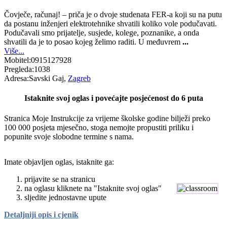
Čovječe, računaj! – priča je o dvoje studenata FER-a koji su na putu
da postanu inženjeri elektrotehnike shvatili koliko vole podučavati.
Podučavali smo prijatelje, susjede, kolege, poznanike, a onda
shvatili da je to posao kojeg želimo raditi. U međuvrem
...
Više...
Mobitel:
0915127928
Pregleda:
1038
Adresa:
Savski Gaj,
Zagreb
Istaknite svoj oglas i povećajte posjećenost do 6 puta
Stranica Moje Instrukcije za vrijeme školske godine bilježi preko
100 000 posjeta mjesečno, stoga nemojte propustiti priliku i
popunite svoje slobodne termine s nama.
Imate objavljen oglas, istaknite ga:
prijavite se na stranicu
na oglasu kliknete na "Istaknite svoj oglas"
sljedite jednostavne upute
Detaljniji opis i cjenik