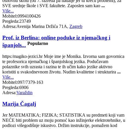
osnovnu školu (od 7. razreda pa nadalje jer tu kreću problemi), za
SVE srednje škole i SVE fakultete. Zaposlen sam kao
...
Više...
Mobitel:
0994100426
Pregleda:
23749
Adresa:
Avenija Marina Držića 71A,
Zagreb
Prof. iz Berlina: online poduke iz njemačkog i
Popularno
španjols...
https:/magiko-jezici.hr Moje ime je Monika. Izvorna sam govornica
te profesorica njemačkog i španjolskog jezika. Podučavam
polaznike svih uzrasta i razina te ih učim kako jezike aktivno
koristiti u svakodnevnom životu. Nudim kvalitetne i strukturira
...
Više...
Mobitel:
097/7379-163
Pregleda:
6906
Adresa:
Varaždin
Marija Čagalj
Jer MATEMATIKA; FIZIKA; STATISTIKA su predmeti koji vam
NEĆE biti problem uz moju pomoć kao inžinjerke elektrotehnike, u
podlozi višegodišnje iskustvo. Držim instrukcije, pomažem kod