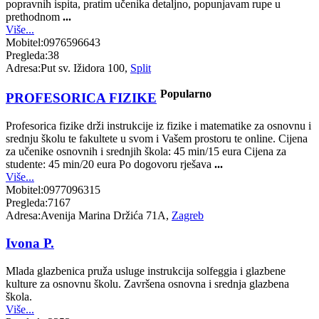
popravnih ispita, pratim učenika detaljno, popunjavam rupe u
prethodnom
...
Više...
Mobitel:
0976596643
Pregleda:
38
Adresa:
Put sv. Ižidora 100,
Split
Popularno
PROFESORICA FIZIKE
Profesorica fizike drži instrukcije iz fizike i matematike za osnovnu i
srednju školu te fakultete u svom i Vašem prostoru te online. Cijena
za učenike osnovnih i srednjih škola: 45 min/15 eura Cijena za
studente: 45 min/20 eura Po dogovoru rješava
...
Više...
Mobitel:
0977096315
Pregleda:
7167
Adresa:
Avenija Marina Držića 71A,
Zagreb
Ivona P.
Mlada glazbenica pruža usluge instrukcija solfeggia i glazbene
kulture za osnovnu školu. Završena osnovna i srednja glazbena
škola.
Više...