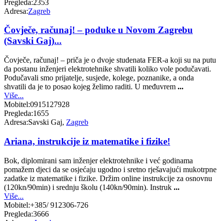
Pregleda:
2353
Adresa:
Zagreb
Čovječe, računaj! – poduke u Novom Zagrebu
(Savski Gaj)...
Čovječe, računaj! – priča je o dvoje studenata FER-a koji su na putu
da postanu inženjeri elektrotehnike shvatili koliko vole podučavati.
Podučavali smo prijatelje, susjede, kolege, poznanike, a onda
shvatili da je to posao kojeg želimo raditi. U međuvrem
...
Više...
Mobitel:
0915127928
Pregleda:
1655
Adresa:
Savski Gaj,
Zagreb
Ariana, instrukcije iz matematike i fizike!
Bok, diplomirani sam inženjer elektrotehnike i već godinama
pomažem djeci da se osjećaju ugodno i sretno rješavajući mukotrpne
zadatke iz matematike i fizike. Držim online instrukcije za osnovnu
(120kn/90min) i srednju školu (140kn/90min). Instruk
...
Više...
Mobitel:
+385/ 912306-726
Pregleda:
3666