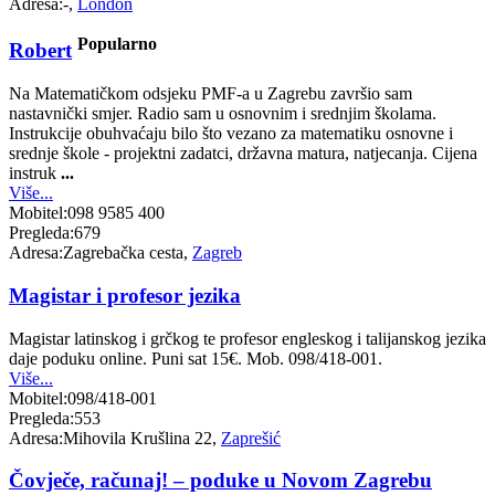
Adresa:
-,
London
Popularno
Robert
Na Matematičkom odsjeku PMF-a u Zagrebu završio sam
nastavnički smjer. Radio sam u osnovnim i srednjim školama.
Instrukcije obuhvaćaju bilo što vezano za matematiku osnovne i
srednje škole - projektni zadatci, državna matura, natjecanja. Cijena
instruk
...
Više...
Mobitel:
098 9585 400
Pregleda:
679
Adresa:
Zagrebačka cesta,
Zagreb
Magistar i profesor jezika
Magistar latinskog i grčkog te profesor engleskog i talijanskog jezika
daje poduku online. Puni sat 15€. Mob. 098/418-001.
Više...
Mobitel:
098/418-001
Pregleda:
553
Adresa:
Mihovila Krušlina 22,
Zaprešić
Čovječe, računaj! – poduke u Novom Zagrebu