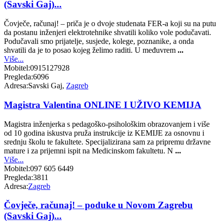
(Savski Gaj)...
Čovječe, računaj! – priča je o dvoje studenata FER-a koji su na putu
da postanu inženjeri elektrotehnike shvatili koliko vole podučavati.
Podučavali smo prijatelje, susjede, kolege, poznanike, a onda
shvatili da je to posao kojeg želimo raditi. U međuvrem
...
Više...
Mobitel:
0915127928
Pregleda:
6096
Adresa:
Savski Gaj,
Zagreb
Magistra Valentina ONLINE I UŽIVO KEMIJA
Magistra inženjerka s pedagoško-psihološkim obrazovanjem i više
od 10 godina iskustva pruža instrukcije iz KEMIJE za osnovnu i
srednju školu te fakultete. Specijalizirana sam za pripremu državne
mature i za prijemni ispit na Medicinskom fakultetu. N
...
Više...
Mobitel:
097 605 6449
Pregleda:
3811
Adresa:
Zagreb
Čovječe, računaj! – poduke u Novom Zagrebu
(Savski Gaj)...