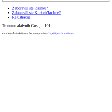
Zaboravili ste lozinku?
Zaboravili ste Korisničko Ime?
Registracija
Trenutno aktivnih Gostiju: 101
www.Moje-Instrukcije.com Sva prava pridržana.
Uvjeti i pravila korištenja