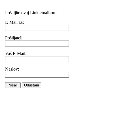
Pošaljite ovaj Link email-om.
E-Mail za:
Pošiljatelj:
Vaš E-Mail:
Naslov:
Pošalji
Odustani