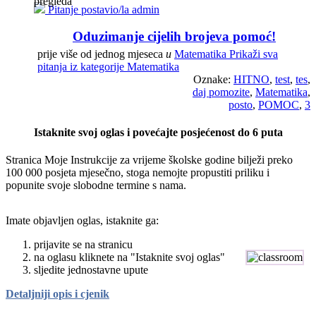
pregleda
Pitanje postavio/la admin
Oduzimanje cijelih brojeva pomoć!
prije više od jednog mjeseca
u
Matematika
Prikaži sva
pitanja iz kategorije Matematika
Oznake:
HITNO
,
test
,
tes
,
daj pomozite
,
Matematika
,
posto
,
POMOC
,
3
Istaknite svoj oglas i povećajte posjećenost do 6 puta
Stranica Moje Instrukcije za vrijeme školske godine bilježi preko
100 000 posjeta mjesečno, stoga nemojte propustiti priliku i
popunite svoje slobodne termine s nama.
Imate objavljen oglas, istaknite ga:
prijavite se na stranicu
na oglasu kliknete na "Istaknite svoj oglas"
sljedite jednostavne upute
Detaljniji opis i cjenik