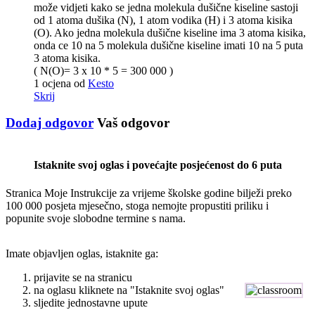
može vidjeti kako se jedna molekula dušične kiseline sastoji
od 1 atoma dušika (N), 1 atom vodika (H) i 3 atoma kisika
(O). Ako jedna molekula dušične kiseline ima 3 atoma kisika,
onda ce 10 na 5 molekula dušične kiseline imati 10 na 5 puta
3 atoma kisika.
( N(O)= 3 x 10 * 5 = 300 000 )
1 ocjena
od
Kesto
Skrij
Dodaj odgovor
Vaš odgovor
Istaknite svoj oglas i povećajte posjećenost do 6 puta
Stranica Moje Instrukcije za vrijeme školske godine bilježi preko
100 000 posjeta mjesečno, stoga nemojte propustiti priliku i
popunite svoje slobodne termine s nama.
Imate objavljen oglas, istaknite ga:
prijavite se na stranicu
na oglasu kliknete na "Istaknite svoj oglas"
sljedite jednostavne upute