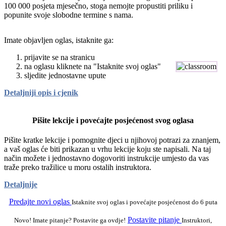
100 000 posjeta mjesečno, stoga nemojte propustiti priliku i
popunite svoje slobodne termine s nama.
Imate objavljen oglas, istaknite ga:
prijavite se na stranicu
na oglasu kliknete na "Istaknite svoj oglas"
sljedite jednostavne upute
Detaljniji opis i cjenik
Pišite lekcije i povećajte posjećenost svog oglasa
Pišite kratke lekcije i pomognite djeci u njihovoj potrazi za znanjem,
a vaš oglas će biti prikazan u vrhu lekcije koju ste napisali. Na taj
način možete i jednostavno dogovoriti instrukcije umjesto da vas
traže preko tražilice u moru ostalih instruktora.
Detaljnije
Predajte novi oglas
Istaknite svoj oglas i povećajte posjećenost do 6 puta
Postavite pitanje
Novo! Imate pitanje? Postavite ga ovdje!
Instruktori,