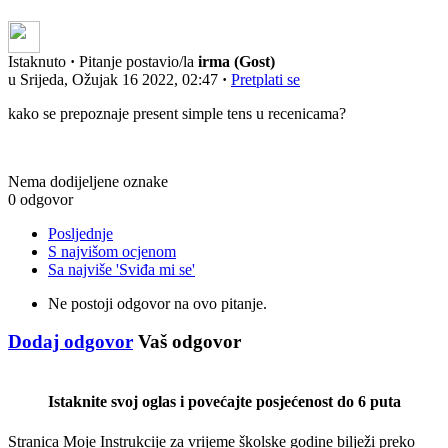
Istaknuto
·
Pitanje postavio/la
irma (Gost)
u Srijeda, Ožujak 16 2022, 02:47
·
Pretplati se
kako se prepoznaje present simple tens u recenicama?
Nema dodijeljene oznake
0 odgovor
Posljednje
S najvišom ocjenom
Sa najviše 'Sviđa mi se'
Ne postoji odgovor na ovo pitanje.
Dodaj odgovor
Vaš odgovor
Istaknite svoj oglas i povećajte posjećenost do 6 puta
Stranica Moje Instrukcije za vrijeme školske godine bilježi preko