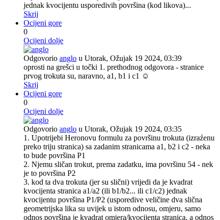
jednak kvocijentu usporedivih površina (kod likova)...
Skrij
Ocijeni gore
0
Ocijeni dolje
Odgovorio
anglo
u Utorak, Ožujak 19 2024, 03:39
oprosti na grešci u točki 1. prethodnog odgovora - stranice
prvog trokuta su, naravno, a1, b1 i c1 ☺
Skrij
Ocijeni gore
0
Ocijeni dolje
Odgovorio
anglo
u Utorak, Ožujak 19 2024, 03:35
1. Upotrijebi Heronovu formulu za površinu trokuta (izraźenu
preko triju stranica) sa zadanim stranicama a1, b2 i c2 - neka
to bude površina P1
2. Njemu sličan trokut, prema zadatku, ima površinu 54 - nek
je to površina P2
3. kod ta dva trokuta (jer su slični) vrijedi da je kvadrat
kvocijenta stranica a1/a2 (ili b1/b2... ili c1/c2) jednak
kvocijentu površina P1/P2 (usporedive veličine dva slična
geometrijska lika su uvijek u istom odnosu, omjeru, samo
odnos površina je kvadrat omjera/kvocijenta stranica, a odnos