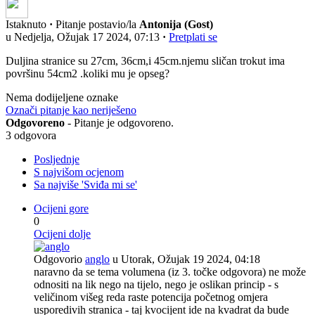
Istaknuto
·
Pitanje postavio/la
Antonija (Gost)
u Nedjelja, Ožujak 17 2024, 07:13
·
Pretplati se
Duljina stranice su 27cm, 36cm,i 45cm.njemu sličan trokut ima
površinu 54cm2 .koliki mu je opseg?
Nema dodijeljene oznake
Označi pitanje kao neriješeno
Odgovoreno
- Pitanje je odgovoreno.
3 odgovora
Posljednje
S najvišom ocjenom
Sa najviše 'Sviđa mi se'
Ocijeni gore
0
Ocijeni dolje
Odgovorio
anglo
u Utorak, Ožujak 19 2024, 04:18
naravno da se tema volumena (iz 3. točke odgovora) ne može
odnositi na lik nego na tijelo, nego je oslikan princip - s
veličinom višeg reda raste potencija početnog omjera
usporedivih stranica - taj kvocijent ide na kvadrat da bude