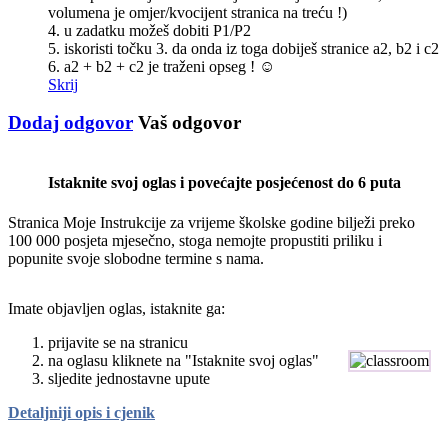
volumena je omjer/kvocijent stranica na treću !)
4. u zadatku možeš dobiti P1/P2
5. iskoristi točku 3. da onda iz toga dobiješ stranice a2, b2 i c2
6. a2 + b2 + c2 je traženi opseg ! ☺
Skrij
Dodaj odgovor
Vaš odgovor
Istaknite svoj oglas i povećajte posjećenost do 6 puta
Stranica Moje Instrukcije za vrijeme školske godine bilježi preko
100 000 posjeta mjesečno, stoga nemojte propustiti priliku i
popunite svoje slobodne termine s nama.
Imate objavljen oglas, istaknite ga:
prijavite se na stranicu
na oglasu kliknete na "Istaknite svoj oglas"
sljedite jednostavne upute
Detaljniji opis i cjenik