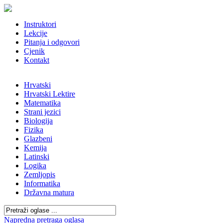
Instruktori
Lekcije
Pitanja i odgovori
Cjenik
Kontakt
Hrvatski
Hrvatski Lektire
Matematika
Strani jezici
Biologija
Fizika
Glazbeni
Kemija
Latinski
Logika
Zemljopis
Informatika
Državna matura
Napredna pretraga oglasa