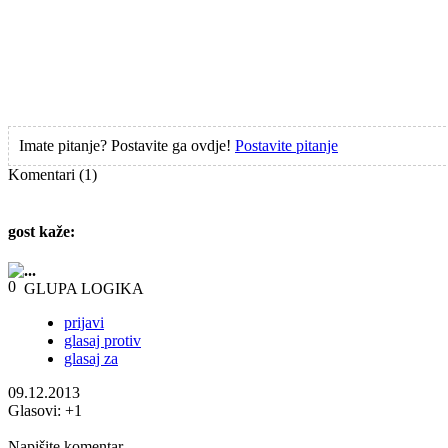
Imate pitanje? Postavite ga ovdje!
Postavite pitanje
Komentari
(1)
gost
kaže:
...
GLUPA LOGIKA
prijavi
glasaj protiv
glasaj za
09.12.2013
Glasovi:
+1
Napišite komentar