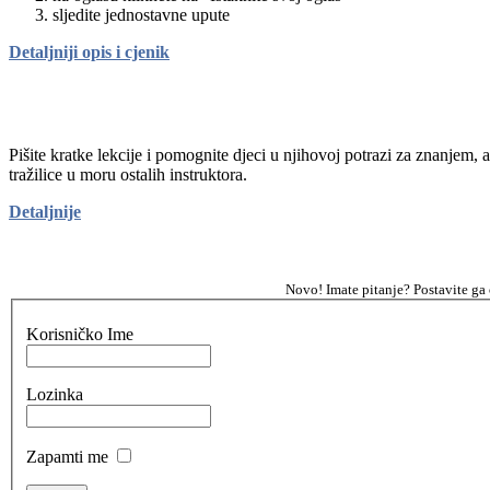
sljedite jednostavne upute
Detaljniji opis i cjenik
Pišite kratke lekcije i pomognite djeci u njihovoj potrazi za znanjem, 
tražilice u moru ostalih instruktora.
Detaljnije
Novo! Imate pitanje? Postavite ga
Korisničko Ime
Lozinka
Zapamti me