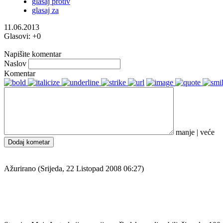
glasaj protiv
glasaj za
11.06.2013
Glasovi:
+0
Napišite komentar
Naslov
Komentar
manje
|
veće
Dodaj kometar
Ažurirano (Srijeda, 22 Listopad 2008 06:27)