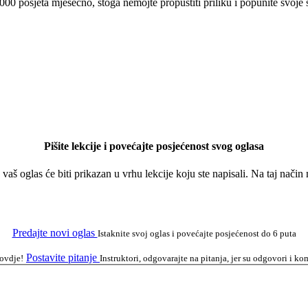
 000 posjeta mjesečno, stoga nemojte propustiti priliku i popunite svoje
Pišite lekcije i povećajte posjećenost svog oglasa
a vaš oglas će biti prikazan u vrhu lekcije koju ste napisali. Na taj nači
Predajte novi oglas
Istaknite svoj oglas i povećajte posjećenost do 6 puta
Postavite pitanje
 ovdje!
Instruktori, odgovarajte na pitanja, jer su odgovori i 