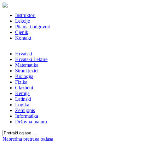
Instruktori
Lekcije
Pitanja i odgovori
Cjenik
Kontakt
Hrvatski
Hrvatski Lektire
Matematika
Strani jezici
Biologija
Fizika
Glazbeni
Kemija
Latinski
Logika
Zemljopis
Informatika
Državna matura
Napredna pretraga oglasa