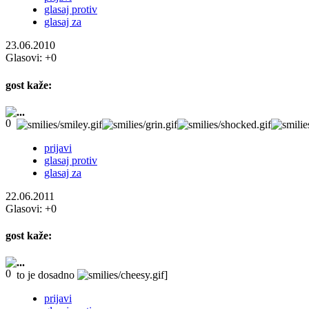
glasaj protiv
glasaj za
23.06.2010
Glasovi:
+0
gost
kaže:
...
prijavi
glasaj protiv
glasaj za
22.06.2011
Glasovi:
+0
gost
kaže:
...
to je dosadno
]
prijavi