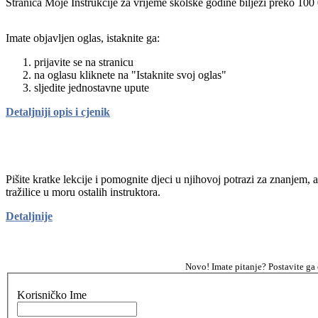
Stranica Moje Instrukcije za vrijeme školske godine bilježi preko 100
Imate objavljen oglas, istaknite ga:
prijavite se na stranicu
na oglasu kliknete na "Istaknite svoj oglas"
sljedite jednostavne upute
Detaljniji opis i cjenik
Pišite kratke lekcije i pomognite djeci u njihovoj potrazi za znanjem, 
tražilice u moru ostalih instruktora.
Detaljnije
Novo! Imate pitanje? Postavite ga
Korisničko Ime