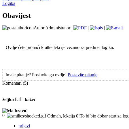
Logika
Obavijest
Autor Administrator |
|
|
Ovdje ćete pronaći kratke lekcije vezano za predmet logika.
Imate pitanje? Postavite ga ovdje!
Postavite pitanje
Komentari
(5)
željka Ĺ Ĺ
kaže:
Ma bravo!
Odmah, lekcija 0!To bi bio dobar start za logi
prijavi