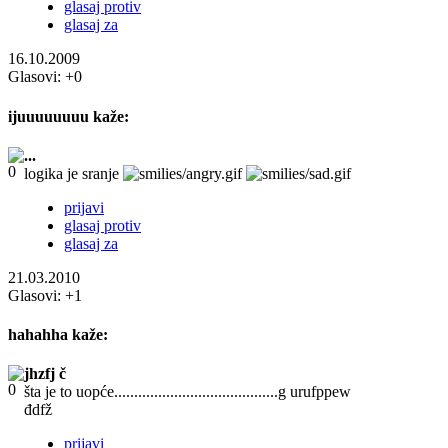
glasaj protiv
glasaj za
16.10.2009
Glasovi:
+0
ijuuuuuuuu
kaže:
...
logika je sranje
prijavi
glasaj protiv
glasaj za
21.03.2010
Glasovi:
+1
hahahha
kaže:
jhzfj č
šta je to uopće.........................................g urufppew
đdfž
prijavi