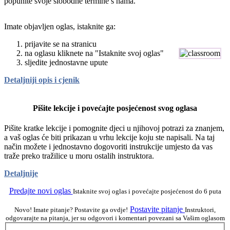
popunite svoje slobodne termine s nama.
Imate objavljen oglas, istaknite ga:
prijavite se na stranicu
na oglasu kliknete na "Istaknite svoj oglas"
sljedite jednostavne upute
Detaljniji opis i cjenik
Pišite lekcije i povećajte posjećenost svog oglasa
Pišite kratke lekcije i pomognite djeci u njihovoj potrazi za znanjem,
a vaš oglas će biti prikazan u vrhu lekcije koju ste napisali. Na taj
način možete i jednostavno dogovoriti instrukcije umjesto da vas
traže preko tražilice u moru ostalih instruktora.
Detaljnije
Predajte novi oglas
Istaknite svoj oglas i povećajte posjećenost do 6 puta
Postavite pitanje
Novo! Imate pitanje? Postavite ga ovdje!
Instruktori,
odgovarajte na pitanja, jer su odgovori i komentari povezani sa Vašim oglasom