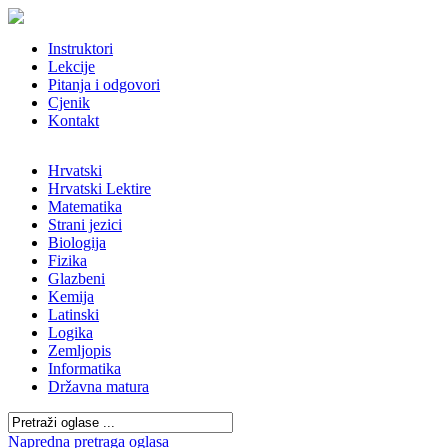
Instruktori
Lekcije
Pitanja i odgovori
Cjenik
Kontakt
Hrvatski
Hrvatski Lektire
Matematika
Strani jezici
Biologija
Fizika
Glazbeni
Kemija
Latinski
Logika
Zemljopis
Informatika
Državna matura
Napredna pretraga oglasa