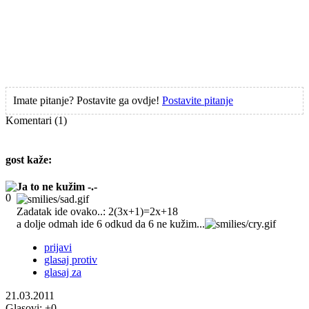
Imate pitanje? Postavite ga ovdje!
Postavite pitanje
Komentari
(1)
gost
kaže:
Ja to ne kužim -.-
Zadatak ide ovako..: 2(3x+1)=2x+18
a dolje odmah ide 6 odkud da 6 ne kužim...
prijavi
glasaj protiv
glasaj za
21.03.2011
Glasovi:
+0