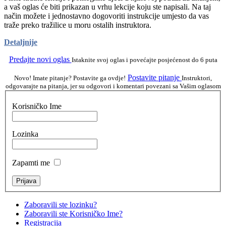
a vaš oglas će biti prikazan u vrhu lekcije koju ste napisali. Na taj
način možete i jednostavno dogovoriti instrukcije umjesto da vas
traže preko tražilice u moru ostalih instruktora.
Detaljnije
Predajte novi oglas
Istaknite svoj oglas i povećajte posjećenost do 6 puta
Postavite pitanje
Novo! Imate pitanje? Postavite ga ovdje!
Instruktori,
odgovarajte na pitanja, jer su odgovori i komentari povezani sa Vašim oglasom
Korisničko Ime
Lozinka
Zapamti me
Zaboravili ste lozinku?
Zaboravili ste Korisničko Ime?
Registracija