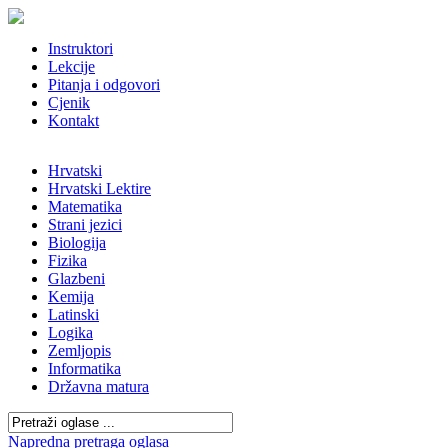
Instruktori
Lekcije
Pitanja i odgovori
Cjenik
Kontakt
Hrvatski
Hrvatski Lektire
Matematika
Strani jezici
Biologija
Fizika
Glazbeni
Kemija
Latinski
Logika
Zemljopis
Informatika
Državna matura
Napredna pretraga oglasa