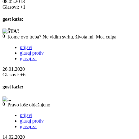
08.05.2018
Glasovi:
+1
gost
kaže:
ŠTA?
Kome ovo treba? Ne vidim svrhu, života mi. Mea culpa.
prijavi
glasaj protiv
glasaj za
26.01.2020
Glasovi:
+6
gost
kaže:
...
Pravo loše objašnjeno
prijavi
glasaj protiv
glasaj za
14.02.2020