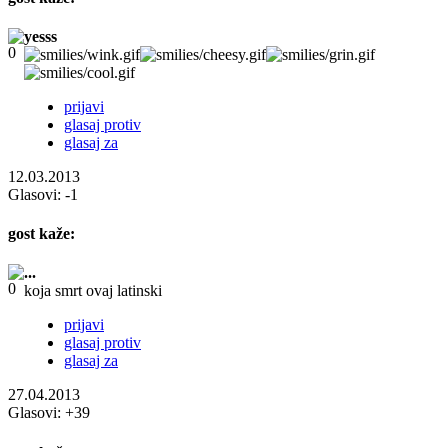
yesss
prijavi
glasaj protiv
glasaj za
12.03.2013
Glasovi:
-1
gost
kaže:
...
koja smrt ovaj latinski
prijavi
glasaj protiv
glasaj za
27.04.2013
Glasovi:
+39