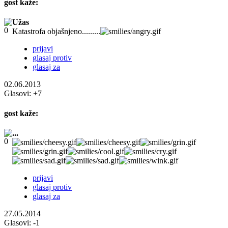
gost
kaže:
Užas
Katastrofa objašnjeno.........
prijavi
glasaj protiv
glasaj za
02.06.2013
Glasovi:
+7
gost
kaže:
...
prijavi
glasaj protiv
glasaj za
27.05.2014
Glasovi:
-1