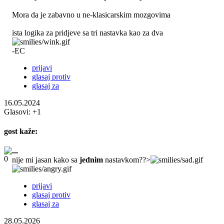
Mora da je zabavno u ne-klasicarskim mozgovima
ista logika za pridjeve sa tri nastavka kao za dva
-EC
prijavi
glasaj protiv
glasaj za
16.05.2024
Glasovi:
+1
gost
kaže:
...
nije mi jasan kako sa
jednim
nastavkom??>
prijavi
glasaj protiv
glasaj za
28.05.2026