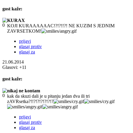
gost
kaže:
KURAX
KOJI KURAAAAAAC!?!?!!?! NE KUZIM S JEDNIM
ZAVRSETKOM!
prijavi
glasaj protiv
glasaj za
21.06.2014
Glasovi:
+11
gost
kaže:
nikaj ne kontam
kak da skuzi dali je u pitanju jedan dva ili tri
zAVRsetka?!!?!?!?!?!?!?
prijavi
glasaj protiv
glasaj za