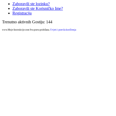
Zaboravili ste lozinku?
Zaboravili ste Korisničko Ime?
Registracija
Trenutno aktivnih Gostiju: 144
www.Moje-Instrukcije.com Sva prava pridržana.
Uvjeti i pravila korištenja