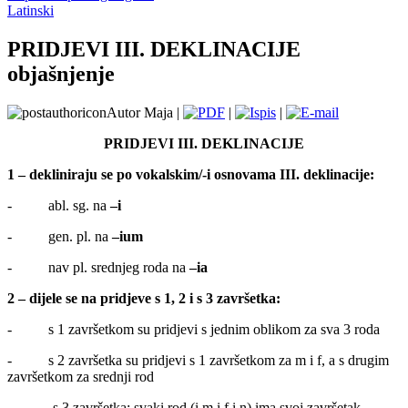
Latinski
PRIDJEVI III. DEKLINACIJE
objašnjenje
Autor Maja |
|
|
PRIDJEVI III. DEKLINACIJE
1 – dekliniraju se po vokalskim/-i osnovama III. deklinacije:
- abl. sg. na
–i
- gen. pl. na
–ium
- nav pl. srednjeg roda na
–ia
2 – dijele se na pridjeve s 1, 2 i s 3 završetka:
- s 1 završetkom su pridjevi s jednim oblikom za sva 3 roda
- s 2 završetka su pridjevi s 1 završetkom za m i f, a s drugim
završetkom za srednji rod
- -s 3 završetka: svaki rod (i m i f i n) ima svoj završetak