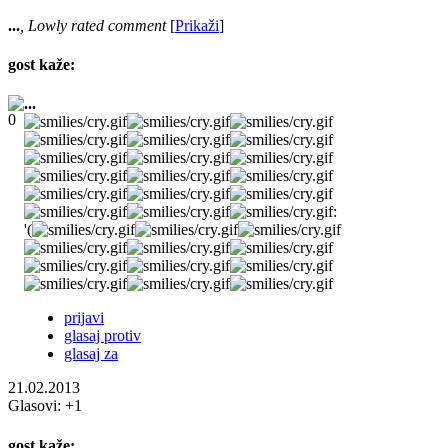
...
, Lowly rated comment
[
Prikaži
]
gost
kaže:
...
:
'(
prijavi
glasaj protiv
glasaj za
21.02.2013
Glasovi:
+1
gost
kaže: