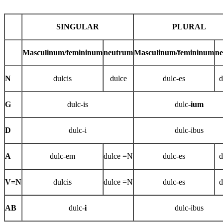
SINGULAR
PLURAL
Masculinum/femininum
neutrum
Masculinum/femininum
n
N
dulcis
dulce
dulc-es
d
G
dulc-is
dulc-
ium
D
dulc-i
dulc-ibus
A
dulc-em
dulce =N
dulc-es
d
V=N
dulcis
dulce =N
dulc-es
d
AB
dulc-
i
dulc-ibus