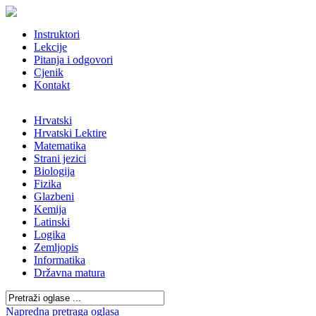
Instruktori
Lekcije
Pitanja i odgovori
Cjenik
Kontakt
Hrvatski
Hrvatski Lektire
Matematika
Strani jezici
Biologija
Fizika
Glazbeni
Kemija
Latinski
Logika
Zemljopis
Informatika
Državna matura
Napredna pretraga oglasa