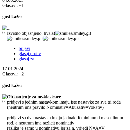
04.05.2021
Glasovi:
+1
gost
kaže:
...
Izvrsno objašnjeno, hvala!
prijavi
glasaj protiv
glasaj za
17.01.2024
Glasovi:
+2
gost
kaže:
Objasnjenje za ne-klasicare
pridjevi s jednim nastavkom imaju iste nastavke za sva tri roda
(neutrum ima pravilo Nominativ=Akuzativ=Vokativ)
pridjevi sa dva nastavka imaju jednaki femininum i masculinum
rod, a neutrum ima razlicit nominativ
razlika je samo u nominativu jer za n. vrijedi N=A=V