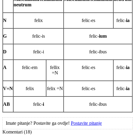
neutrum
N
felix
felic-es
felic-
ia
G
felic-is
felic-
ium
D
felic-i
felic-ibus
A
felic-em
fellix
felic-es
felic-
ia
=N
V=N
felix
felix =N
felic-es
felic-
ia
AB
felic-
i
felic-ibus
Imate pitanje? Postavite ga ovdje!
Postavite pitanje
Komentari
(18)