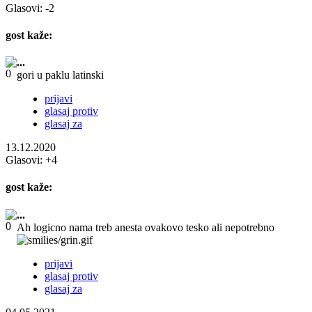
Glasovi:
-2
gost
kaže:
...
gori u paklu latinski
prijavi
glasaj protiv
glasaj za
13.12.2020
Glasovi:
+4
gost
kaže:
...
Ah logicno nama treb anesta ovakovo tesko ali nepotrebno
prijavi
glasaj protiv
glasaj za