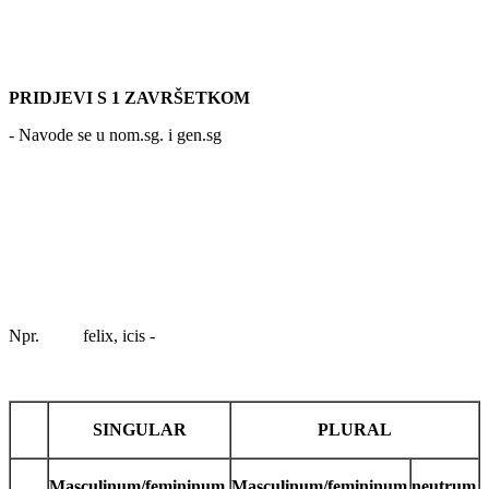
PRIDJEVI S 1 ZAVRŠETKOM
- Navode se u nom.sg. i gen.sg
Npr. felix, icis -
SINGULAR
PLURAL
Masculinum/femininum
Masculinum/femininum
neutrum