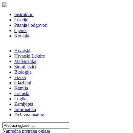
Instruktori
Lekcije
Pitanja i odgovori
Cjenik
Kontakt
Hrvatski
Hrvatski Lektire
Matematika
Strani jezici
Biologija
Fizika
Glazbeni
Kemija
Latinski
Logika
Zemljopis
Informatika
Državna matura
Napredna pretraga oglasa