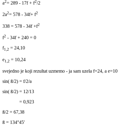
2
2
a
= 289 - 17f + f
/2
2
2
2a
= 578 - 34f+ f
2
338 = 578 - 34f +f
2
f
- 34f + 240 = 0
f
= 24,10
1,2
e
= 10,24
1,2
svejedno je koji rezultat uzmemo - ja sam uzela f=24, a e=10
sin( ß/2) = f/2/a
sin( ß/2) = 12/13
= 0,923
ß/2 = 67,38
ß = 134°45′