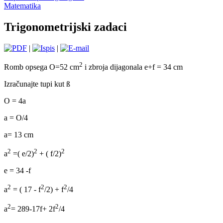
Matematika
Trigonometrijski zadaci
|
|
2
Romb opsega O=52 cm
i zbroja dijagonala e+f = 34 cm
Izračunajte tupi kut ß
O = 4a
a = O/4
a= 13 cm
2
2
2
a
=( e/2)
+ ( f/2)
e = 34 -f
2
2
2
a
= ( 17 - f
/2) + f
/4
2
2
a
= 289-17f+ 2f
/4