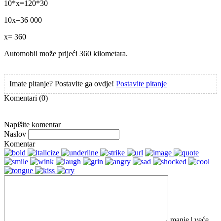
10*x=120*30
10x=36 000
x= 360
Automobil može prijeći 360 kilometara.
Imate pitanje? Postavite ga ovdje!
Postavite pitanje
Komentari
(0)
Napišite komentar
Naslov
Komentar
manje
|
veće