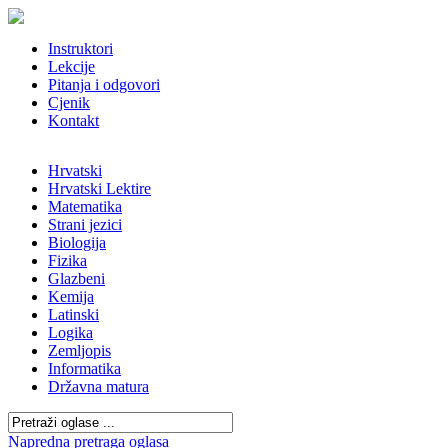
Instruktori
Lekcije
Pitanja i odgovori
Cjenik
Kontakt
Hrvatski
Hrvatski Lektire
Matematika
Strani jezici
Biologija
Fizika
Glazbeni
Kemija
Latinski
Logika
Zemljopis
Informatika
Državna matura
Napredna pretraga oglasa