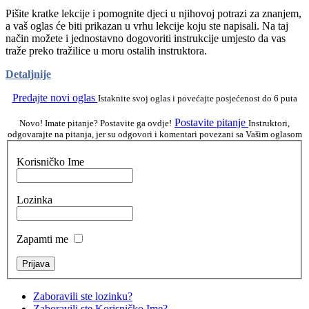
Pišite kratke lekcije i pomognite djeci u njihovoj potrazi za znanjem,
a vaš oglas će biti prikazan u vrhu lekcije koju ste napisali. Na taj
način možete i jednostavno dogovoriti instrukcije umjesto da vas
traže preko tražilice u moru ostalih instruktora.
Detaljnije
Predajte novi oglas
Istaknite svoj oglas i povećajte posjećenost do 6 puta
Postavite pitanje
Novo! Imate pitanje? Postavite ga ovdje!
Instruktori,
odgovarajte na pitanja, jer su odgovori i komentari povezani sa Vašim oglasom
Korisničko Ime
Lozinka
Zapamti me
Zaboravili ste lozinku?
Zaboravili ste Korisničko Ime?