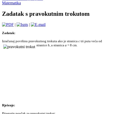
Matematika
Zadatak s pravokutnim trokutom
|
|
Zadatak:
Izračunaj površinu pravokutnog trokuta ako je stranica
c
tri puta veća od
stranice
b,
a stranica
a
= 8 cm.
Rješenje:
Pitagorin poučak za pravokutni trokut: