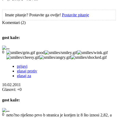
Imate pitanje? Postavite ga ovdje!
Postavite pitanje
Komentari
(2)
gost
kaže:
...
good
prijavi
glasaj protiv
glasaj za
10.02.2011
Glasovi:
+0
gost
kaže:
...
neto?no riješeno prvo b stranica je korijen iz 8 što iznosi 2,82, a