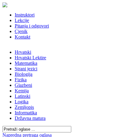
Instruktori
Lekcije
Pitanja i odgovori
Cjenik
Kontakt
Hrvatski
Hrvatski Lektire
Matematika
Strani jezici
Biologija
Fizika
Glazbeni
Kemija
Latinski
Logika
Zemljopis
Informatika
Državna matura
Napredna pretraga oglasa