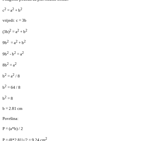
2
2
2
c
= a
+ b
v
rijedi: c = 3b
2
2
2
(3b)
= a
+ b
2
2
2
9b
= a
+ b
2
2
2
9b
- b
= a
2
2
8b
= a
2
2
b
= a
/ 8
2
b
= 64 / 8
2
b
= 8
b = 2.81 cm
Površina:
P = (a*b) / 2
2
P = (8*2.81) /2 = 9.24 cm