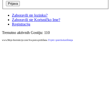
Zaboravili ste lozinku?
Zaboravili ste Korisničko Ime?
Registracija
Trenutno aktivnih Gostiju: 110
www.Moje-Instrukcije.com Sva prava pridržana.
Uvjeti i pravila korištenja