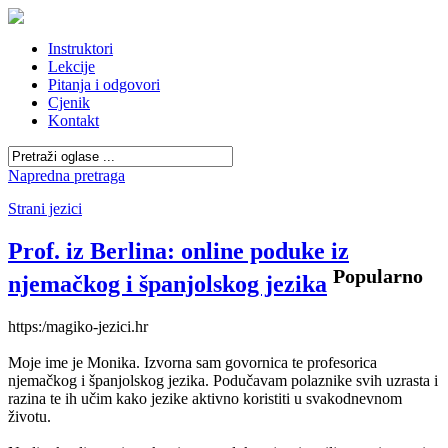
Instruktori
Lekcije
Pitanja i odgovori
Cjenik
Kontakt
Napredna pretraga
Strani jezici
Prof. iz Berlina: online poduke iz
Popularno
njemačkog i španjolskog jezika
https:/magiko-jezici.hr
Moje ime je Monika. Izvorna sam govornica te profesorica
njemačkog i španjolskog jezika. Podučavam polaznike svih uzrasta i
razina te ih učim kako jezike aktivno koristiti u svakodnevnom
životu.