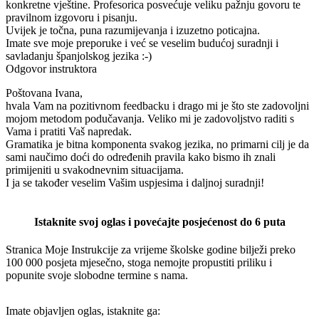
konkretne vještine. Profesorica posvećuje veliku pažnju govoru te
pravilnom izgovoru i pisanju.
Uvijek je točna, puna razumijevanja i izuzetno poticajna.
Imate sve moje preporuke i već se veselim budućoj suradnji i
savladanju španjolskog jezika :-)
Odgovor instruktora
Poštovana Ivana,
hvala Vam na pozitivnom feedbacku i drago mi je što ste zadovoljni
mojom metodom podučavanja. Veliko mi je zadovoljstvo raditi s
Vama i pratiti Vaš napredak.
Gramatika je bitna komponenta svakog jezika, no primarni cilj je da
sami naučimo doći do određenih pravila kako bismo ih znali
primijeniti u svakodnevnim situacijama.
I ja se također veselim Vašim uspjesima i daljnoj suradnji!
Istaknite svoj oglas i povećajte posjećenost do 6 puta
Stranica Moje Instrukcije za vrijeme školske godine bilježi preko
100 000 posjeta mjesečno, stoga nemojte propustiti priliku i
popunite svoje slobodne termine s nama.
Imate objavljen oglas, istaknite ga: