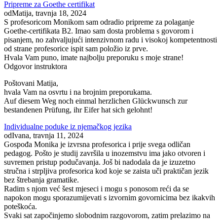
Pripreme za Goethe certifikat
od
Matija
, travnja 18, 2024
S profesoricom Monikom sam odradio pripreme za polaganje
Goethe-certifikata B2. Imao sam dosta problema s govorom i
pisanjem, no zahvaljujući intenzivnom radu i visokoj kompetentnosti
od strane profesorice ispit sam položio iz prve.
Hvala Vam puno, imate najbolju preporuku s moje strane!
Odgovor instruktora
Poštovani Matija,
hvala Vam na osvrtu i na brojnim preporukama.
Auf diesem Weg noch einmal herzlichen Glückwunsch zur
bestandenen Prüfung, ihr Eifer hat sich gelohnt!
Individualne poduke iz njemačkog jezika
od
Ivana
, travnja 11, 2024
Gospođa Monika je izvrsna profesorica i prije svega odličan
pedagog. Pošto je studij završila u inozemstvu ima jako otvoren i
suvremen pristup podučavanja. Još bi nadodala da je izuzetno
stručna i strpljiva profesorica kod koje se zaista uči praktičan jezik
bez štrebanja gramatike.
Radim s njom već šest mjeseci i mogu s ponosom reći da se
napokon mogu sporazumijevati s izvornim govornicima bez ikakvih
poteškoća.
Svaki sat započinjemo slobodnim razgovorom, zatim prelazimo na