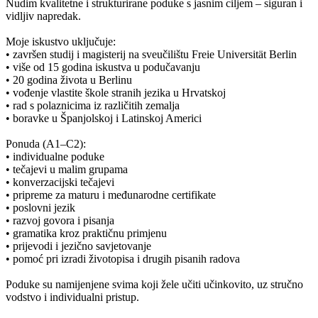
Nudim kvalitetne i strukturirane poduke s jasnim ciljem – siguran i
vidljiv napredak.
Moje iskustvo uključuje:
• završen studij i magisterij na sveučilištu Freie Universität Berlin
• više od 15 godina iskustva u podučavanju
• 20 godina života u Berlinu
• vođenje vlastite škole stranih jezika u Hrvatskoj
• rad s polaznicima iz različitih zemalja
• boravke u Španjolskoj i Latinskoj Americi
Ponuda (A1–C2):
• individualne poduke
• tečajevi u malim grupama
• konverzacijski tečajevi
• pripreme za maturu i međunarodne certifikate
• poslovni jezik
• razvoj govora i pisanja
• gramatika kroz praktičnu primjenu
• prijevodi i jezično savjetovanje
• pomoć pri izradi životopisa i drugih pisanih radova
Poduke su namijenjene svima koji žele učiti učinkovito, uz stručno
vodstvo i individualni pristup.