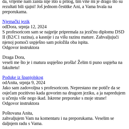
da, vrijeme nam zaista nije išlo u prilog, tim više mi je drago što su
rezultati bili sjajni! Još jednom čestitke Ani, a Vama hvala na
preporukama.
Njemački jezik
od
Dora
, srpnja 12, 2024
S profesoricom sam se najprije pripremala za jezičnu diplomu DSD
II (B2/C1 razina), a kasnije i za višu razinu mature. Zahvaljujući
njenoj pomoći uspješno sam položila oba ispita.
Odgovor instruktora
Draga Dora,
veseli me što je i matura uspješno prošla! Želim ti puno uspjeha na
fakultetu!
Poduke iz španjolskog
od
Anita
, srpnja 9, 2024
Jako sam zadovoljna s profesoricom. Neprestano me potiče da se
osjećam pozitivno kada govorim na drugom jeziku, a ja napredujem
u učenju više nego ikad. Iskrene preporuke s moje strane!
Odgovor instruktora
Poštovana Anita,
zahvaljujem Vam na komentaru i na preporukama. Veselim se
daljnjem radu s Vama.