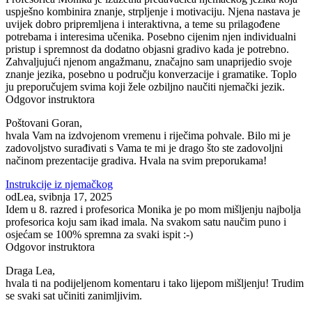
uspješno kombinira znanje, strpljenje i motivaciju. Njena nastava je
uvijek dobro pripremljena i interaktivna, a teme su prilagođene
potrebama i interesima učenika. Posebno cijenim njen individualni
pristup i spremnost da dodatno objasni gradivo kada je potrebno.
Zahvaljujući njenom angažmanu, značajno sam unaprijedio svoje
znanje jezika, posebno u području konverzacije i gramatike. Toplo
ju preporučujem svima koji žele ozbiljno naučiti njemački jezik.
Odgovor instruktora
Poštovani Goran,
hvala Vam na izdvojenom vremenu i riječima pohvale. Bilo mi je
zadovoljstvo surađivati s Vama te mi je drago što ste zadovoljni
načinom prezentacije gradiva. Hvala na svim preporukama!
Instrukcije iz njemačkog
od
Lea
, svibnja 17, 2025
Idem u 8. razred i profesorica Monika je po mom mišljenju najbolja
profesorica koju sam ikad imala. Na svakom satu naučim puno i
osjećam se 100% spremna za svaki ispit :-)
Odgovor instruktora
Draga Lea,
hvala ti na podijeljenom komentaru i tako lijepom mišljenju! Trudim
se svaki sat učiniti zanimljivim.