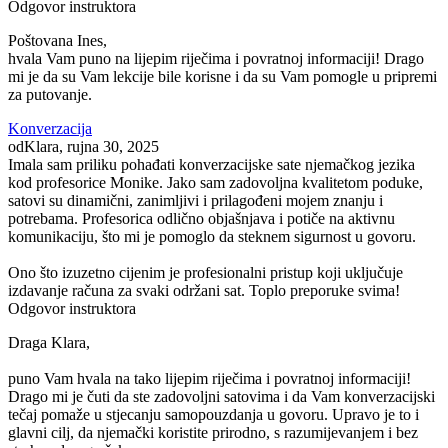
Odgovor instruktora
Poštovana Ines,
hvala Vam puno na lijepim riječima i povratnoj informaciji! Drago
mi je da su Vam lekcije bile korisne i da su Vam pomogle u pripremi
za putovanje.
Konverzacija
od
Klara
, rujna 30, 2025
Imala sam priliku pohađati konverzacijske sate njemačkog jezika
kod profesorice Monike. Jako sam zadovoljna kvalitetom poduke,
satovi su dinamični, zanimljivi i prilagođeni mojem znanju i
potrebama. Profesorica odlično objašnjava i potiče na aktivnu
komunikaciju, što mi je pomoglo da steknem sigurnost u govoru.
Ono što izuzetno cijenim je profesionalni pristup koji uključuje
izdavanje računa za svaki održani sat. Toplo preporuke svima!
Odgovor instruktora
Draga Klara,
puno Vam hvala na tako lijepim riječima i povratnoj informaciji!
Drago mi je čuti da ste zadovoljni satovima i da Vam konverzacijski
tečaj pomaže u stjecanju samopouzdanja u govoru. Upravo je to i
glavni cilj, da njemački koristite prirodno, s razumijevanjem i bez