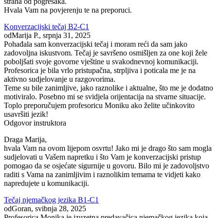
straha od pogrešaka.
Hvala Vam na povjerenju te na preporuci.
Konverzacijski tečaj B2-C1
od
Marija P.
, srpnja 31, 2025
Pohađala sam konverzacijski tečaj i moram reći da sam jako
zadovoljna iskustvom. Tečaj je savršeno osmišljen za one koji žele
poboljšati svoje govorne vještine u svakodnevnoj komunikaciji.
Profesorica je bila vrlo pristupačna, strpljiva i poticala me je na
aktivno sudjelovanje u razgovorima.
Teme su bile zanimljive, jako raznolike i aktualne, što me je dodatno
motiviralo. Posebno mi se svidjela orijentacija na stvarne situacije.
Toplo preporučujem profesoricu Moniku ako želite učinkovito
usavršiti jezik!
Odgovor instruktora
Draga Marija,
hvala Vam na ovom lijepom osvrtu! Jako mi je drago što sam mogla
sudjelovati u Vašem napretku i što Vam je konverzacijski pristup
pomogao da se osjećate sigurnije u govoru. Bilo mi je zadovoljstvo
raditi s Vama na zanimljivim i raznolikim temama te vidjeti kako
napredujete u komunikaciji.
Tečaj njemačkog jezika B1-C1
od
Goran
, svibnja 28, 2025
Profesorica Monika je izuzetna predavačica njemačkog jezika koja