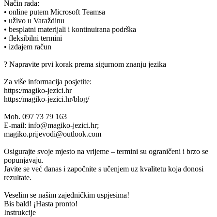
Način rada:
• online putem Microsoft Teamsa
• uživo u Varaždinu
• besplatni materijali i kontinuirana podrška
• fleksibilni termini
• izdajem račun
? Napravite prvi korak prema sigurnom znanju jezika
Za više informacija posjetite:
https:/magiko-jezici.hr
https:/magiko-jezici.hr/blog/
Mob. 097 73 79 163
E-mail: info@magiko-jezici.hr;
magiko.prijevodi@outlook.com
Osigurajte svoje mjesto na vrijeme – termini su ograničeni i brzo se
popunjavaju.
Javite se već danas i započnite s učenjem uz kvalitetu koja donosi
rezultate.
Veselim se našim zajedničkim uspjesima!
Bis bald! ¡Hasta pronto!
Instrukcije