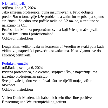
Njemački jezik
od
Ema
, lipnja 7, 2024
Jako smirena profesorica, puna razumijevanja. Prvo dobijete
predodžbu o tome gdje leže problemi, a zatim im se pristupa s puno
stručnosti. Zajedno smo počele raditi od A2 razine, a trenutno se
nalazimo na C1.
Profesoricu Monika preporučam svima koji žele njemački jezik
naučiti kvalitetno i profesionalno!
Odgovor instruktora
Draga Ema, veliko hvala na komentaru! Veselim se svaki puta kada
vidim tvoj napredak i posvećenost zadacima. Nastavljamo sve do
željenog certifikata.
Poduke njemački
od
Mladen
, svibnja 6, 2024
Izvrsna profesorica, elokventna, strpljiva i što je najvažnije ima
izuzetno profesionalan pristup.
Sve pohvale i jedno veliko hvala što ste riješili moje jezične
blokade!
Odgovor instruktora
Vielen Dank Mladen, ich habe mich sehr über Ihre positive
Bewertung und Weiterempfehlung gefreut.