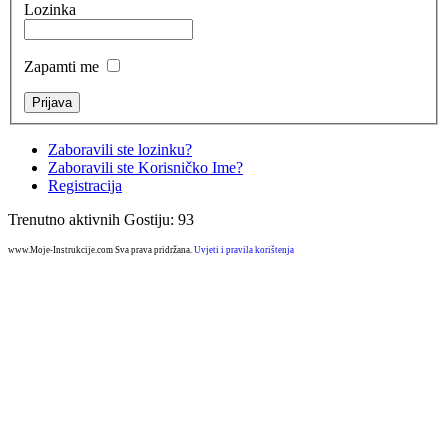
Lozinka
Zapamti me
Zaboravili ste lozinku?
Zaboravili ste Korisničko Ime?
Registracija
Trenutno aktivnih Gostiju: 93
www.Moje-Instrukcije.com Sva prava pridržana.
Uvjeti i pravila korištenja