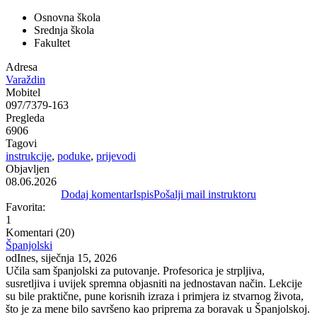
Osnovna škola
Srednja škola
Fakultet
Adresa
Varaždin
Mobitel
097/7379-163
Pregleda
6906
Tagovi
instrukcije
,
poduke
,
prijevodi
Objavljen
08.06.2026
Dodaj komentar
Ispis
Pošalji mail instruktoru
Favorita:
1
Komentari (20)
Španjolski
od
Ines
, siječnja 15, 2026
Učila sam španjolski za putovanje. Profesorica je strpljiva,
susretljiva i uvijek spremna objasniti na jednostavan način. Lekcije
su bile praktične, pune korisnih izraza i primjera iz stvarnog života,
što je za mene bilo savršeno kao priprema za boravak u Španjolskoj.