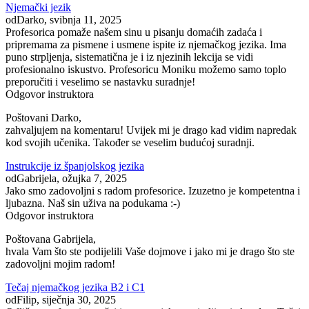
Njemački jezik
od
Darko
, svibnja 11, 2025
Profesorica pomaže našem sinu u pisanju domaćih zadaća i
pripremama za pismene i usmene ispite iz njemačkog jezika. Ima
puno strpljenja, sistematična je i iz njezinih lekcija se vidi
profesionalno iskustvo. Profesoricu Moniku možemo samo toplo
preporučiti i veselimo se nastavku suradnje!
Odgovor instruktora
Poštovani Darko,
zahvaljujem na komentaru! Uvijek mi je drago kad vidim napredak
kod svojih učenika. Također se veselim budućoj suradnji.
Instrukcije iz španjolskog jezika
od
Gabrijela
, ožujka 7, 2025
Jako smo zadovoljni s radom profesorice. Izuzetno je kompetentna i
ljubazna. Naš sin uživa na podukama :-)
Odgovor instruktora
Poštovana Gabrijela,
hvala Vam što ste podijelili Vaše dojmove i jako mi je drago što ste
zadovoljni mojim radom!
Tečaj njemačkog jezika B2 i C1
od
Filip
, siječnja 30, 2025