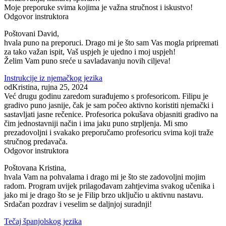
Moje preporuke svima kojima je važna stručnost i iskustvo!
Odgovor instruktora
Poštovani David,
hvala puno na preporuci. Drago mi je što sam Vas mogla pripremati
za tako važan ispit, Vaš uspjeh je ujedno i moj uspjeh!
Želim Vam puno sreće u savladavanju novih ciljeva!
Instrukcije iz njemačkog jezika
od
Kristina
, rujna 25, 2024
Već drugu godinu zaredom surađujemo s profesoricom. Filipu je
gradivo puno jasnije, čak je sam počeo aktivno koristiti njemački i
sastavljati jasne rečenice. Profesorica pokušava objasniti gradivo na
čim jednostavniji način i ima jaku puno strpljenja. Mi smo
prezadovoljni i svakako preporučamo profesoricu svima koji traže
stručnog predavača.
Odgovor instruktora
Poštovana Kristina,
hvala Vam na pohvalama i drago mi je što ste zadovoljni mojim
radom. Program uvijek prilagođavam zahtjevima svakog učenika i
jako mi je drago što se je Filip brzo uključio u aktivnu nastavu.
Srdačan pozdrav i veselim se daljnjoj suradnji!
Tečaj španjolskog jezika