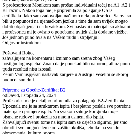
S profesoricom Monikom sam prošao individualni tečaj na A1, A2 i
B1 razini. Nakon toga me je pripremila za polaganje ÖSD
certifikata. Jako sam zadovoljan načinom rada profesorice. Satovi su
bili u potpunosti na njemačkom jeziku s time da sam uvijek mogao
dobiti objašnjenja i na hrvatskom. Svi nastavni materijali su aktualni
i profesorica mi je ovisno o potrebama uvijek slala dodatne vježbe.
Još jednom puno hvala na Vašem trudu i strpljenju!
Odgovor instruktora
Poštovani Roko,
zahvaljujem na komentaru i iznimno sam sretna zbog Vašeg
postignutog uspjeha! Znam da je ponekad bilo naporno, ali uz puno
truda rezultati nisu izostali.
Želim Vam uspješan nastavak karijere u Austriji i veselim se skoroj
budućoj suradnji.
Pripreme za Goethe-Zertifikat B2
od
David
, listopada 24, 2024
Profesorica me je detaljno pripremila za polaganje B2-Zertifikata.
Upoznala me je sa strukturom ispita i besplatno poslala sve potrebne
materijale i primjere ispita. Na svakom satu je korigirala moje
pismene radove i prolazila sa mnom usmeni dio ispita.
Zahvaljujući svemu tome na ispitu sam se osjećao sigurno, jer smo
obradili sve moguće teme od zaštite okoliša, tehnike pa sve do
obrazovanja, kulture, sporta…