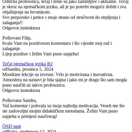
Odlična profesorica, tečaj i teme su jako zanimljive i aktualne. Tečaj
je skroz na njemačkom jeziku, ali je po potrebi moguće dobiti i sva
objašnjenja na hrvatskom.
Sve preporuke i petice s moje strane od stručnosti do strpljenja i
zalaganja!!
Odgovor instruktora
Poštovani Filip,
hvala Vam na pozitivnom komentaru i što cijenite moj rad i
zalaganje.
Lijep pozdrav i želim Vam puno uspjeha!
Tečaj njemačkog jezika B2
od
Sandra
, prosinca 5, 2024
Monikine lekcije su izvrsne. Vrlo je motivirana i inovativna.
Atmosfera na nastavi je bila sjajna i jako mi je drago što sam mogla
puno naučiti uz takvu profesoricu.
Odgovor instruktora
Poštovana Sandra,
Vaš komentar i pohvala su moja najbolja motivacija. Veseli me što
ste zadovoljni mojim didaktičkim metodama. Želim Vam puno
uspjeha u primjeni naučenog!
ÖSD ispit
od
Roko
, studenoga 12, 2024