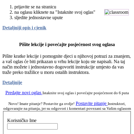
prijavite se na stranicu
na oglasu kliknete na "Istaknite svoj oglas"
sljedite jednostavne upute
Detaljniji opis i cjenik
Pišite lekcije i povećajte posjećenost svog oglasa
Pišite kratke lekcije i pomognite djeci u njihovoj potrazi za znanjem,
a vaš oglas će biti prikazan u vrhu lekcije koju ste napisali. Na taj
način možete i jednostavno dogovoriti instrukcije umjesto da vas
traže preko tražilice u moru ostalih instruktora.
Detaljnije
Predajte novi oglas
Istaknite svoj oglas i povećajte posjećenost do 6 puta
Postavite pitanje
Novo! Imate pitanje? Postavite ga ovdje!
Instruktori,
odgovarajte na pitanja, jer su odgovori i komentari povezani sa Vašim oglasom
Korisničko Ime