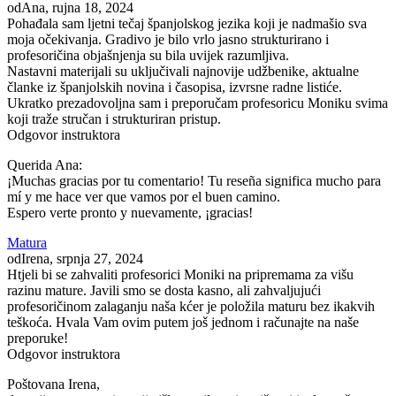
od
Ana
, rujna 18, 2024
Pohađala sam ljetni tečaj španjolskog jezika koji je nadmašio sva
moja očekivanja. Gradivo je bilo vrlo jasno strukturirano i
profesoričina objašnjenja su bila uvijek razumljiva.
Nastavni materijali su uključivali najnovije udžbenike, aktualne
članke iz španjolskih novina i časopisa, izvrsne radne listiće.
Ukratko prezadovoljna sam i preporučam profesoricu Moniku svima
koji traže stručan i strukturiran pristup.
Odgovor instruktora
Querida Ana:
¡Muchas gracias por tu comentario! Tu reseña significa mucho para
mí y me hace ver que vamos por el buen camino.
Espero verte pronto y nuevamente, ¡gracias!
Matura
od
Irena
, srpnja 27, 2024
Htjeli bi se zahvaliti profesorici Moniki na pripremama za višu
razinu mature. Javili smo se dosta kasno, ali zahvaljujući
profesoričinom zalaganju naša kćer je položila maturu bez ikakvih
teškoća. Hvala Vam ovim putem još jednom i računajte na naše
preporuke!
Odgovor instruktora
Poštovana Irena,