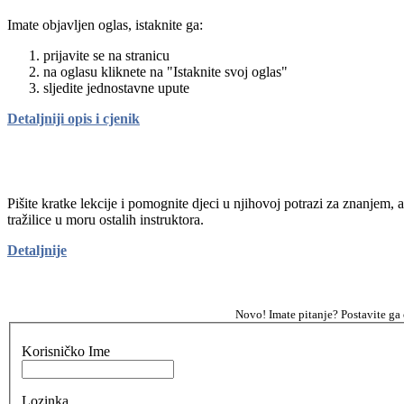
Imate objavljen oglas, istaknite ga:
prijavite se na stranicu
na oglasu kliknete na "Istaknite svoj oglas"
sljedite jednostavne upute
Detaljniji opis i cjenik
Pišite kratke lekcije i pomognite djeci u njihovoj potrazi za znanjem, 
tražilice u moru ostalih instruktora.
Detaljnije
Novo! Imate pitanje? Postavite ga
Korisničko Ime
Lozinka