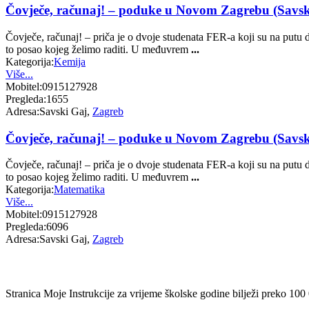
Čovječe, računaj! – poduke u Novom Zagrebu (Savski
Čovječe, računaj! – priča je o dvoje studenata FER-a koji su na putu da
to posao kojeg želimo raditi. U međuvrem
...
Kategorija:
Kemija
Više...
Mobitel:
0915127928
Pregleda:
1655
Adresa:
Savski Gaj,
Zagreb
Čovječe, računaj! – poduke u Novom Zagrebu (Savski
Čovječe, računaj! – priča je o dvoje studenata FER-a koji su na putu da
to posao kojeg želimo raditi. U međuvrem
...
Kategorija:
Matematika
Više...
Mobitel:
0915127928
Pregleda:
6096
Adresa:
Savski Gaj,
Zagreb
Stranica Moje Instrukcije za vrijeme školske godine bilježi preko 100