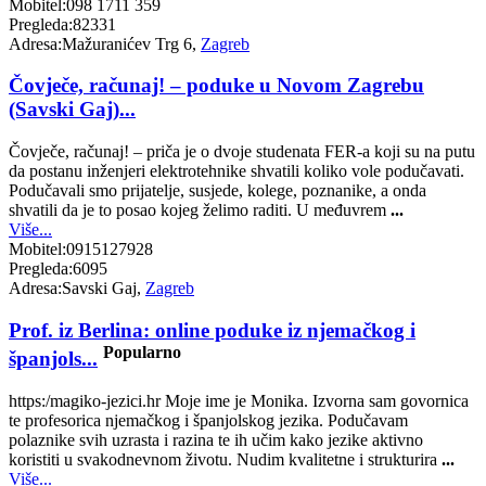
Mobitel:
098 1711 359
Pregleda:
82331
Adresa:
Mažuranićev Trg 6,
Zagreb
Čovječe, računaj! – poduke u Novom Zagrebu
(Savski Gaj)...
Čovječe, računaj! – priča je o dvoje studenata FER-a koji su na putu
da postanu inženjeri elektrotehnike shvatili koliko vole podučavati.
Podučavali smo prijatelje, susjede, kolege, poznanike, a onda
shvatili da je to posao kojeg želimo raditi. U međuvrem
...
Više...
Mobitel:
0915127928
Pregleda:
6095
Adresa:
Savski Gaj,
Zagreb
Prof. iz Berlina: online poduke iz njemačkog i
Popularno
španjols...
https:/magiko-jezici.hr Moje ime je Monika. Izvorna sam govornica
te profesorica njemačkog i španjolskog jezika. Podučavam
polaznike svih uzrasta i razina te ih učim kako jezike aktivno
koristiti u svakodnevnom životu. Nudim kvalitetne i strukturira
...
Više...