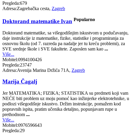
Pregleda:
679
Adresa:
Zagrebačka cesta,
Zagreb
Popularno
Doktorand matematike Ivan
Doktorand matematike, sa višegodišnjim iskustvom u podučavanju,
daje instrukcije iz matematike, fizike, statistike i programiranja za
osnovnu školu (od 7. razreda pa nadalje jer tu kreću problemi), za
SVE srednje škole i SVE fakultete. Zaposlen sam kao
...
Više...
Mobitel:
0994100426
Pregleda:
23747
Adresa:
Avenija Marina Držića 71A,
Zagreb
Marija Čagalj
Jer MATEMATIKA; FIZIKA; STATISTIKA su predmeti koji vam
NEĆE biti problem uz moju pomoć kao inžinjerke elektrotehnike, u
podlozi višegodišnje iskustvo. Držim instrukcije, pomažem kod
popravnih ispita, pratim učenika detaljno, popunjavam rupe u
prethodnom
...
Više...
Mobitel:
0976596643
Pregleda:
29