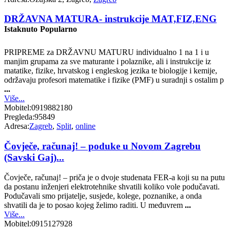
DRŽAVNA MATURA- instrukcije MAT,FIZ,ENG
Istaknuto
Popularno
PRIPREME za DRŽAVNU MATURU individualno 1 na 1 i u
manjim grupama za sve maturante i polaznike, ali i instrukcije iz
matatike, fizike, hrvatskog i engleskog jezika te biologije i kemije,
održavaju profesori matematike i fizike (PMF) u suradnji s ostalim p
...
Više...
Mobitel:
0919882180
Pregleda:
95849
Adresa:
Zagreb
,
Split
,
online
Čovječe, računaj! – poduke u Novom Zagrebu
(Savski Gaj)...
Čovječe, računaj! – priča je o dvoje studenata FER-a koji su na putu
da postanu inženjeri elektrotehnike shvatili koliko vole podučavati.
Podučavali smo prijatelje, susjede, kolege, poznanike, a onda
shvatili da je to posao kojeg želimo raditi. U međuvrem
...
Više...
Mobitel:
0915127928