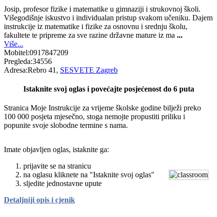
Josip, profesor fizike i matematike u gimnaziji i strukovnoj školi.
Višegodišnje iskustvo i individualan pristup svakom učeniku. Dajem
instrukcije iz matematike i fizike za osnovnu i srednju školu,
fakultete te pripreme za sve razine državne mature iz ma
...
Više...
Mobitel:
0917847209
Pregleda:
34556
Adresa:
Rebro 41,
SESVETE Zagreb
Istaknite svoj oglas i povećajte posjećenost do 6 puta
Stranica Moje Instrukcije za vrijeme školske godine bilježi preko
100 000 posjeta mjesečno, stoga nemojte propustiti priliku i
popunite svoje slobodne termine s nama.
Imate objavljen oglas, istaknite ga:
prijavite se na stranicu
na oglasu kliknete na "Istaknite svoj oglas"
sljedite jednostavne upute
Detaljniji opis i cjenik