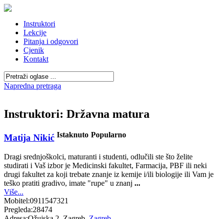
Instruktori
Lekcije
Pitanja i odgovori
Cjenik
Kontakt
Napredna pretraga
Instruktori: Državna matura
Istaknuto
Popularno
Matija Nikić
Dragi srednjoškolci, maturanti i studenti, odlučili ste što želite
studirati i Vaš izbor je Medicinski fakultet, Farmacija, PBF ili neki
drugi fakultet za koji trebate znanje iz kemije i/ili biologije ili Vam je
teško pratiti gradivo, imate "rupe" u znanj
...
Više...
Mobitel:
0911547321
Pregleda:
28474
Adresa:
Ožujska 2, Zagreb,
Zagreb