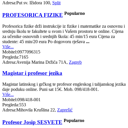
Adresa:
Put sv. Ižidora 100,
Split
Popularno
PROFESORICA FIZIKE
Profesorica fizike drži instrukcije iz fizike i matematike za osnovnu i
srednju školu te fakultete u svom i Vašem prostoru te online. Cijena
za učenike osnovnih i srednjih škola: 45 min/15 eura Cijena za
studente: 45 min/20 eura Po dogovoru rješava
...
Više...
Mobitel:
0977096315
Pregleda:
7165
Adresa:
Avenija Marina Držića 71A,
Zagreb
Magistar i profesor jezika
Magistar latinskog i grčkog te profesor engleskog i talijanskog jezika
daje poduku online. Puni sat 15€. Mob. 098/418-001.
Više...
Mobitel:
098/418-001
Pregleda:
553
Adresa:
Mihovila Krušlina 22,
Zaprešić
Popularno
Profesor Josip SESVETE