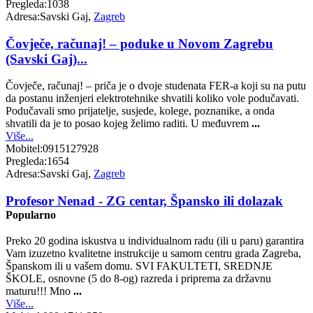
Pregleda:
1038
Adresa:
Savski Gaj,
Zagreb
Čovječe, računaj! – poduke u Novom Zagrebu
(Savski Gaj)...
Čovječe, računaj! – priča je o dvoje studenata FER-a koji su na putu
da postanu inženjeri elektrotehnike shvatili koliko vole podučavati.
Podučavali smo prijatelje, susjede, kolege, poznanike, a onda
shvatili da je to posao kojeg želimo raditi. U međuvrem
...
Više...
Mobitel:
0915127928
Pregleda:
1654
Adresa:
Savski Gaj,
Zagreb
Profesor Nenad - ZG centar, Špansko ili dolazak
Popularno
Preko 20 godina iskustva u individualnom radu (ili u paru) garantira
Vam izuzetno kvalitetne instrukcije u samom centru grada Zagreba,
Španskom ili u vašem domu. SVI FAKULTETI, SREDNJE
ŠKOLE, osnovne (5 do 8-og) razreda i priprema za državnu
maturu!!! Mno
...
Više...