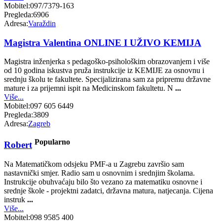
Mobitel:
097/7379-163
Pregleda:
6906
Adresa:
Varaždin
Magistra Valentina ONLINE I UŽIVO KEMIJA
Magistra inženjerka s pedagoško-psihološkim obrazovanjem i više
od 10 godina iskustva pruža instrukcije iz KEMIJE za osnovnu i
srednju školu te fakultete. Specijalizirana sam za pripremu državne
mature i za prijemni ispit na Medicinskom fakultetu. N
...
Više...
Mobitel:
097 605 6449
Pregleda:
3809
Adresa:
Zagreb
Popularno
Robert
Na Matematičkom odsjeku PMF-a u Zagrebu završio sam
nastavnički smjer. Radio sam u osnovnim i srednjim školama.
Instrukcije obuhvaćaju bilo što vezano za matematiku osnovne i
srednje škole - projektni zadatci, državna matura, natjecanja. Cijena
instruk
...
Više...
Mobitel:
098 9585 400