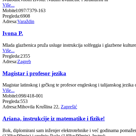
Više...
Mobitel:
097/7379-163
Pregleda:
6908
Adresa:
Varaždin
Ivona P.
Mlada glazbenica pruža usluge instrukcija solfeggia i glazbene kultu
Više...
Pregleda:
2355
Adresa:
Zagreb
Magistar i profesor jezika
Magistar latinskog i grčkog te profesor engleskog i talijanskog jezik
Više...
Mobitel:
098/418-001
Pregleda:
553
Adresa:
Mihovila Krušlina 22,
Zaprešić
Ariana, instrukcije iz matematike i fizike!
Bok, diplomirani sam inženjer elektrotehnike i već godinama pomažem 
(120kn/90min) i srednju školu (140kn/90min). Instruk
...