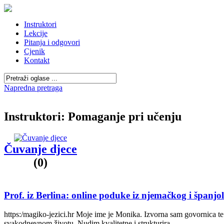
Instruktori
Lekcije
Pitanja i odgovori
Cjenik
Kontakt
Napredna pretraga
Instruktori: Pomaganje pri učenju
Čuvanje djece
(0)
Prof. iz Berlina: online poduke iz njemačkog i španjols
https:/magiko-jezici.hr Moje ime je Monika. Izvorna sam govornica te 
svakodnevnom životu. Nudim kvalitetne i strukturira
...