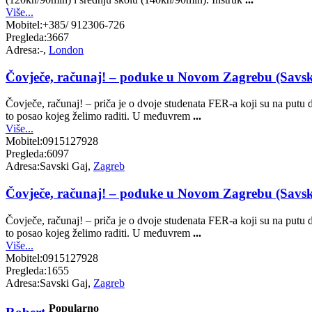
Više...
Mobitel:
+385/ 912306-726
Pregleda:
3667
Adresa:
-,
London
Čovječe, računaj! – poduke u Novom Zagrebu (Savski
Čovječe, računaj! – priča je o dvoje studenata FER-a koji su na putu da
to posao kojeg želimo raditi. U međuvrem
...
Više...
Mobitel:
0915127928
Pregleda:
6097
Adresa:
Savski Gaj,
Zagreb
Čovječe, računaj! – poduke u Novom Zagrebu (Savski
Čovječe, računaj! – priča je o dvoje studenata FER-a koji su na putu da
to posao kojeg želimo raditi. U međuvrem
...
Više...
Mobitel:
0915127928
Pregleda:
1655
Adresa:
Savski Gaj,
Zagreb
Popularno