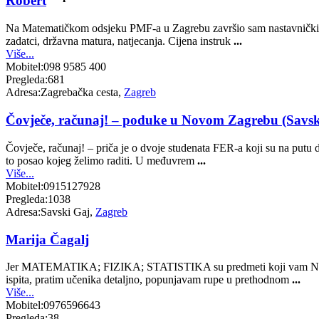
Robert
Na Matematičkom odsjeku PMF-a u Zagrebu završio sam nastavnički sm
zadatci, državna matura, natjecanja. Cijena instruk
...
Više...
Mobitel:
098 9585 400
Pregleda:
681
Adresa:
Zagrebačka cesta,
Zagreb
Čovječe, računaj! – poduke u Novom Zagrebu (Savski
Čovječe, računaj! – priča je o dvoje studenata FER-a koji su na putu da
to posao kojeg želimo raditi. U međuvrem
...
Više...
Mobitel:
0915127928
Pregleda:
1038
Adresa:
Savski Gaj,
Zagreb
Marija Čagalj
Jer MATEMATIKA; FIZIKA; STATISTIKA su predmeti koji vam NEĆE bi
ispita, pratim učenika detaljno, popunjavam rupe u prethodnom
...
Više...
Mobitel:
0976596643
Pregleda:
38