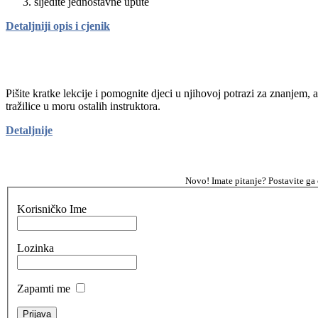
sljedite jednostavne upute
Detaljniji opis i cjenik
Pišite kratke lekcije i pomognite djeci u njihovoj potrazi za znanjem, 
tražilice u moru ostalih instruktora.
Detaljnije
Novo! Imate pitanje? Postavite ga
Korisničko Ime
Lozinka
Zapamti me