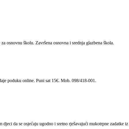
re za osnovnu školu. Završena osnovna i srednja glazbena škola.
a daje poduku online. Puni sat 15€. Mob. 098/418-001.
djeci da se osjećaju ugodno i sretno rješavajući mukotrpne zadatke iz 