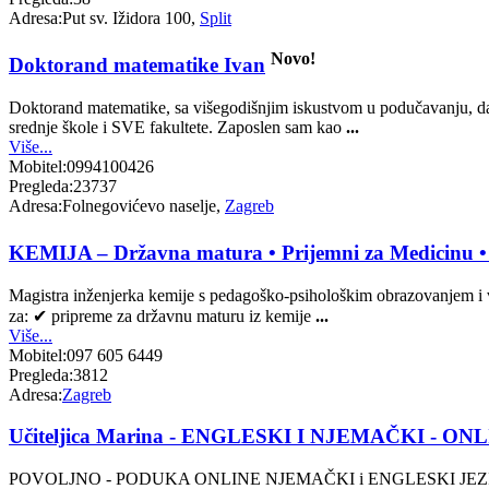
Adresa:
Put sv. Ižidora 100,
Split
Novo!
Doktorand matematike Ivan
Doktorand matematike, sa višegodišnjim iskustvom u podučavanju, daje 
srednje škole i SVE fakultete. Zaposlen sam kao
...
Više...
Mobitel:
0994100426
Pregleda:
23737
Adresa:
Folnegovićevo naselje,
Zagreb
KEMIJA – Državna matura • Prijemni za Medicinu • I
Magistra inženjerka kemije s pedagoško-psihološkim obrazovanjem i vi
za: ✔ pripreme za državnu maturu iz kemije
...
Više...
Mobitel:
097 605 6449
Pregleda:
3812
Adresa:
Zagreb
Učiteljica Marina - ENGLESKI I NJEMAČKI - ON
POVOLJNO - PODUKA ONLINE NJEMAČKI i ENGLESKI JEZ