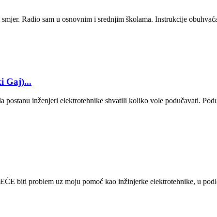
jer. Radio sam u osnovnim i srednjim školama. Instrukcije obuhvaćaju
 Gaj)...
 postanu inženjeri elektrotehnike shvatili koliko vole podučavati. Poduč
ti problem uz moju pomoć kao inžinjerke elektrotehnike, u podlozi