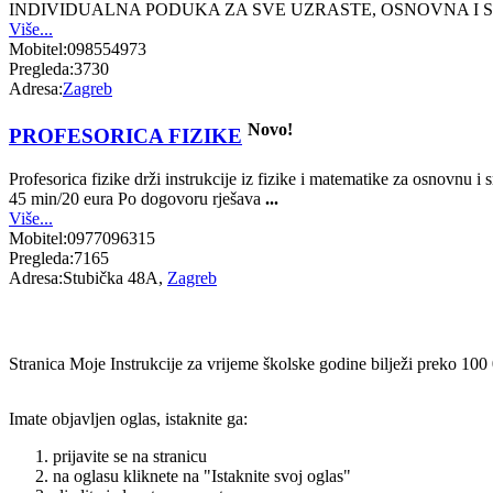
INDIVIDUALNA PODUKA ZA SVE UZRASTE, OSNOVNA I S
Više...
Mobitel:
098554973
Pregleda:
3730
Adresa:
Zagreb
Novo!
PROFESORICA FIZIKE
Profesorica fizike drži instrukcije iz fizike i matematike za osnovnu i
45 min/20 eura Po dogovoru rješava
...
Više...
Mobitel:
0977096315
Pregleda:
7165
Adresa:
Stubička 48A,
Zagreb
Stranica Moje Instrukcije za vrijeme školske godine bilježi preko 100
Imate objavljen oglas, istaknite ga:
prijavite se na stranicu
na oglasu kliknete na "Istaknite svoj oglas"