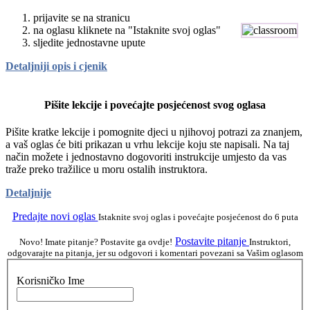
prijavite se na stranicu
na oglasu kliknete na "Istaknite svoj oglas"
sljedite jednostavne upute
Detaljniji opis i cjenik
Pišite lekcije i povećajte posjećenost svog oglasa
Pišite kratke lekcije i pomognite djeci u njihovoj potrazi za znanjem,
a vaš oglas će biti prikazan u vrhu lekcije koju ste napisali. Na taj
način možete i jednostavno dogovoriti instrukcije umjesto da vas
traže preko tražilice u moru ostalih instruktora.
Detaljnije
Predajte novi oglas
Istaknite svoj oglas i povećajte posjećenost do 6 puta
Postavite pitanje
Novo! Imate pitanje? Postavite ga ovdje!
Instruktori,
odgovarajte na pitanja, jer su odgovori i komentari povezani sa Vašim oglasom
Korisničko Ime