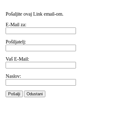
Pošaljite ovaj Link email-om.
E-Mail za:
Pošiljatelj:
Vaš E-Mail:
Naslov:
Pošalji
Odustani