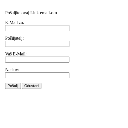
Pošaljite ovaj Link email-om.
E-Mail za:
Pošiljatelj:
Vaš E-Mail:
Naslov:
Pošalji
Odustani