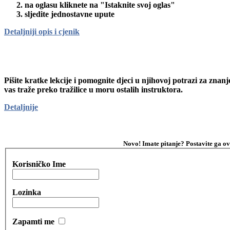
na oglasu kliknete na "Istaknite svoj oglas"
sljedite jednostavne upute
Detaljniji opis i cjenik
Pišite kratke lekcije i pomognite djeci u njihovoj potrazi za znanj
vas traže preko tražilice u moru ostalih instruktora.
Detaljnije
Novo! Imate pitanje? Postavite ga ov
Korisničko Ime
Lozinka
Zapamti me