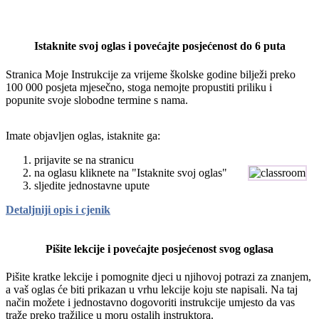
Istaknite svoj oglas i povećajte posjećenost do 6 puta
Stranica Moje Instrukcije za vrijeme školske godine bilježi preko
100 000 posjeta mjesečno, stoga nemojte propustiti priliku i
popunite svoje slobodne termine s nama.
Imate objavljen oglas, istaknite ga:
prijavite se na stranicu
na oglasu kliknete na "Istaknite svoj oglas"
sljedite jednostavne upute
Detaljniji opis i cjenik
Pišite lekcije i povećajte posjećenost svog oglasa
Pišite kratke lekcije i pomognite djeci u njihovoj potrazi za znanjem,
a vaš oglas će biti prikazan u vrhu lekcije koju ste napisali. Na taj
način možete i jednostavno dogovoriti instrukcije umjesto da vas
traže preko tražilice u moru ostalih instruktora.