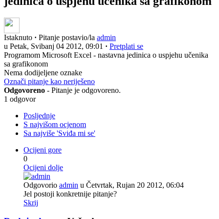
jedinica o uspjehu učenika sa grafikonom
Istaknuto
·
Pitanje postavio/la
admin
u Petak, Svibanj 04 2012, 09:01
·
Pretplati se
Programom Microsoft Excel - nastavna jedinica o uspjehu učenika
sa grafikonom
Nema dodijeljene oznake
Označi pitanje kao neriješeno
Odgovoreno
- Pitanje je odgovoreno.
1 odgovor
Posljednje
S najvišom ocjenom
Sa najviše 'Sviđa mi se'
Ocijeni gore
0
Ocijeni dolje
Odgovorio
admin
u Četvrtak, Rujan 20 2012, 06:04
Jel postoji konkretnije pitanje?
Skrij