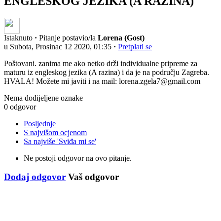
ENGLESKOG JEZIKA (A RAZINA)
Istaknuto
·
Pitanje postavio/la
Lorena (Gost)
u Subota, Prosinac 12 2020, 01:35
·
Pretplati se
Poštovani. zanima me ako netko drži individualne pripreme za
maturu iz engleskog jezika (A razina) i da je na području Zagreba.
HVALA! Možete mi javiti i na mail: lorena.zgela7@gmail.com
Nema dodijeljene oznake
0 odgovor
Posljednje
S najvišom ocjenom
Sa najviše 'Sviđa mi se'
Ne postoji odgovor na ovo pitanje.
Dodaj odgovor
Vaš odgovor