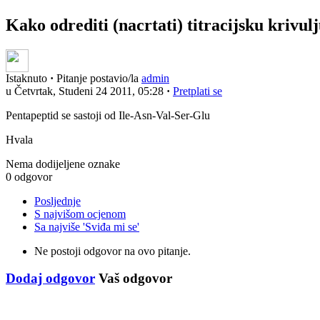
Kako odrediti (nacrtati) titracijsku krivul
Istaknuto
·
Pitanje postavio/la
admin
u Četvrtak, Studeni 24 2011, 05:28
·
Pretplati se
Pentapeptid se sastoji od Ile-Asn-Val-Ser-Glu
Hvala
Nema dodijeljene oznake
0 odgovor
Posljednje
S najvišom ocjenom
Sa najviše 'Sviđa mi se'
Ne postoji odgovor na ovo pitanje.
Dodaj odgovor
Vaš odgovor