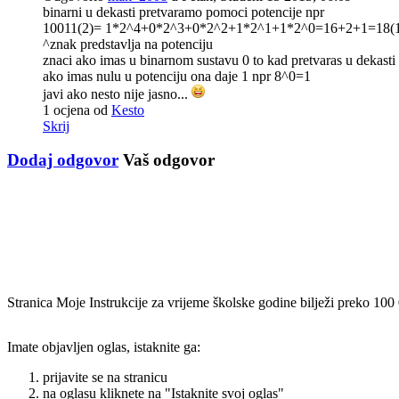
binarni u dekasti pretvaramo pomoci potencije npr
10011(2)= 1*2^4+0*2^3+0*2^2+1*2^1+1*2^0=16+2+1=18(
^znak predstavlja na potenciju
znaci ako imas u binarnom sustavu 0 to kad pretvaras u dekasti
ako imas nulu u potenciju ona daje 1 npr 8^0=1
javi ako nesto nije jasno...
1 ocjena
od
Kesto
Skrij
Dodaj odgovor
Vaš odgovor
Stranica Moje Instrukcije za vrijeme školske godine bilježi preko 100
Imate objavljen oglas, istaknite ga:
prijavite se na stranicu
na oglasu kliknete na "Istaknite svoj oglas"