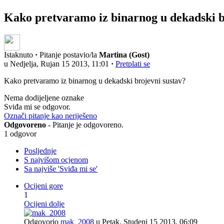
Kako pretvaramo iz binarnog u dekadski b
Istaknuto
·
Pitanje postavio/la
Martina (Gost)
u Nedjelja, Rujan 15 2013, 11:01
·
Pretplati se
Kako pretvaramo iz binarnog u dekadski brojevni sustav?
Nema dodijeljene oznake
Sviđa mi se odgovor.
Označi pitanje kao neriješeno
Odgovoreno
- Pitanje je odgovoreno.
1 odgovor
Posljednje
S najvišom ocjenom
Sa najviše 'Sviđa mi se'
Ocijeni gore
1
Ocijeni dolje
Odgovorio
mak_2008
u Petak, Studeni 15 2013, 06:09