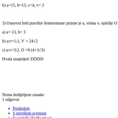
b) a=15, b=13, c=4, v= 2
3) Osnovni brid pravilne šesterostrane prizme je a, visina v, oplošje
a) a= 13, b= 3
b) a:v=1:2, V = 24
√2
c) a:v=3:2, O =9 (4+3
√3)
Hvala unaprijed :DDDD
Nema dodijeljene oznake
1 odgovor
Posljednje
S najvišom ocjenom
Sa najviše 'Sviđa mi se'