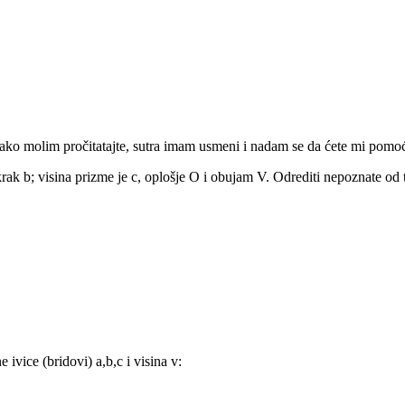
 jako molim pročitatajte, sutra imam usmeni i nadam se da ćete mi pomo
krak b; visina prizme je c, oplošje O i obujam V. Odrediti nepoznate od t
ivice (bridovi) a,b,c i visina v: