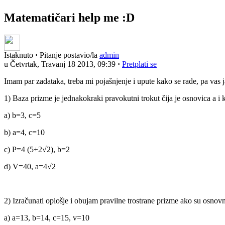
Matematičari help me :D
Istaknuto
·
Pitanje postavio/la
admin
u Četvrtak, Travanj 18 2013, 09:39
·
Pretplati se
Imam par zadataka, treba mi pojašnjenje i upute kako se rade, pa vas
1) Baza prizme je jednakokraki pravokutni trokut čija je osnovica a i 
a) b=3, c=5
b) a=4, c=10
c) P=4 (5+2
√2), b=2
d) V=40, a=4
√2
2) Izračunati oplošje i obujam pravilne trostrane prizme ako su osnovne 
a) a=13, b=14, c=15, v=10