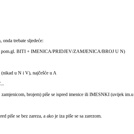
, onda trebate sljedeće:
enski= pom.gl. BITI + IMENICA/PRIDJEV/ZAMJENICA/BROJ U N)
(nikad u N i V), najčešće u A
..
zamjenicom, brojem) piše se ispred imenice ili IMESNKI (uvijek im.u 
 piše se bez zareza, a ako je iza piše se sa zarezom.