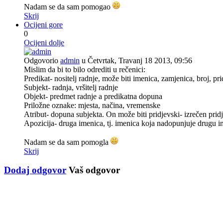
Nadam se da sam pomogao
Skrij
Ocijeni gore
0
Ocijeni dolje
Odgovorio
admin
u Četvrtak, Travanj 18 2013, 09:56
Mislim da bi to bilo odrediti u rečenici:
Predikat- nositelj radnje, može biti imenica, zamjenica, broj, pri
Subjekt- radnja, vršitelj radnje
Objekt- predmet radnje a predikatna dopuna
Priložne oznake: mjesta, načina, vremenske
Atribut- dopuna subjekta. On može biti pridjevski- izrečen prid
Apozicija- druga imenica, tj. imenica koja nadopunjuje drugu im
Nadam se da sam pomogla
Skrij
Dodaj odgovor
Vaš odgovor