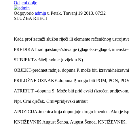
Ocijeni dolje
Odgovorio
admin
u Petak, Travanj 19 2013, 07:32
SLUŽBA RIJEČI
Kada prof zatraži službu riječi ili elemente rečeničnog ustrojstva
PREDIKAT-radnja/stanje/zbivanje (glagolski=glagol; im
SUBJEKT-vršitelj radnje (uvijek u N)
OBJEKT-predmet radnje, dopuna P, može biti izravni/neizravni 
PRILOŽNE OZNAKE-dopuna P, mogu biti POM, PON, POV.
ATRIBUT –dopuna S. Može biti pridjevski (izrečen pridjevom, 
Npr. Crni dječak. Crni=pridjevski atribut
APOZICIJA-imenica koja dopunjuje drugu imenicu. Ako je ispred
KNJIŽEVNIK August Šenoa. August Šenoa, KNJIŽEVNIK.