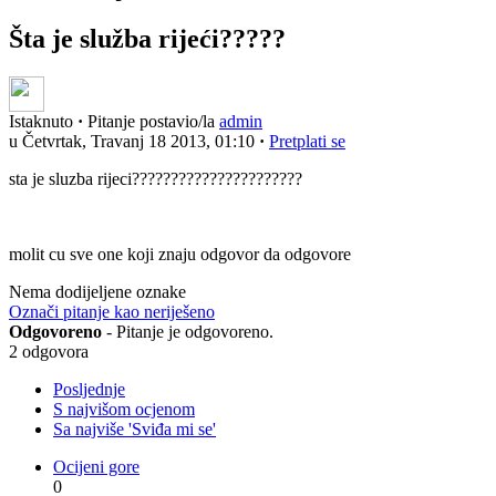
Šta je služba rijeći?????
Istaknuto
·
Pitanje postavio/la
admin
u Četvrtak, Travanj 18 2013, 01:10
·
Pretplati se
sta je sluzba rijeci??????????????????????
molit cu sve one koji znaju odgovor da odgovore
Nema dodijeljene oznake
Označi pitanje kao neriješeno
Odgovoreno
- Pitanje je odgovoreno.
2 odgovora
Posljednje
S najvišom ocjenom
Sa najviše 'Sviđa mi se'
Ocijeni gore
0