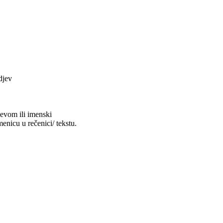
djev
jevom ili imenski
enicu u rečenici/ tekstu.