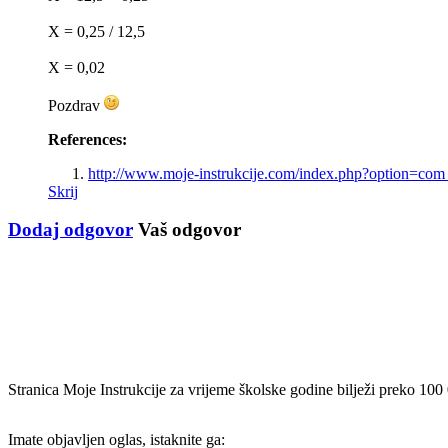
X = 0,25 / 12,5
X = 0,02
Pozdrav
References:
http://www.moje-instrukcije.com/index.php?option=c
Skrij
Dodaj odgovor
Vaš odgovor
Stranica Moje Instrukcije za vrijeme školske godine bilježi preko 100
Imate objavljen oglas, istaknite ga: