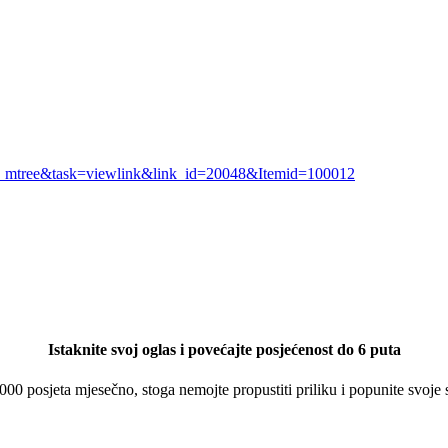
om_mtree&task=viewlink&link_id=20048&Itemid=100012
Istaknite svoj oglas i povećajte posjećenost do 6 puta
 000 posjeta mjesečno, stoga nemojte propustiti priliku i popunite svoje