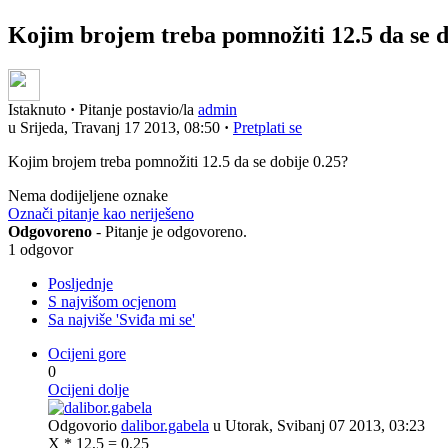
Kojim brojem treba pomnožiti 12.5 da se d
Istaknuto
·
Pitanje postavio/la
admin
u Srijeda, Travanj 17 2013, 08:50
·
Pretplati se
Kojim brojem treba pomnožiti 12.5 da se dobije 0.25?
Nema dodijeljene oznake
Označi pitanje kao neriješeno
Odgovoreno
- Pitanje je odgovoreno.
1 odgovor
Posljednje
S najvišom ocjenom
Sa najviše 'Sviđa mi se'
Ocijeni gore
0
Ocijeni dolje
Odgovorio
dalibor.gabela
u Utorak, Svibanj 07 2013, 03:23
X * 12,5 = 0,25