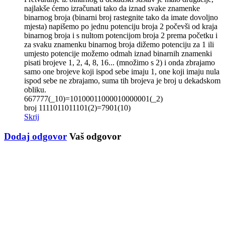
najlakše ćemo izračunati tako da iznad svake znamenke
binarnog broja (binarni broj rastegnite tako da imate dovoljno
mjesta) napišemo po jednu potenciju broja 2 počevši od kraja
binarnog broja i s nultom potencijom broja 2 prema početku i
za svaku znamenku binarnog broja dižemo potenciju za 1 ili
umjesto potencije možemo odmah iznad binarnih znamenki
pisati brojeve 1, 2, 4, 8, 16... (množimo s 2) i onda zbrajamo
samo one brojeve koji ispod sebe imaju 1, one koji imaju nula
ispod sebe ne zbrajamo, suma tih brojeva je broj u dekadskom
obliku.
667777(_10)=10100011000010000001(_2)
broj 1111011011101(2)=7901(10)
Skrij
Dodaj odgovor
Vaš odgovor