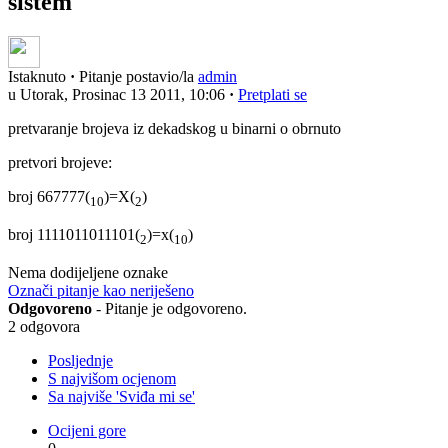
sistem
Istaknuto
·
Pitanje postavio/la
admin
u Utorak, Prosinac 13 2011, 10:06
·
Pretplati se
pretvaranje brojeva iz dekadskog u binarni o obrnuto
pretvori brojeve:
broj 667777(
)=X(
)
10
2
broj 1111011011101(
)=x(
)
2
10
Nema dodijeljene oznake
Označi pitanje kao neriješeno
Odgovoreno
- Pitanje je odgovoreno.
2 odgovora
Posljednje
S najvišom ocjenom
Sa najviše 'Sviđa mi se'
Ocijeni gore