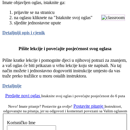
Imate objavljen oglas, istaknite ga:
prijavite se na stranicu
na oglasu kliknete na "Istaknite svoj oglas"
sljedite jednostavne upute
Detaljniji opis i cjenik
Pišite lekcije i povećajte posjećenost svog oglasa
Pišite kratke lekcije i pomognite djeci u njihovoj potrazi za znanjem,
a vaš oglas će biti prikazan u vrhu lekcije koju ste napisali. Na taj
način možete i jednostavno dogovoriti instrukcije umjesto da vas
traže preko tražilice u moru ostalih instruktora.
Detaljnije
Predajte novi oglas
Istaknite svoj oglas i povećajte posjećenost do 6 puta
Postavite pitanje
Novo! Imate pitanje? Postavite ga ovdje!
Instruktori,
odgovarajte na pitanja, jer su odgovori i komentari povezani sa Vašim oglasom
Korisničko Ime