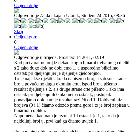
0
Ocijeni dolje
Odgovorio je Anđa i kaja u Utorak, Studeni 24 2015, 08:36
Skrij
Ocijeni gore
0
Ocijeni dolje
Odgovorio je u Srijeda, Prosinac 14 2011, 02:19
Kad pretvaramo broj iz dekadskog u binarni trebamo ga djeliti
s 2 tako dugo dok ne dobijemo 1, a usporedno bilježimo
ostatak pri djeljenju jer je djeljenje cjelobrojno.
To je najlakše riješiti tako da napišemo broj, a s desne strane
broja povučemo dugu okomitu crtu, ispod broja pišemo
rezultat djeljenja s 2, a s druge strane crte pišemo 1 ako ima
ostatak pri djeljenju ili 0 ako nema ostatak, postupak
ponavljamo dok nam je rezultat različit od 1. Dobiveni niz
brojeva (0 i 1) čitamo odozdo prema gore i to je broj zapisan u
binarnom obliku.
Napomena: kad nam je rezultat 1 i ostatak je 1, tako da je
najdoljnji broj tj, prvi kad ga čitamo uvijek 1.
Pretvaranje iz binarnog u dekadski sustav je malo drugačije,