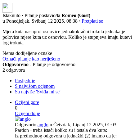
Istaknuto
·
Pitanje postavio/la
Romeo (Gost)
u Ponedjeljak, Svibanj 12 2025, 08:38
·
Pretplati se
Mjera kuta nasuprot osnovice jednakokračni trokuta jednaka je
polovica mjere kuta uz osnovicu. Koliko je stupnjeva imaju kutevi
tog trokuta
Nema dodijeljene oznake
Označi pitanje kao neriješeno
Odgovoreno
- Pitanje je odgovoreno.
2 odgovora
Posljednje
S najvišom ocjenom
Sa najviše 'Sviđa mi se'
Ocijeni gore
0
Ocijeni dolje
Odgovorio
anglo
u Četvrtak, Lipanj 12 2025, 01:03
Pardon - treba istaći koliko su i ostala dva kuta:
Iz prethodnog odgovora u jednažbi (2) imamo da je: