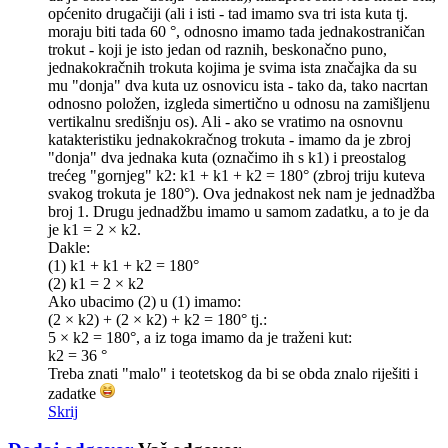
općenito drugačiji (ali i isti - tad imamo sva tri ista kuta tj.
moraju biti tada 60 °, odnosno imamo tada jednakostraničan
trokut - koji je isto jedan od raznih, beskonačno puno,
jednakokračnih trokuta kojima je svima ista značajka da su
mu "donja" dva kuta uz osnovicu ista - tako da, tako nacrtan
odnosno položen, izgleda simertično u odnosu na zamišljenu
vertikalnu središnju os). Ali - ako se vratimo na osnovnu
katakteristiku jednakokračnog trokuta - imamo da je zbroj
"donja" dva jednaka kuta (označimo ih s k1) i preostalog
trećeg "gornjeg" k2: k1 + k1 + k2 = 180° (zbroj triju kuteva
svakog trokuta je 180°). Ova jednakost nek nam je jednadžba
broj 1. Drugu jednadžbu imamo u samom zadatku, a to je da
je k1 = 2 × k2.
Dakle:
(1) k1 + k1 + k2 = 180°
(2) k1 = 2 × k2
Ako ubacimo (2) u (1) imamo:
(2 × k2) + (2 × k2) + k2 = 180° tj.:
5 × k2 = 180°, a iz toga imamo da je traženi kut:
k2 = 36 °
Treba znati "malo" i teotetskog da bi se obda znalo riješiti i
zadatke
Skrij