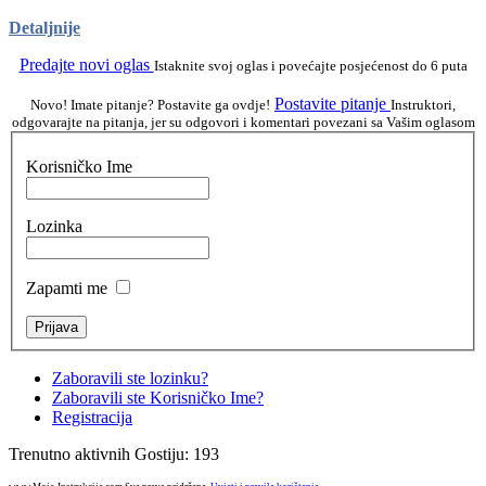
Detaljnije
Predajte novi oglas
Istaknite svoj oglas i povećajte posjećenost do 6 puta
Postavite pitanje
Novo! Imate pitanje? Postavite ga ovdje!
Instruktori,
odgovarajte na pitanja, jer su odgovori i komentari povezani sa Vašim oglasom
Korisničko Ime
Lozinka
Zapamti me
Zaboravili ste lozinku?
Zaboravili ste Korisničko Ime?
Registracija
Trenutno aktivnih Gostiju: 193