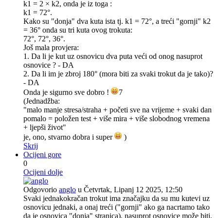
k1 = 2 × k2, onda je iz toga :
k1 = 72°.
Kako su "donja" dva kuta ista tj. k1 = 72°, a treći "gornji" k2
= 36° onda su tri kuta ovog trokuta:
72°, 72°, 36°.
Još mala provjera:
1. Da li je kut uz osnovicu dva puta veći od onog nasuprot
osnovice ? - DA
2. Da li im je zbroj 180° (mora biti za svaki trokut da je tako)?
- DA
Onda je sigurno sve dobro !
7
(Jednadžba:
"malo manje stresa/straha + početi sve na vrijeme + svaki dan
pomalo = položen test + više mira + više slobodnog vremena
+ ljepši život"
je, ono, stvarno dobra i super
)
Skrij
Ocijeni gore
0
Ocijeni dolje
Odgovorio
anglo
u Četvrtak, Lipanj 12 2025, 12:50
Svaki jednakokračan trokut ima značajku da su mu kutevi uz
osnovicu jednaki, a onaj treći ("gornji" ako ga nacrtamo tako
da je osnovica "donja" stranica), nasuprot osnovice može biti,