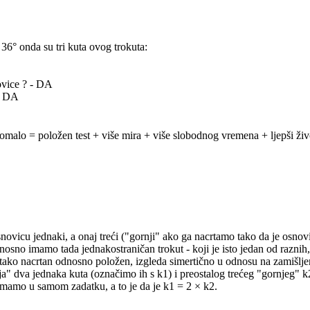
 36° onda su tri kuta ovog trokuta:
ovice ? - DA
 - DA
pomalo = položen test + više mira + više slobodnog vremena + ljepši živ
vicu jednaki, a onaj treći ("gornji" ako ga nacrtamo tako da je osnovi
 °, odnosno imamo tada jednakostraničan trokut - koji je isto jedan od raz
 tako nacrtan odnosno položen, izgleda simertično u odnosu na zamišljen
a" dva jednaka kuta (označimo ih s k1) i preostalog trećeg "gornjeg" k2
mamo u samom zadatku, a to je da je k1 = 2 × k2.