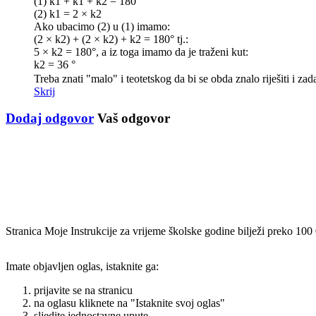
(1) k1 + k1 + k2 = 180°
(2) k1 = 2 × k2
Ako ubacimo (2) u (1) imamo:
(2 × k2) + (2 × k2) + k2 = 180° tj.:
5 × k2 = 180°, a iz toga imamo da je traženi kut:
k2 = 36 °
Treba znati "malo" i teotetskog da bi se obda znalo riješiti i za
Skrij
Dodaj odgovor
Vaš odgovor
Stranica Moje Instrukcije za vrijeme školske godine bilježi preko 100
Imate objavljen oglas, istaknite ga:
prijavite se na stranicu
na oglasu kliknete na "Istaknite svoj oglas"
sljedite jednostavne upute