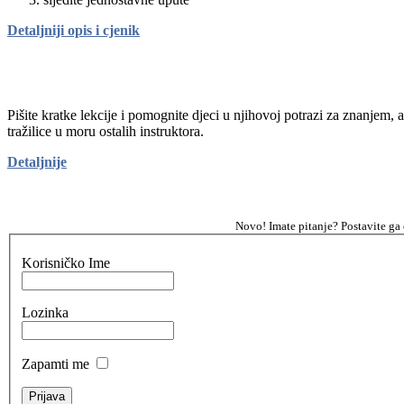
Detaljniji opis i cjenik
Pišite kratke lekcije i pomognite djeci u njihovoj potrazi za znanjem, 
tražilice u moru ostalih instruktora.
Detaljnije
Novo! Imate pitanje? Postavite ga
Korisničko Ime
Lozinka
Zapamti me