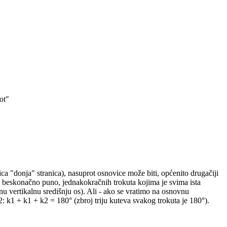
ot"
ca "donja" stranica), nasuprot osnovice može biti, općenito drugačiji
nih, beskonačno puno, jednakokračnih trokuta kojima je svima ista
u vertikalnu središnju os). Ali - ako se vratimo na osnovnu
: k1 + k1 + k2 = 180° (zbroj triju kuteva svakog trokuta je 180°).