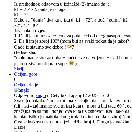
Iz prethodnog odgovora u jednažbi (2) imamo da je:
k1 = 2 × k2, onda je iz toga :
k1 = 72°.
Kako su "donja" dva kuta ista tj. k1 = 72°, a treći "gornji" k2 =
72°, 72°, 36°.
Još mala provjera:
1. Da li je kut uz osnovicu dva puta veći od onog nasuprot osn
2. Da li im je zbroj 180° (mora biti za svaki trokut da je tako)?
Onda je sigurno sve dobro !
7
(Jednadžba:
"malo manje stresa/straha + početi sve na vrijeme + svaki dan 
je, ono, stvarno dobra i super
)
Skrij
Ocijeni gore
0
Ocijeni dolje
Odgovorio
anglo
u Četvrtak, Lipanj 12 2025, 12:50
Svaki jednakokračan trokut ima značajku da su mu kutevi uz osno
(ali i isti - tad imamo sva tri ista kuta tj. moraju biti tada 60
značajka da su mu "donja" dva kuta uz osnovicu ista - tako da,
katakteristiku jednakokračnog trokuta - imamo da je zbroj "donj
Ova jednakost nek nam je jednadžba broj 1. Drugu jednadžbu i
Dakle: