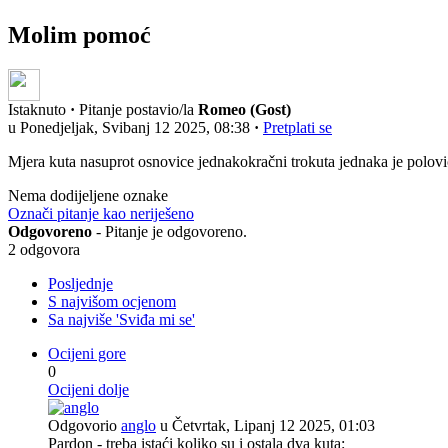
Molim pomoć
Istaknuto
·
Pitanje postavio/la
Romeo (Gost)
u Ponedjeljak, Svibanj 12 2025, 08:38
·
Pretplati se
Mjera kuta nasuprot osnovice jednakokračni trokuta jednaka je polovi
Nema dodijeljene oznake
Označi pitanje kao neriješeno
Odgovoreno
- Pitanje je odgovoreno.
2 odgovora
Posljednje
S najvišom ocjenom
Sa najviše 'Sviđa mi se'
Ocijeni gore
0
Ocijeni dolje
Odgovorio
anglo
u Četvrtak, Lipanj 12 2025, 01:03
Pardon - treba istaći koliko su i ostala dva kuta: