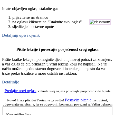
Imate objavljen oglas, istaknite ga:
prijavite se na stranicu
na oglasu kliknete na "Istaknite svoj oglas"
sljedite jednostavne upute
Detaljniji opis i cjenik
Pišite lekcije i povećajte posjećenost svog oglasa
Pišite kratke lekcije i pomognite djeci u njihovoj potrazi za znanjem,
a vaš oglas će biti prikazan u vrhu lekcije koju ste napisali. Na taj
način možete i jednostavno dogovoriti instrukcije umjesto da vas
traže preko tražilice u moru ostalih instruktora.
Detaljnije
Predajte novi oglas
Istaknite svoj oglas i povećajte posjećenost do 6 puta
Postavite pitanje
Novo! Imate pitanje? Postavite ga ovdje!
Instruktori,
odgovarajte na pitanja, jer su odgovori i komentari povezani sa Vašim oglasom
Korisničko Ime