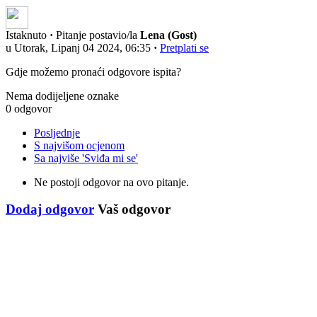
Istaknuto
·
Pitanje postavio/la
Lena (Gost)
u Utorak, Lipanj 04 2024, 06:35
·
Pretplati se
Gdje možemo pronaći odgovore ispita?
Nema dodijeljene oznake
0 odgovor
Posljednje
S najvišom ocjenom
Sa najviše 'Sviđa mi se'
Ne postoji odgovor na ovo pitanje.
Dodaj odgovor
Vaš odgovor