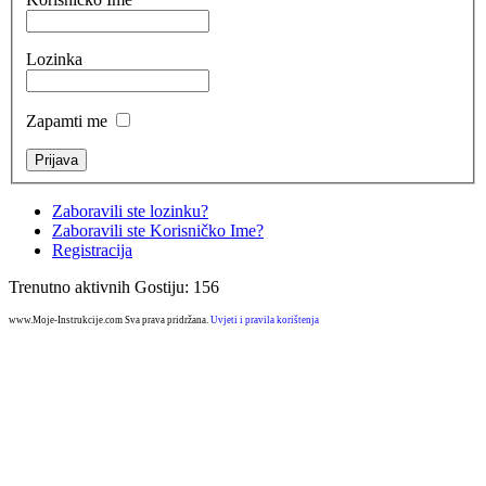
Lozinka
Zapamti me
Zaboravili ste lozinku?
Zaboravili ste Korisničko Ime?
Registracija
Trenutno aktivnih Gostiju: 156
www.Moje-Instrukcije.com Sva prava pridržana.
Uvjeti i pravila korištenja