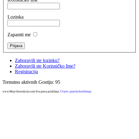
Lozinka
Zapamti me
Zaboravili ste lozinku?
Zaboravili ste Korisničko Ime?
Registracija
Trenutno aktivnih Gostiju: 95
www.Moje-Instrukcije.com Sva prava pridržana.
Uvjeti i pravila korištenja