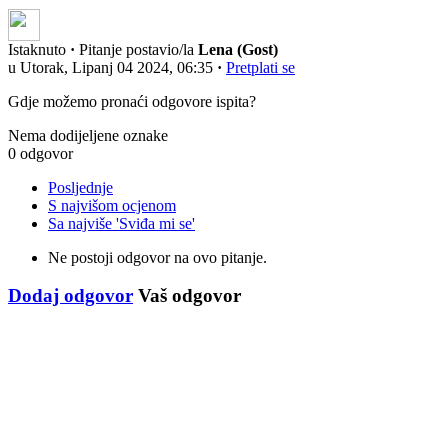
Istaknuto
·
Pitanje postavio/la
Lena (Gost)
u Utorak, Lipanj 04 2024, 06:35
·
Pretplati se
Gdje možemo pronaći odgovore ispita?
Nema dodijeljene oznake
0 odgovor
Posljednje
S najvišom ocjenom
Sa najviše 'Sviđa mi se'
Ne postoji odgovor na ovo pitanje.
Dodaj odgovor
Vaš odgovor