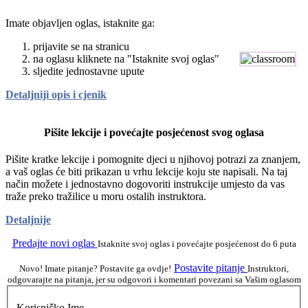
Imate objavljen oglas, istaknite ga:
prijavite se na stranicu
na oglasu kliknete na "Istaknite svoj oglas"
sljedite jednostavne upute
Detaljniji opis i cjenik
Pišite lekcije i povećajte posjećenost svog oglasa
Pišite kratke lekcije i pomognite djeci u njihovoj potrazi za znanjem,
a vaš oglas će biti prikazan u vrhu lekcije koju ste napisali. Na taj
način možete i jednostavno dogovoriti instrukcije umjesto da vas
traže preko tražilice u moru ostalih instruktora.
Detaljnije
Predajte novi oglas
Istaknite svoj oglas i povećajte posjećenost do 6 puta
Postavite pitanje
Novo! Imate pitanje? Postavite ga ovdje!
Instruktori,
odgovarajte na pitanja, jer su odgovori i komentari povezani sa Vašim oglasom
Korisničko Ime