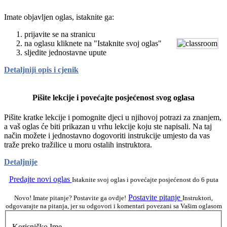
Imate objavljen oglas, istaknite ga:
prijavite se na stranicu
na oglasu kliknete na "Istaknite svoj oglas"
sljedite jednostavne upute
Detaljniji opis i cjenik
Pišite lekcije i povećajte posjećenost svog oglasa
Pišite kratke lekcije i pomognite djeci u njihovoj potrazi za znanjem,
a vaš oglas će biti prikazan u vrhu lekcije koju ste napisali. Na taj
način možete i jednostavno dogovoriti instrukcije umjesto da vas
traže preko tražilice u moru ostalih instruktora.
Detaljnije
Predajte novi oglas
Istaknite svoj oglas i povećajte posjećenost do 6 puta
Postavite pitanje
Novo! Imate pitanje? Postavite ga ovdje!
Instruktori,
odgovarajte na pitanja, jer su odgovori i komentari povezani sa Vašim oglasom
Korisničko Ime