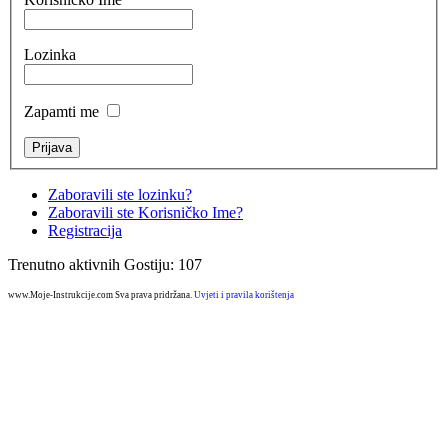
Lozinka
Zapamti me
Zaboravili ste lozinku?
Zaboravili ste Korisničko Ime?
Registracija
Trenutno aktivnih Gostiju: 107
www.Moje-Instrukcije.com Sva prava pridržana.
Uvjeti i pravila korištenja