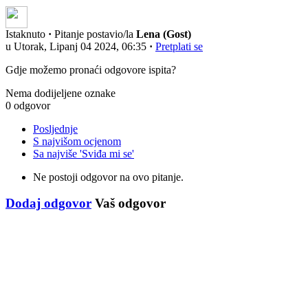
Istaknuto
·
Pitanje postavio/la
Lena (Gost)
u Utorak, Lipanj 04 2024, 06:35
·
Pretplati se
Gdje možemo pronaći odgovore ispita?
Nema dodijeljene oznake
0 odgovor
Posljednje
S najvišom ocjenom
Sa najviše 'Sviđa mi se'
Ne postoji odgovor na ovo pitanje.
Dodaj odgovor
Vaš odgovor