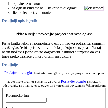
prijavite se na stranicu
na oglasu kliknete na "Istaknite svoj oglas"
sljedite jednostavne upute
Detaljniji opis i cjenik
Pišite lekcije i povećajte posjećenost svog oglasa
Pišite kratke lekcije i pomognite djeci u njihovoj potrazi za znanjem,
a vaš oglas će biti prikazan u vrhu lekcije koju ste napisali. Na taj
način možete i jednostavno dogovoriti instrukcije umjesto da vas
traže preko tražilice u moru ostalih instruktora.
Detaljnije
Predajte novi oglas
Istaknite svoj oglas i povećajte posjećenost do 6 puta
Postavite pitanje
Novo! Imate pitanje? Postavite ga ovdje!
Instruktori,
odgovarajte na pitanja, jer su odgovori i komentari povezani sa Vašim oglasom
Korisničko Ime