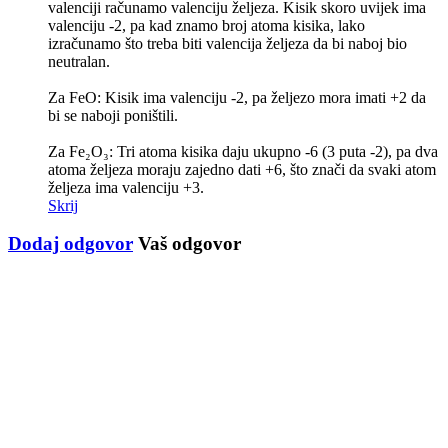
valenciji računamo valenciju željeza. Kisik skoro uvijek ima
valenciju -2, pa kad znamo broj atoma kisika, lako
izračunamo što treba biti valencija željeza da bi naboj bio
neutralan.
Za FeO: Kisik ima valenciju -2, pa željezo mora imati +2 da
bi se naboji poništili.
Za Fe₂O₃: Tri atoma kisika daju ukupno -6 (3 puta -2), pa dva
atoma željeza moraju zajedno dati +6, što znači da svaki atom
željeza ima valenciju +3.
Skrij
Dodaj odgovor
Vaš odgovor