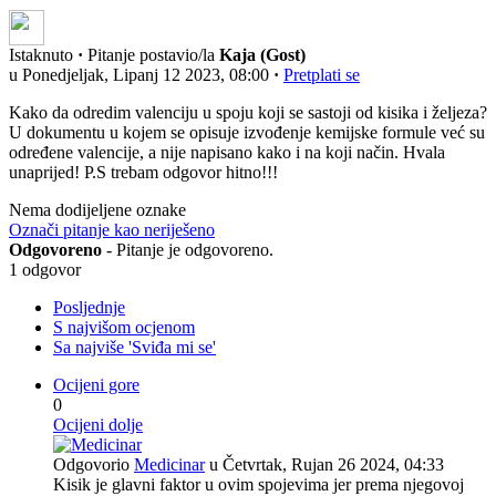
Istaknuto
·
Pitanje postavio/la
Kaja (Gost)
u Ponedjeljak, Lipanj 12 2023, 08:00
·
Pretplati se
Kako da odredim valenciju u spoju koji se sastoji od kisika i željeza?
U dokumentu u kojem se opisuje izvođenje kemijske formule već su
određene valencije, a nije napisano kako i na koji način. Hvala
unaprijed! P.S trebam odgovor hitno!!!
Nema dodijeljene oznake
Označi pitanje kao neriješeno
Odgovoreno
- Pitanje je odgovoreno.
1 odgovor
Posljednje
S najvišom ocjenom
Sa najviše 'Sviđa mi se'
Ocijeni gore
0
Ocijeni dolje
Odgovorio
Medicinar
u Četvrtak, Rujan 26 2024, 04:33
Kisik je glavni faktor u ovim spojevima jer prema njegovoj