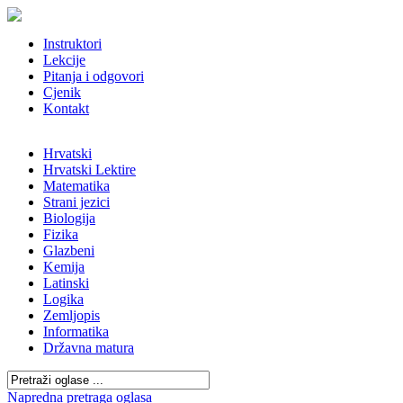
Instruktori
Lekcije
Pitanja i odgovori
Cjenik
Kontakt
Hrvatski
Hrvatski Lektire
Matematika
Strani jezici
Biologija
Fizika
Glazbeni
Kemija
Latinski
Logika
Zemljopis
Informatika
Državna matura
Napredna pretraga oglasa