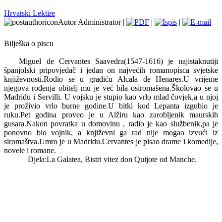
Hrvatski Lektire
Autor Administrator |
|
|
Bilješka o piscu
Miguel de Cervantes Saavedra(1547-1616) je najistaknutiji
španjolski pripovjedač i jedan on najvećih romanopisca svjetske
književnosti.Rodio se u gradiću Alcala de Henares.U vrijeme
njegova rođenja obitelj mu je već bila osiromašena.Školovao se u
Madridu i Servilli. U vojsku je stupio kao vrlo mlad čovjek,a u njoj
je proživio vrlo burne godine.U bitki kod Lepanta izgubio je
ruku.Pet godina proveo je u Alžiru kao zarobljenik maurskih
gusara.Nakon povratka u domovinu , radio je kao službenik,pa je
ponovno bio vojnik, a književni ga rad nije mogao izvući iz
siromaštva.Umro je u Madridu.Cervantes je pisao drame i komedije,
novele i romane.
Djela:La Galatea, Bistri vitez don Quijote od Manche.