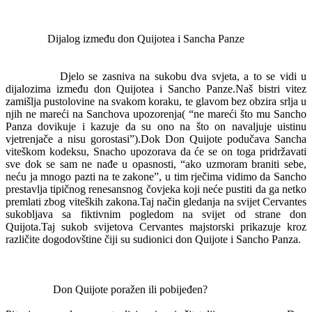
Dijalog između don Quijotea i Sancha Panze
Djelo se zasniva na sukobu dva svjeta, a to se vidi u
dijalozima između don Quijotea i Sancho Panze.Naš bistri vitez
zamišlja pustolovine na svakom koraku, te glavom bez obzira srlja u
njih ne mareći na Sanchova upozorenja( “ne mareći što mu Sancho
Panza dovikuje i kazuje da su ono na što on navaljuje uistinu
vjetrenjače a nisu gorostasi”).Dok Don Quijote podučava Sancha
viteškom kodeksu, Snacho upozorava da će se on toga pridržavati
sve dok se sam ne nađe u opasnosti, “ako uzmoram braniti sebe,
neću ja mnogo pazti na te zakone”, u tim rječima vidimo da Sancho
prestavlja tipičnog renesansnog čovjeka koji neće pustiti da ga netko
premlati zbog viteških zakona.Taj način gledanja na svijet Cervantes
sukobljava sa fiktivnim pogledom na svijet od strane don
Quijota.Taj sukob svijetova Cervantes majstorski prikazuje kroz
različite dogodovštine čiji su sudionici don Quijote i Sancho Panza.
Don Quijote poražen ili pobijeđen?