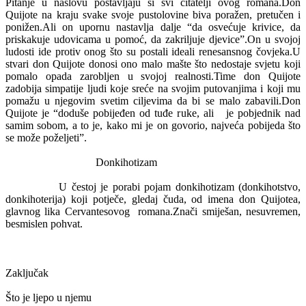
Pitanje u naslovu postavljaju si svi čitatelji ovog romana.Don
Quijote na kraju svake svoje pustolovine biva poražen, pretučen i
ponižen.Ali on upornu nastavlja dalje “da osvećuje krivice, da
priskakuje udovicama u pomoć, da zakriljuje djevice”.On u svojoj
ludosti ide protiv onog što su postali ideali renesansnog čovjeka.U
stvari don Quijote donosi ono malo mašte što nedostaje svjetu koji
pomalo opada zarobljen u svojoj realnosti.Time don Quijote
zadobija simpatije ljudi koje sreće na svojim putovanjima i koji mu
pomažu u njegovim svetim ciljevima da bi se malo zabavili.Don
Quijote je “doduše pobijeđen od tuđe ruke, ali
je pobjednik nad
samim sobom, a to je, kako mi je on govorio, najveća pobijeda što
se može poželjeti”.
Donkihotizam
U čestoj je porabi pojam donkihotizam (donkihotstvo,
donkihoterija) koji potječe, gledaj čuda, od imena don Quijotea,
glavnog lika Cervantesovog
romana.Znači smiješan, nesuvremen,
besmislen pohvat.
Zaključak
Što je ljepo u njemu