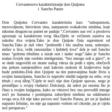
Cervantesovo karakteriziranje don Quijotea
i
Sancho Panze
Don Quijotea Cervantes karakterizira kao: “suhoparnom,
mrzovoljnom, hirovitom sinu, natrpanom svakakvim mislima, koje
nikomu drugom na pamet ne padaju “.Cervantes nas već u proslovu
upoznaje sa karakterom svog lika.Djelo se većinom zasniva na
sukobu dva svijeta.Tako je don Quijote čista suprotnost od
Sancha.Tako je naš vitez “pedesetih i bio snažna rasta, suhonjav,
mršav u licu, velik ranoranilac i ljubitelj lova” dok je naš Sancho
imao “golemu trbušinu a nizak rast i tanke noge”.Iako je Sancho
realan čovjek nije osobito inteligentan, “bez mnogo soli u glavi”, te
se dade nagoviriti on strane našeg viteza da pođe s njim, obečavši
mu pritom namjesništvo nad kakvim otokom ili kraljevstvo koje
bude pridobio.Dok don Quijote na tim putovanjima bude živio u
svojim fantazijama, Sancho će naprotiv misliti najprije na sebe, svoj
trbuh i svoj džep,”Cijele te noći nije don Quijote spavao, nego je
premišljao o svojoj vladarici Dulcineji, da udesi po onomu što je
čitao u svojim knjigama, kako su vitezovi bez sna provodili mnoge
noći po šumama i pustinjama zabavljeni mislima na odabranice
svoga srca.Ali nije tako proveo noć Sancho Panza, jer on je ljudski
napunio želudac, no nije ga napunio vodom od cikorije, pa je cijelu
noć prespavao.”