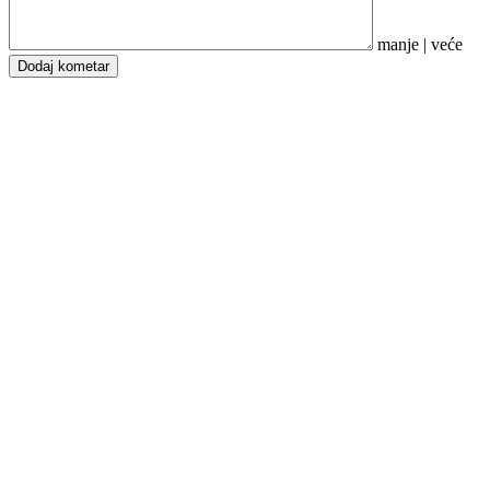
manje
|
veće
Dodaj kometar