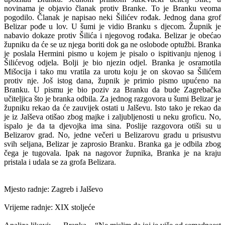
novinama je objavio članak protiv Branke. To je Branku veoma
pogodilo. Članak je napisao neki Šilićev rođak. Jednog dana grof
Belizar pođe u lov. U šumi je vidio Branku s djecom. Župnik je
nabavio dokaze protiv Šilića i njegovog rođaka. Belizar je obećao
župniku da će se uz njega boriti dok ga ne oslobode optužbi. Branka
je poslala Hermini pismo u kojem je pisalo o ispitivanju njenog i
Šilićevog odjela. Bolji je bio njezin odjel. Branka je osramotila
Mišocija i tako mu vratila za urotu koju je on skovao sa Šilićem
protiv nje. Još istog dana, župnik je primio pismo upućeno na
Branku. U pismu je bio poziv za Branku da bude Zagrebačka
učiteljica što je branka odbila. Za jednog razgovora u šumi Belizar je
župniku rekao da će zauvijek ostati u Jalševu. Isto tako je rekao da
je iz Jalševa otišao zbog majke i zaljubljenosti u neku groficu. No,
ispalo je da ta djevojka ima sina. Poslije razgovora otiši su u
Belizarov grad. No, jedne večeri u Belizarovu gradu u prisustvu
svih seljana, Belizar je zaprosio Branku. Branka ga je odbila zbog
čega je tugovala. Ipak na nagovor župnika, Branka je na kraju
pristala i udala se za grofa Belizara.
Mjesto radnje:
Zagreb
i Jalševo
Vrijeme radnje: XIX stoljeće