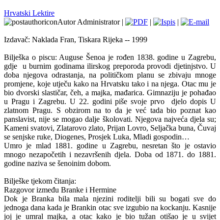
Hrvatski Lektire
Autor Administrator |
|
|
Izdavač: Naklada Fran, Tiskara Rijeka -- 1999
Bilješka o piscu: Auguse Šenoa je rođen 1838. godine u Zagrebu,
gdje
u burnim godinama ilirskog preporoda provodi djetinjstvo. U
doba njegova odrastanja, na političkom planu se zbivaju mnoge
promjene, koje utječu kako na Hrvatsku tako i na njega. Otac mu je
bio dvorski slastičar, čeh, a majka, mađarica. Gimnaziju je pohađao
u Pragu i Zagrebu. U 22. godini piše svoje prvo
djelo dopis U
zlatnom Pragu. S obzirom na to da je već tada bio poznat kao
panslavist, nije se mogao dalje školovati. Njegova najveća djela su;
Kameni svatovi, Zlatarovo zlato, Prijan Lovro, Seljačka buna, Čuvaj
se senjske ruke, Diogenes, Prosjek Luka, Mladi gospodin…
Umro je mlad 1881. godine u Zagrebu, nesretan što je ostavio
mnogo nezapočetih i nezavršenih djela. Doba od 1871. do 1881.
godine naziva se šenoinim dobom.
Bilješke tjekom čitanja:
Razgovor između Branke i Hermine
Dok je Branka bila mala njezini roditelji bili su bogati sve do
jednoga dana kada je Brankin otac sve izgubio na kockanju. Kasnije
joj je umral majka, a otac kako je bio tužan otišao je u svijet