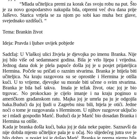
“Mlada učiteljica premi za korak čas svoju robu na put. Što
je za novo gospodarstvo nakupila bila, otpremi već dva dana prije
Jalševo. Starica vrtjela se za njom po sobi kao muha bez glave,
svejednako uzdišući. “
Tema: Brankin život
Ideja: Pravda i ljubav uvijek pobjede
Sadržaj: U Vlaškoj ulici živjela je djevojka po imenu Branka. Nije
joj bilo više od sedamnaest godina. Bila je vrlo lijepa i vrijedna.
Jednog dana dok je plela papuće došla joj je u posjet prijateljica
Hermina. Počele su pričati o raznim stvarima. Branka je htijela biti
učiteljica. Na kraju razgovora su se oprostile i Hermina je otišla
kući. U to vrijeme, djevojke su morale biti učene o svim stvarima.
Branka je bila baš takva.
Imala je težak život, otac joj je bio
trgovac. No prokockao je cijelo imanje i na kraju poginuo u
američkom građanskom ratu. Majka joj je umrla pa ju je odgojila
baka.Budući da joj ljudi u Zagrebu nisu bili, htjela je otići. Jedne
noći o tome je razgovarala s Herminom. U njihov razgovor ukljućio
se i mladi gospodin Marić. Budući da je Marić bio dosadan Branka i
Hermina su otišle.
Kada je branka došla kući, baka joj je dala neke papire. Saznavši da
nije dobila mjesto učiteljice pala je u očaj. No slijedećeg jutra sve je
bilo dobro, u posjet joj je došao Marić. Branka je prema njemu bila