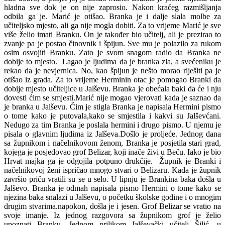
hladna sve dok je on nije zaprosio. Nakon kraćeg razmišljanja
odbila ga je. Marić je otišao. Branka je i dalje slala molbe za
učiteljsko mjesto, ali ga nije mogla dobiti. Za to vrijeme Marić je sve
više želio imati Branku. On je također bio učitelj, ali je prezirao to
zvanje pa je postao činovnik i špijun. Sve mu je polazilo za rukom
osim osvojiti Branku. Zato je svom snagom radio da Branka ne
dobije to mjesto.
Lagao je ljudima da je branka zla, a svećeniku je
rekao da je nevjernica. No, kao špijun je nešto morao riješiti pa je
otišao iz grada. Za to vrijeme Herminin otac je pomogao Branki da
dobije mjesto učiteljice u Jalševu. Branka je obećala baki da će i nju
dovesti ćim se smjesti.Marić nije mogao vjerovati kada je saznao da
je branka u Jalševu. Čim je stigla Branka je napisala Hermini pismo
o tome kako je putovala,kako se smjestila i kakvi su Jalševćani.
Nedugo za tim Branka je poslala hermini i drugo pismo. U njemu je
pisala o glavnim ljudima iz Jalševa.Došlo je proljeće. Jednog dana
sa župnikom i načelnikovom ženom, Branka je posjetila stari grad,
kojega je posjedovao grof Belizar, koji inače živi u Beču. Iako je bio
Hrvat majka ga je odgojila potpuno drukčije.
Župnik je Branki i
načelnikovoj ženi ispričao mnogo stvari o Belizaru. Kada je župnik
završio priču vratili su se u selo. U lipnju je Brankina baka došla u
Jalševo. Branka je odmah napisala pismo Hermini o tome kako se
njezina baka snalazi u Jalševu, o početku školske godine i o mnogim
drugim stvarima.napokon, došla je i jesen. Grof Belizar se vratio na
svoje imanje. Iz jednog razgovora sa župnikom grof je želio
upoznati Branku. Jednom prilikom Jalševački učitelj Šilić, u