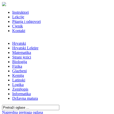
Instruktori
Lekcije
Pitanja i odgovori
Cjenik
Kontakt
Hrvatski
Hrvatski Lektire
Matematika
Strani jezici
Biologija
Fizika
Glazbeni
Kemija
Latinski
Logika
Zemljopis
Informatika
Državna matura
Napredna pretraga oglasa