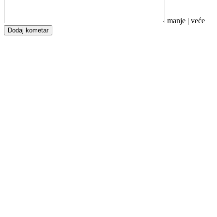
manje
|
veće
Dodaj kometar