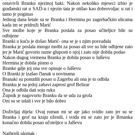
ostavivši Branku njezinoj baki. Nakon nekoliko mjeseci izbio je
građanski rat u SAD-u i njezin tata je otišao kao dobrovoljac u rat i
tamo je poginuo
Jednog dana šetale su se Branka i Hermina po zagrebačkim ulicama
kada im se pridruži Marić
Sve molbe koje je Branka poslala za posao učiteljice bile su
odbijene
Branki u kuću je došao Marić- ona se je s njim posvađala
Branka je poslala mnogo molbi za posao ali sve su bile odbjene zato
jer je Marić govorio razne gluposti o njoj i zato nije dobila podao
Nakon dugog vremena Branka je dobila posao u Jalševu
Hermina je dobila pismo o
Branke gdje joj ona sve opisuje o Jalševu
O Branki je izašao članak u novinama
Branaki su ponudili posao u Zagrebu ali ona je to odbila
Branku je na jedoj zabavi zaprosi grof Belizar
Ona je odbila dati soju ruku
Župnik je nagovorio Branku da se uda za grofa
Oni su se udali i sve je bilo dobro
Doživljaj dijela: Ovaj roman mi se aje jako svidio zato jer su se
Branka i grof na kraju oženili, i sviđa mi se zato jer je Brnanka
konaćno dobila posao učoteljice u Jalševu
Najljepši ulomak :