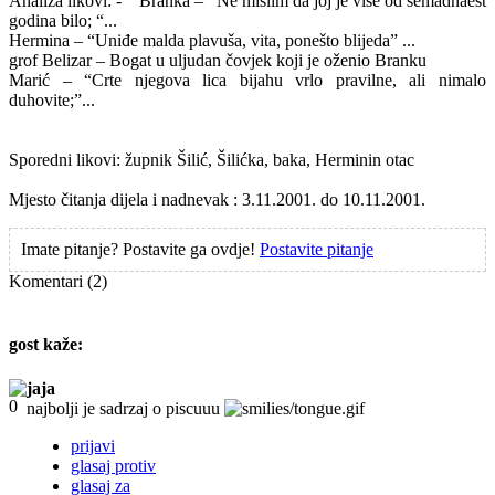
Analiza likovi: -
Branka – “Ne mislim da joj je više od semadnaest
godina bilo; “...
Hermina – “Uniđe malda plavuša, vita, ponešto blijeda” ...
grof Belizar – Bogat u uljudan čovjek koji je oženio Branku
Marić – “Crte njegova lica bijahu vrlo pravilne, ali nimalo
duhovite;”...
Sporedni likovi: župnik Šilić, Šilićka, baka, Herminin otac
Mjesto čitanja dijela i nadnevak : 3.11.2001. do 10.11.2001.
Imate pitanje? Postavite ga ovdje!
Postavite pitanje
Komentari
(2)
gost
kaže:
jaja
najbolji je sadrzaj o piscuuu
prijavi
glasaj protiv
glasaj za