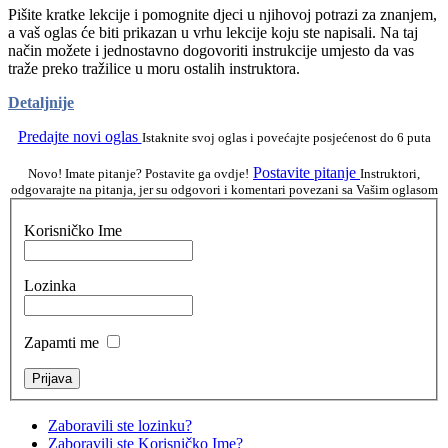
Pišite kratke lekcije i pomognite djeci u njihovoj potrazi za znanjem,
a vaš oglas će biti prikazan u vrhu lekcije koju ste napisali. Na taj
način možete i jednostavno dogovoriti instrukcije umjesto da vas
traže preko tražilice u moru ostalih instruktora.
Detaljnije
Predajte novi oglas
Istaknite svoj oglas i povećajte posjećenost do 6 puta
Postavite pitanje
Novo! Imate pitanje? Postavite ga ovdje!
Instruktori,
odgovarajte na pitanja, jer su odgovori i komentari povezani sa Vašim oglasom
Korisničko Ime
Lozinka
Zapamti me
Zaboravili ste lozinku?
Zaboravili ste Korisničko Ime?