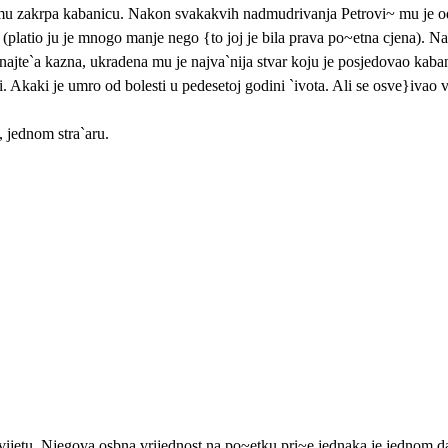
a mu zakrpa kabanicu. Nakon svakakvih nadmudrivanja Petrovi~ mu je o
platio ju je mnogo manje nego {to joj je bila prava po~etna cjena). Na p
najte`a kazna, ukradena mu je najva`nija stvar koju je posjedovao kaba
. Akaki je umro od bolesti u pedesetoj godini `ivota. Ali se osve}ivao v
, jednom stra`aru.
vijetu. Njegova osbna vrijednost na po~etku pri~e jednaka je jednom da