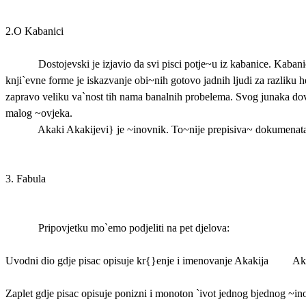
2.O Kabanici
Dostojevski je izjavio da svi pisci potje~u iz kabanice. Kabani
knji`evne forme je iskazvanje obi~nih gotovo jadnih ljudi za razlik
zapravo veliku va`nost tih nama banalnih probelema. Svog junaka dovo
malog ~ovjeka.
Akaki Akakijevi} je ~inovnik. To~nije prepisiva~ dokumenata. 
3. Fabula
Pripovjetku mo`emo podjeliti na pet djelova:
Uvodni dio gdje pisac opisuje kr{}enje i imenovanje Akakija
Ak
Zaplet gdje pisac opisuje ponizni i monoton `ivot jednog bjednog
~in