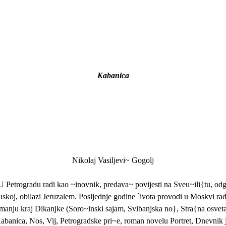
Kabanica
Nikolaj Vasiljevi~ Gogolj
 U Petrogradu radi kao ~inovnik, predava~ povijesti na Sveu~ili{tu, od
cuskoj, obilazi Jeruzalem. Posljednje godine `ivota provodi u Moskvi r
 imanju kraj Dikanjke (Soro~inski sajam, Svibanjska no}, Stra{na osvet
Kabanica, Nos, Vij, Petrogradske pri~e, roman novelu Portret, Dnevnik