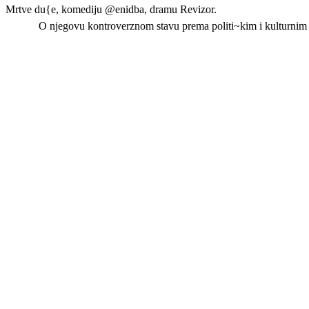
Mrtve du{e, komediju @enidba, dramu Revizor.
O njegovu kontroverznom stavu prema politi~kim i kulturnim zb