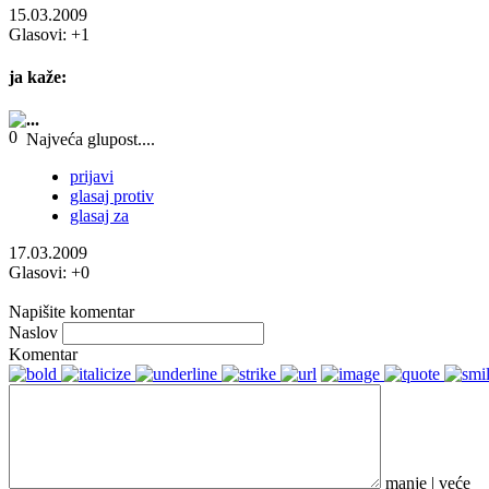
15.03.2009
Glasovi:
+1
ja
kaže:
...
Najveća glupost....
prijavi
glasaj protiv
glasaj za
17.03.2009
Glasovi:
+0
Napišite komentar
Naslov
Komentar
manje
|
veće