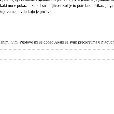
mo`e pokazati zube i snala`ljivost kad je to potrebno. Prikazuje ga kao 
}uje za nepravdu koju je pro`ivio.
 zanimljivim. Pgotovo mi se dopao Akaki sa svim preokretima u njgovom