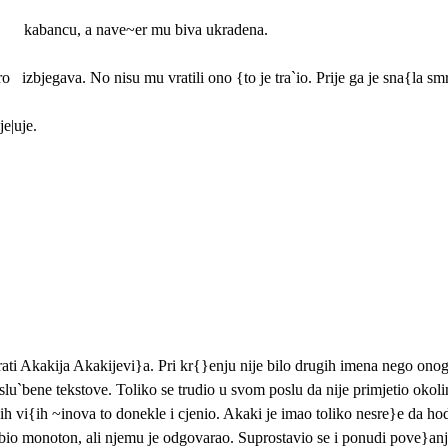
kabancu, a nave~er mu biva ukradena.
dro
izbjegava. No nisu mu vratili ono {to je tra`io. Prije ga je sna{la smr
je|uje.
ti Akakija Akakijevi}a. Pri kr{}enju nije bilo drugih imena nego ono
lu`bene tekstove. Toliko se trudio u svom poslu da nije primjetio okol
vih vi{ih ~inova to donekle i cjenio. Akaki je imao toliko nesre}e da 
 bio monoton, ali njemu je odgovarao. Suprostavio se i ponudi pove}anj