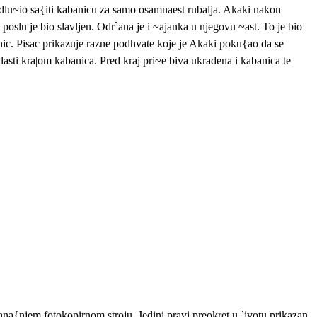
dlu~io sa{iti kabanicu za samo osamnaest rubalja. Akaki nakon
oslu je bio slavljen. Odr`ana je i ~ajanka u njegovu ~ast. To je bio
nic. Pisac prikazuje razne podhvate koje je Akaki poku{ao da se
lasti kra|om kabanica. Pred kraj pri~e biva ukradena i kabanica te
na{njem fotokopirnom stroju. Jedini pravi preokret u `ivotu prikazan