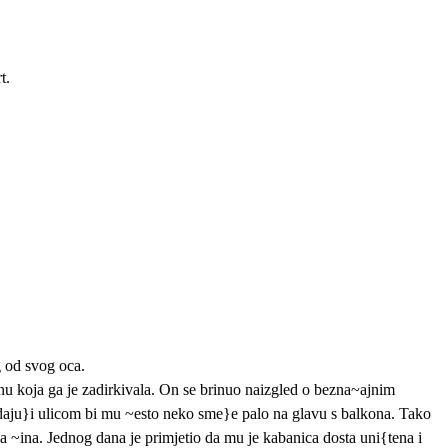
t.
g od svog oca.
inu koja ga je zadirkivala. On se brinuo naizgled o bezna~ajnim
hodaju}i ulicom bi mu ~esto neko sme}e palo na glavu s balkona. Tako
a ~ina. Jednog dana je primjetio da mu je kabanica dosta uni{tena i