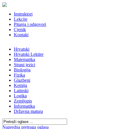
Instruktori
Lekcije
Pitanja i odgovori
Cjenik
Kontakt
Hrvatski
Hrvatski Lektire
Matematika
Strani jezici
Biologija
Fizika
Glazbeni
Kemija
Latinski
Logika
Zemljopis
Informatika
Državna matura
Napredna pretraga oglasa