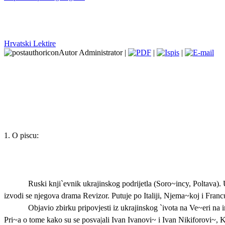
Hrvatski Lektire
Autor Administrator |
|
|
1. O piscu:
Ruski knji`evnik ukrajinskog podrijetla (Soro~incy,
Poltava
).
izvodi se njegova drama Revizor. Putuje po Italiji, Njema~koj i Fran
Objavio zbirku pripovjesti iz ukrajinskog `ivota na Ve~eri na
Pri~a o tome kako su se posva|ali Ivan Ivanovi~ i Ivan Nikiforovi~, 