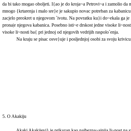
da bi tako mogao oboljeti. I{ao je do kroja~a Petrovi~a i zamolio d
mnogo {krtarenja i malo sre}e je sakupio novac potreban za kabanicu (
zacjelo preokret u njegovom `ivotu. Na povratku ku}i do~ekala ga je 
prona|e njegova kabanica. Posebno isti~e drskost jedne visoke li~nosti
visoke li~nosti ba{ pri jednoj od njegovih vedrijih raspolo`enja.
Na kraju se pisac osve}uje i posljednjoj osobi za svoju krivicu
5. O Akakiju
Akaki Akakijevi} je prikazan kao najbezna~ajnija li~nost na s