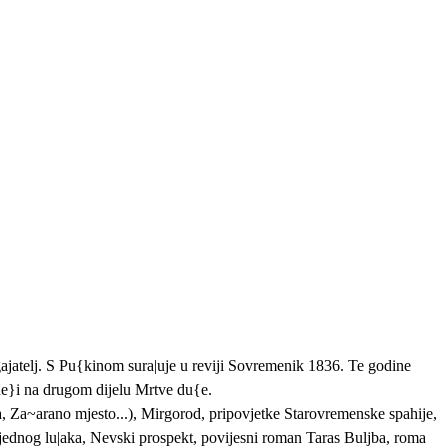
gajatelj. S Pu{kinom sura|uje u reviji Sovremenik 1836. Te godine
ade}i na drugom dijelu Mrtve du{e.
a, Za~arano mjesto...), Mirgorod, pripovjetke Starovremenske spahije,
 jednog lu|aka, Nevski prospekt, povijesni roman Taras Buljba, roma