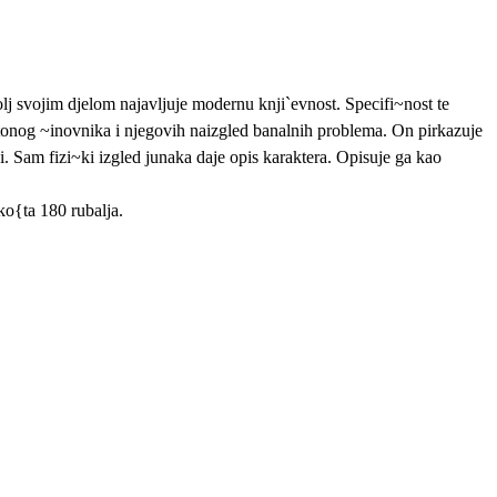
golj svojim djelom najavljuje modernu knji`evnost. Specifi~nost te
otonog ~inovnika i njegovih naizgled banalnih problema. On pirkazuje
 Sam fizi~ki izgled junaka daje opis karaktera. Opisuje ga kao
ko{ta 180 rubalja.