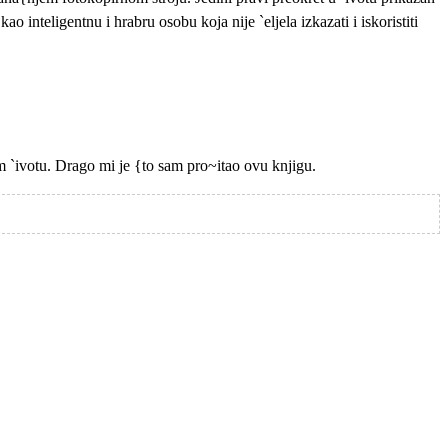
inteligentnu i hrabru osobu koja nije `eljela izkazati i iskoristiti
 `ivotu. Drago mi je {to sam pro~itao ovu knjigu.