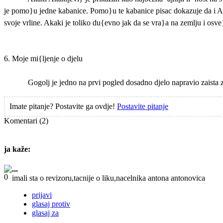
je pomo}u jedne kabanice. Pomo}u te kabanice pisac dokazuje da i Akaki 
svoje vrline. Akaki je toliko du{evno jak da se vra}a na zemlju i osve
6. Moje mi{ljenje o djelu
Gogolj je jedno na prvi pogled dosadno djelo napravio zaista
Imate pitanje? Postavite ga ovdje!
Postavite pitanje
Komentari
(2)
ja
kaže:
...
imali sta o revizoru,tacnije o liku,nacelnika antona antonovica
prijavi
glasaj protiv
glasaj za