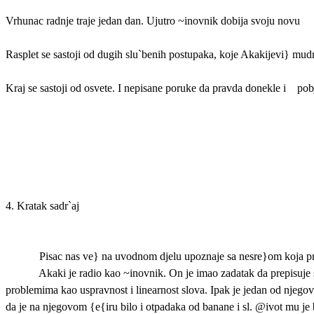
Vrhunac radnje traje jedan dan. Ujutro ~inovnik dobija svoju novu
Rasplet se sastoji od dugih slu`benih postupaka, koje Akakijevi} mu
Kraj se sastoji od osvete. I nepisane poruke da pravda donekle i
pob
4. Kratak sadr`aj
Pisac nas ve} na uvodnom djelu upoznaje sa nesre}om koja pra
Akaki je radio kao ~inovnik. On je imao zadatak da prepisuje s
problemima kao uspravnost i linearnost slova. Ipak je jedan od njego
da je na njegovom {e{iru bilo i otpadaka od banane i sl. @ivot mu je