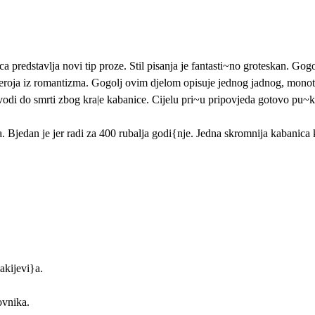
ca predstavlja novi tip proze. Stil pisanja je fantasti~no groteskan. Go
u heroja iz romantizma. Gogolj ovim djelom opisuje jednog jadnog, mon
di do smrti zbog kra|e kabanice. Cijelu pri~u pripovjeda gotovo pu~ki.
Bjedan je jer radi za 400 rubalja godi{nje. Jedna skromnija kabanica 
akijevi}a.
ovnika.