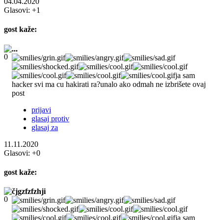
04.04.2020
Glasovi:
+1
gost
kaže:
...
ja sam
hacker svi ma cu hakirati ra?unalo ako odmah ne izbrišete ovaj
post
prijavi
glasaj protiv
glasaj za
11.11.2020
Glasovi:
+0
gost
kaže:
čjgzfzfzhji
ja sam