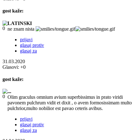
gost
kaže:
LATINSKI
ne znam nista
prijavi
glasaj protiv
glasaj za
31.03.2020
Glasovi:
+0
gost
kaže:
...
Olim graculus omnium avium superbissimus in prato viridi
pavonem pulchrum vidit et dixit , o avem formosissimam multo
pulchrior,multo nobilior est pavao ceteris avibus.
prijavi
glasaj protiv
glasaj za