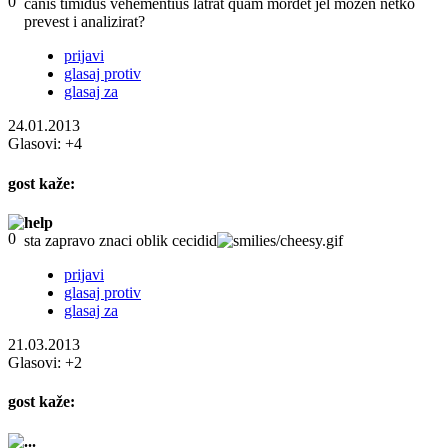
canis timidus vehementius latrat quam mordet jel možen netko
prevest i analizirat?
prijavi
glasaj protiv
glasaj za
24.01.2013
Glasovi:
+4
gost
kaže:
help
sta zapravo znaci oblik cecidid
prijavi
glasaj protiv
glasaj za
21.03.2013
Glasovi:
+2
gost
kaže:
...