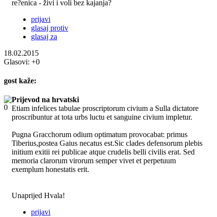
re?enica - živi i voli bez kajanja?
prijavi
glasaj protiv
glasaj za
18.02.2015
Glasovi:
+0
gost
kaže:
Prijevod na hrvatski
Etiam infelices tabulae proscriptorum civium a Sulla dictatore
proscribuntur at tota urbs luctu et sanguine civium impletur.
Pugna Gracchorum odium optimatum provocabat: primus
Tiberius,postea Gaius necatus est.Sic clades defensorum plebis
initium exitii rei publicae atque crudelis belli civilis erat. Sed
memoria clarorum virorum semper vivet et perpetuum
exemplum honestatis erit.
Unaprijed Hvala!
prijavi