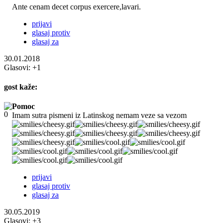
Ante cenam decet corpus exercere,lavari.
prijavi
glasaj protiv
glasaj za
30.01.2018
Glasovi:
+1
gost
kaže:
Pomoc
Imam sutra pismeni iz Latinskog nemam veze sa vezom
prijavi
glasaj protiv
glasaj za
30.05.2019
Glasovi:
+3