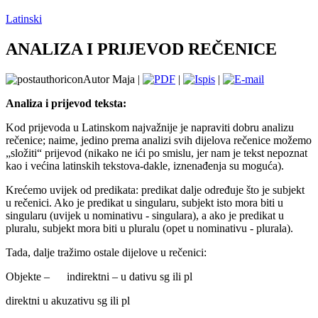
Latinski
ANALIZA I PRIJEVOD REČENICE
Autor Maja |
|
|
Analiza i prijevod teksta:
Kod prijevoda u Latinskom najvažnije je napraviti dobru analizu
rečenice; naime, jedino prema analizi svih dijelova rečenice možemo
„složiti“ prijevod (nikako ne ići po smislu, jer nam je tekst nepoznat
kao i većina latinskih tekstova-dakle, iznenađenja su moguća).
Krećemo uvijek od predikata: predikat dalje određuje što je subjekt
u rečenici. Ako je predikat u singularu, subjekt isto mora biti u
singularu (uvijek u nominativu - singulara), a ako je predikat u
pluralu, subjekt mora biti u pluralu (opet u nominativu - plurala).
Tada, dalje tražimo ostale dijelove u rečenici:
Objekte – indirektni – u dativu sg ili pl
direktni u akuzativu sg ili pl