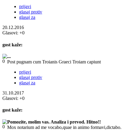
prijavi
glasaj protiv
glasaj za
20.12.2016
Glasovi:
+0
gost
kaže:
...
Post pugnam cum Troianis Graeci Troiam capiunt
prijavi
glasaj protiv
glasaj za
31.10.2017
Glasovi:
+0
gost
kaže:
Pomozite, molim vas. Analiza i prevod. Hitno!!
Mox notarium ad me vocabo,quae in animo formavi,dictabo.