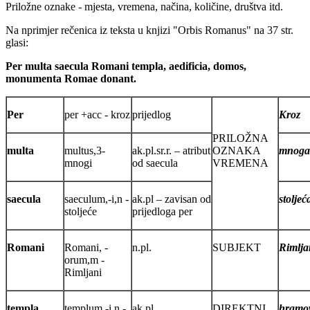
Priložne oznake - mjesta, vremena, načina, količine, društva itd.
Na nprimjer rečenica iz teksta u knjizi "Orbis Romanus" na 37 str.
glasi:
Per multa saecula Romani templa, aedificia, domos,
monumenta Romae donant.
Per
per +acc - kroz
prijedlog
Kroz
PRILOŽNA
multa
multus,3-
ak.pl.sr.r. – atribut
OZNAKA
mnoga
mnogi
od saecula
VREMENA
saecula
saeculum,-i,n -
ak.pl – zavisan od
stoljeć
stoljeće
prijedloga per
Romani
Romani, -
n.pl.
SUBJEKT
Rimlja
orum,m -
Rimljani
templa,
templum,-i,n -
ak.pl.
DIREKTNI
hramo