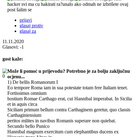
hacker svi ma cu hakirati ra?unalo ako odmah ne izbrišete ovaj
post
šalim se
prijavi
glasaj protiv
glasaj za
11.11.2020
Glasovi:
-1
gost
kaže:
Može li pomoć u prijevodu? Potrebno je za bolju zaključnu
ocjenu...
1) De bellis Romanorum I
Eo tempore Roma iam in sua potestate totam fere Italiam tenet.
Fortissimus omnium
hostium Romae Carthago erat, cui Hannibal imperabat. In Sicilia
et in aquis circa
Siciliam primum bellum contra Carthaginem geretur, quo classis
Carthaginiensium
peritos milites in navibus Romanis superare non quiebat.
Secundo bello Punico
Hannibal magnum exercitum cum elephantibus ducens ex