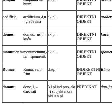
hram
OBJEKT
aedificia,
aedificium,-i,n
ak.pl.
DIREKTNI
građev
- građevina
OBJEKT
domos,
domus, -us,f -
ak.pl.
DIREKTNI
kuće,
kuća
OBJEKT
monumenta
monumentum,-
ak.pl.
DIREKTNI
spomen
i,n - spomenik
OBJEKT
Romae
Roma, ae, f -
d.sg. –
INDIREKTNI
Rimu
Rim
OBJEKT
donant.
dono,1, -
3.l.pl.ind.prez.akt.
PREDIKAT
daruju
darovati
- i subjekt mora
biti u n.pl