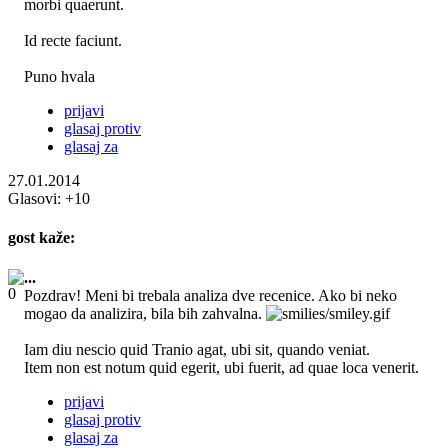
morbi quaerunt.
Id recte faciunt.
Puno hvala
prijavi
glasaj protiv
glasaj za
27.01.2014
Glasovi:
+10
gost
kaže:
...
Pozdrav! Meni bi trebala analiza dve recenice. Ako bi neko
mogao da analizira, bila bih zahvalna.
Iam diu nescio quid Tranio agat, ubi sit, quando veniat.
Item non est notum quid egerit, ubi fuerit, ad quae loca venerit.
prijavi
glasaj protiv
glasaj za