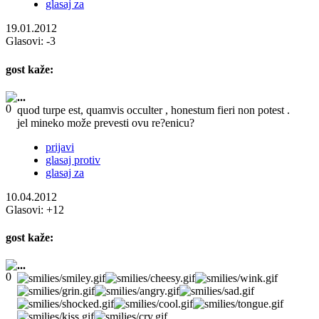
glasaj za
19.01.2012
Glasovi:
-3
gost
kaže:
...
quod turpe est, quamvis occulter , honestum fieri non potest .
jel mineko može prevesti ovu re?enicu?
prijavi
glasaj protiv
glasaj za
10.04.2012
Glasovi:
+12
gost
kaže:
...