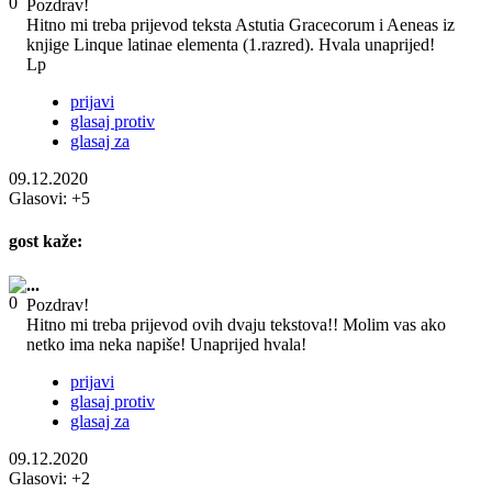
Pozdrav!
Hitno mi treba prijevod teksta Astutia Gracecorum i Aeneas iz
knjige Linque latinae elementa (1.razred). Hvala unaprijed!
Lp
prijavi
glasaj protiv
glasaj za
09.12.2020
Glasovi:
+5
gost
kaže:
...
Pozdrav!
Hitno mi treba prijevod ovih dvaju tekstova!! Molim vas ako
netko ima neka napiše! Unaprijed hvala!
prijavi
glasaj protiv
glasaj za
09.12.2020
Glasovi:
+2