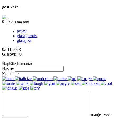
gost
kaže:
...
Fak u ma nini
prijavi
glasaj protiv
glasaj za
02.11.2023
Glasovi:
+0
Napišite komentar
Naslov
Komentar
manje
|
veće