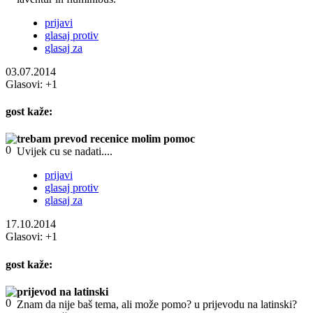
prijavi
glasaj protiv
glasaj za
03.07.2014
Glasovi:
+1
gost
kaže:
trebam prevod recenice molim pomoc
Uvijek cu se nadati....
prijavi
glasaj protiv
glasaj za
17.10.2014
Glasovi:
+1
gost
kaže:
prijevod na latinski
Znam da nije baš tema, ali može pomo? u prijevodu na latinski?