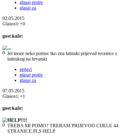
glasaj protiv
glasaj za
02.05.2015
Glasovi:
+0
gost
kaže:
...
Jel moze neko pomoc tko zna latinski prijevod recenice s
latinskog na hrvatski
prijavi
glasaj protiv
glasaj za
07.05.2015
Glasovi:
+1
gost
kaže:
HELP!!!!
TREBA MI POMO? TREBAM PRIJEVOD CIJELE 44
STRANICE.PLS HELP