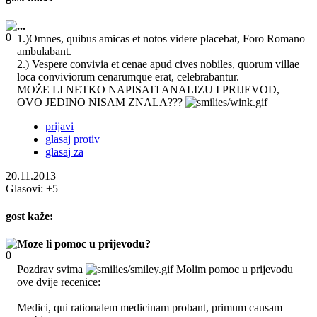
...
1.)Omnes, quibus amicas et notos videre placebat, Foro Romano
ambulabant.
2.) Vespere convivia et cenae apud cives nobiles, quorum villae
loca conviviorum cenarumque erat, celebrabantur.
MOŽE LI NETKO NAPISATI ANALIZU I PRIJEVOD,
OVO JEDINO NISAM ZNALA???
prijavi
glasaj protiv
glasaj za
20.11.2013
Glasovi:
+5
gost
kaže:
Moze li pomoc u prijevodu?
Pozdrav svima
Molim pomoc u prijevodu
ove dvije recenice:
Medici, qui rationalem medicinam probant, primum causam