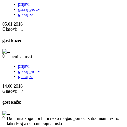
prijavi
glasaj protiv
glasaj za
05.01.2016
Glasovi:
+1
gost
kaže:
...
Jebeni latinski
prijavi
glasaj protiv
glasaj za
14.06.2016
Glasovi:
+7
gost
kaže:
...
Da li ima koga i bi li mi neko mogao pomoci sutra imam test iz
latinskog a nemam pojma nista