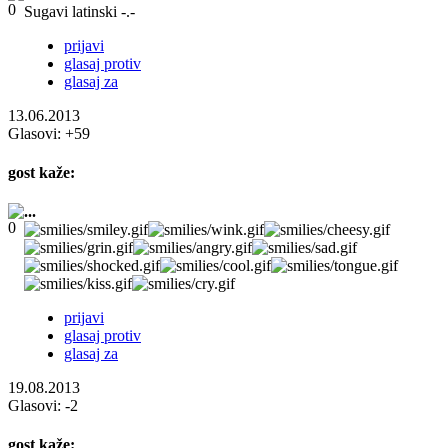
Sugavi latinski -.-
prijavi
glasaj protiv
glasaj za
13.06.2013
Glasovi:
+59
gost
kaže:
...
prijavi
glasaj protiv
glasaj za
19.08.2013
Glasovi:
-2
gost
kaže: