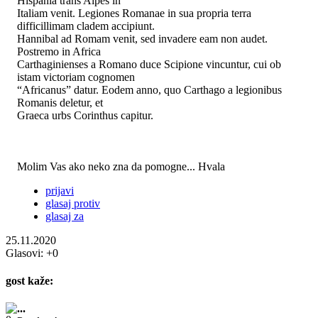
Hispania trans Alpes in
Italiam venit. Legiones Romanae in sua propria terra
difficillimam cladem accipiunt.
Hannibal ad Romam venit, sed invadere eam non audet.
Postremo in Africa
Carthaginienses a Romano duce Scipione vincuntur, cui ob
istam victoriam cognomen
“Africanus” datur. Eodem anno, quo Carthago a legionibus
Romanis deletur, et
Graeca urbs Corinthus capitur.
Molim Vas ako neko zna da pomogne... Hvala
prijavi
glasaj protiv
glasaj za
25.11.2020
Glasovi:
+0
gost
kaže:
...