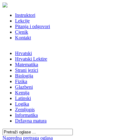
Instruktori
Lekcije
Pitanja i odgovori
Cjenik
Kontakt
Hrvatski
Hrvatski Lektire
Matematika
Strani jezici
Biologija
Fizika
Glazbeni
Kemija
Latinski
Logika
Zemljopis
Informatika
Državna matura
Napredna pretraga oglasa