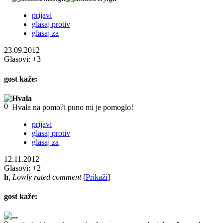
prijavi
glasaj protiv
glasaj za
23.09.2012
Glasovi:
+3
gost
kaže:
Hvala
Hvala na pomo?i puno mi je pomoglo!
prijavi
glasaj protiv
glasaj za
12.11.2012
Glasovi:
+2
h
, Lowly rated comment
[
Prikaži
]
gost
kaže:
...