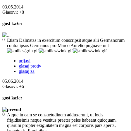
03.05.2014
Glasovi:
+8
gost
kaže:
...
Etiam Dalmatas in exercitum conscripsit atque alii Germanorum
contra ipsos Germanos pro Marco Aurelio pugnaverunt
prijavi
glasaj protiv
glasaj za
05.06.2014
Glasovi:
+6
gost
kaže:
prevod
Atque in eam se consuetudinem adduxerunt, ut locis
frigidissimis neque vestitus praeter peles habeant quicquam,
quarum propter exiguitatem magna est corporis pars aperta,
laventur in fluminibus.