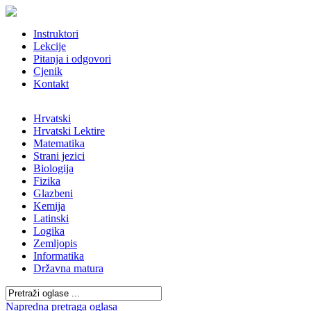
Instruktori
Lekcije
Pitanja i odgovori
Cjenik
Kontakt
Hrvatski
Hrvatski Lektire
Matematika
Strani jezici
Biologija
Fizika
Glazbeni
Kemija
Latinski
Logika
Zemljopis
Informatika
Državna matura
Napredna pretraga oglasa