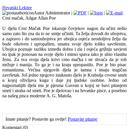
Hrvatski Lektire
Autor Administrator |
|
|
Crni mačak, Adgar Allan Poe
U djelu Crni Mačak Poe iskazuje čovjekov nagon da učini nešto
samo zato što zna da to ne smije učiniti. Ta želja dovodi do ubojstva,
a zapravo i do samoubojstva jer ubojica osjeća neodoljivu želju da
bude otkriven i upropašten, smatra svoje djelo toliko savršenim.
Ubojica poznaje razliku između dobra i zla i osjeća grižnju savjesti
no ipak je ponosan na svoje djelo i mirno spava iako je ubio vlastitu
ženu. Za sva svoja djela krivi crno mačka i ne shvaća da je rob
mržnje i manija. To ga je i na kraju upropastilo. Poe je bio pisac
romantizma. Većina njegovih djela je tamna i imaju tragičan
završetak. Još jedno njegovo istaknuto djelo je Krabulja crvene smrti
u kojoj oživljava kugu i daje joj ljudske osobine. Jedno od
najpoznatijih djela mu je pjesma Gavran u kojoj se bavi pitanjem
smrti i straha od smrti. Poe je djelovao i na hrvatske pisce, a posebno
na našeg pisca moderne A. G. Matoša.
Imate pitanje? Postavite ga ovdje!
Postavite pitanje
Komentari
(0)