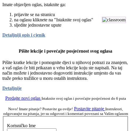
Imate objavljen oglas, istaknite ga:
prijavite se na stranicu
na oglasu kliknete na "Istaknite svoj oglas"
sljedite jednostavne upute
Detaljniji opis i cjenik
Pišite lekcije i povećajte posjećenost svog oglasa
Pišite kratke lekcije i pomognite djeci u njihovoj potrazi za znanjem,
a vaš oglas će biti prikazan u vrhu lekcije koju ste napisali. Na taj
način možete i jednostavno dogovoriti instrukcije umjesto da vas
traže preko tražilice u moru ostalih instruktora.
Detaljnije
Predajte novi oglas
Istaknite svoj oglas i povećajte posjećenost do 6 puta
Postavite pitanje
Novo! Imate pitanje? Postavite ga ovdje!
Instruktori,
odgovarajte na pitanja, jer su odgovori i komentari povezani sa Vašim oglasom
Korisničko Ime