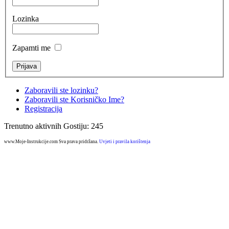
Lozinka
Zapamti me
Zaboravili ste lozinku?
Zaboravili ste Korisničko Ime?
Registracija
Trenutno aktivnih Gostiju: 245
www.Moje-Instrukcije.com Sva prava pridržana.
Uvjeti i pravila korištenja