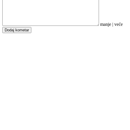
manje
|
veće
Dodaj kometar