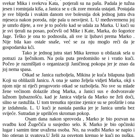
svekar Mika i svekrva Kata,
potjerali su na pašu. Padala je tužna
jesen i rominjala kiša, a Janica se u cik zore morala ustajati. Postajala
je sve blijeđa i svakim danom sve bolesnija dok jednog jutra dva
mjeseca nakon poroda, nije pala u nesvijest.
L
U međuvremenu joj
je umrlo dijete, a sve je to počelo kad se udala za Marka. U kući su
je svi tjerali na posao, počevši od Mike i Kate, Marka, do šogorice
Jage. Teško je ona to podnosila, ali sve iz ljubavi prema Marko .
Nije bila kao ostale snaše, već se za nju moglo reći da je
gospodarska kći.
Tako je jednog jutra stari Mika krenuo u obilazak sela u
potrazi za lječnikom. Na pola puta predomislio se i vratio kući.
Počeo je razmišljati o organizaciji Janičinog pokopa jer je znao da
joj nema spasa.
Otkad se Janica razboljela, Mikina je kuća bilapuna ljudi
Koji su oblilazili Janicu. A ona je samo željela vidjeti Marka, okji s
njom nije ni riječi progovorio otkad se razboljela. No sve su mlade
žene većinom dolazile zbog Marka, a Janici sus e dodvoravale
lažnom ljubaznošću. kad je Janica vidjela da Marko ne želi doći,
silno se rastužila. U tom trenutku njezine zjenice su se proširile i ona
je izdahnula.
L
. U kući je nastala panika jer je Janica umrla bez
svijeće. Sutradan je uprilićen skroman pokop.
Osam dana nakon sprovoda , Marko je bio pozvan na
svadbu kod Žugečića u susjedno selo.
K
Marko je bio općinski
lugar i samim time uvažena osoba. No, na svadbi Marko se napio i
bio otjeran iz svatova.U želji za osvetom krenuo je kući po pušku.