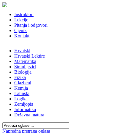
Instruktori
Lekcije
Pitanja i odgovori
Cjenik
Kontakt
Hrvatski
Hrvatski Lektire
Matematika
Strani jezici
Biologija
Fizika
Glazbeni
Kemija
Latinski
Logika
Zemljopis
Informatika
Državna matura
Napredna pretraga oglasa