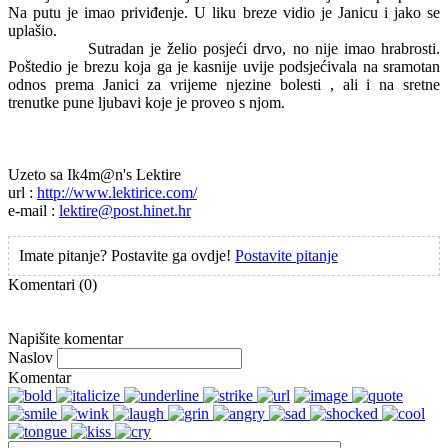
Na putu je imao priviđenje. U liku breze vidio je Janicu i jako se
uplašio.
Sutradan je želio posjeći drvo, no nije imao hrabrosti.
Poštedio je brezu koja ga je kasnije uvije podsjećivala na sramotan
odnos prema Janici za vrijeme njezine bolesti , ali i na sretne
trenutke pune ljubavi koje je proveo s njom.
Uzeto sa Ik4m@n's Lektire
url :
http://www.lektirice.com/
e-mail :
lektire@post.hinet.hr
Imate pitanje? Postavite ga ovdje!
Postavite pitanje
Komentari
(0)
Napišite komentar
Naslov
Komentar