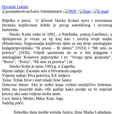
Hrvatski Lektire
Autor Administrator |
|
|
Bilješka o piscu:
U ličnosti Slavka Kolara nova i suvremena
hrvatska književnost dobila je prvog autentičnog i izvornog
humorista.
Slavko Kolar rodio se 1891.. u Palešniku, pokraj Garešnice, a
djetinjstvom je vezan za taj kraj kao i zavičaj svoje majke
(Moslavina). Najpoznatija književna djela su mu dvije antologijske
knjigepripovjedaka “Ili jesmo - Ili nismo” (1933) i “Mi smo za
pravicu” (1936). Vrijedi spomenuti da su u tim knjigama i
antologijske Kolarove pripovjetke i to: “Svoga tijela gospodar”,
“Breza”,
“Kriza”, “Mi smo za pravicu” i dr.
Slavko Kolar je umro 1963.g. u Zagrebu.
Mjesto radnje: Zaostalo selo u Hrvatskom zagorju
Vrijeme radnje: Prva polovica XX stoljeća
Tema: Težak život i smrt mlade žene Janice
Osnovna misao: Ako je netko koga volimo neizlječivo bolestan,
treba mu posvetiti malo više pažnje kako poslije ne bi osijećali
krivicu ako nam voljena osoba umre.
Lica: Janica, Marko, Mika, Kata, Jaga
Sadržaj priče:
Nekoliko dana poslije poroda Janicu, ženu Marka Labudana,