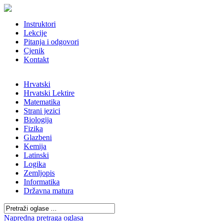
Instruktori
Lekcije
Pitanja i odgovori
Cjenik
Kontakt
Hrvatski
Hrvatski Lektire
Matematika
Strani jezici
Biologija
Fizika
Glazbeni
Kemija
Latinski
Logika
Zemljopis
Informatika
Državna matura
Napredna pretraga oglasa