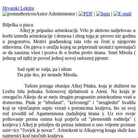
Hrvatski Lektire
Autor Administrator |
|
|
Bilješka o piscu
Alkej je pripadao aristokraciji. Vrlo je aktivno sudjelovao u
borbi između aristokracije i demosa i zbog toga je proveo niz godina
u progonstvu. Motivi građanskog rata vrlo su česti u njegovim
stihovima. On pjeva o oružju kojeg su pripremali urotnici spremajući
se da zauzmu vlast i poziva ih u borbu protiv tirana. Smrt Mirsila (
jednog od njih) je povod jednoj novoj radosnoj pjesmi:
Sad opiti se valja, pa i silom
Da pije tko, jer nestade Mirsila.
Tušom poruga obasipa Alkej Pitaka, koja je dužnost na
Lezbu bila jednaka Solonovoj djelatnosti u Ateni. Na kraju je
omogućio Alkeju da se me|u drugim prognanim aristokratima vrati u
domovinu. Pitak je "trbušasti", "krivonogi" i "neugledni" hvališa
koji se vjenčanjem uspio vezati s potomcima kraljeva, što su svoj
rod izvodili od Agamemnona (tadašnjeg tirana ). Uz svo svoje
poštovanje prema onima koji potječu od "plemenitih roditelja" (
kraljeva ) Alkej je prisiljen da prizna istinitost u ono vrijeme poznate
uzre~ice "čovjek je novac". Aristokrati iz Alkajevog kruga služe kao
najmenici kod istočnih kraljeva.