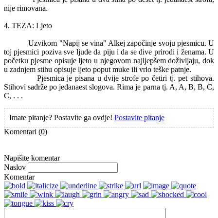
nije rimovana.
4. TEZA: Ljeto
Uzvikom "Napij se vina" Alkej započinje svoju pjesmicu. U
toj pjesmici poziva sve ljude da piju i da se dive prirodi i ženama. U
početku pjesme opisuje ljeto u njegovom najljepšem doživljaju, dok
u zadnjem stihu opisuje ljeto poput muke ili vrlo teške patnje.
Pjesmica je pisana u dvije strofe po četiri tj. pet stihova.
Stihovi sadrže po jedanaest slogova. Rima je parna tj. A, A, B, B, C,
C, . . .
Imate pitanje? Postavite ga ovdje!
Postavite pitanje
Komentari
(0)
Napišite komentar
Naslov
Komentar