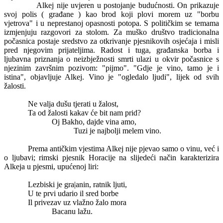
Alkej nije uvjeren u postojanje budućnosti. On prikazuje
svoj polis ( građane ) kao brod koji plovi morem uz "borbu
vjetrova" i u neprestanoj opasnosti potopa. S političkim se temama
izmjenjuju razgovori za stolom. Za muško društvo tradicionalna
počasnica postaje sredstvo za otkrivanje pjesnikovih osjećaja i misli
pred njegovim prijateljima. Radost i tuga, građanska borba i
ljubavna priznanja o neizbježnosti smrti ulazi u okvir počasnice s
njezinim završnim pozivom: "pijmo". "Gdje je vino, tamo je i
istina", objavljuje Alkej. Vino je "ogledalo ljudi", lijek od svih
žalosti.
Ne valja dušu tjerati u žalost,
Ta od žalosti kakav će bit nam prid?
Oj Bakho, dajde vina amo,
Tuzi je najbolji melem vino.
Prema antičkim vjestima Alkej nije pjevao samo o vinu, već i
o ljubavi; rimski pjesnik Horacije na slijedeći način karakterizira
Alkeja u pjesmi, upućenoj liri:
Lezbiski je gra|anin, ratnik ljuti,
U te prvi udario il sred borbe
Il privezav uz vlažno žalo mora
Bacanu lažu.