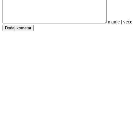
manje
|
veće
Dodaj kometar