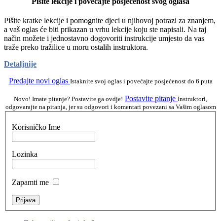
Pišite lekcije i povećajte posjećenost svog oglasa
Pišite kratke lekcije i pomognite djeci u njihovoj potrazi za znanjem,
a vaš oglas će biti prikazan u vrhu lekcije koju ste napisali. Na taj
način možete i jednostavno dogovoriti instrukcije umjesto da vas
traže preko tražilice u moru ostalih instruktora.
Detaljnije
Predajte novi oglas
Istaknite svoj oglas i povećajte posjećenost do 6 puta
Postavite pitanje
Novo! Imate pitanje? Postavite ga ovdje!
Instruktori,
odgovarajte na pitanja, jer su odgovori i komentari povezani sa Vašim oglasom
Korisničko Ime
Lozinka
Zapamti me