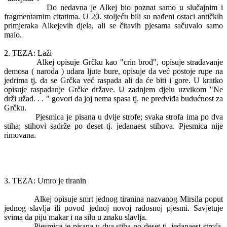
Do nedavna je Alkej bio poznat samo u slučajnim i
fragmentarnim citatima. U 20. stoljeću bili su nađeni ostaci antičkih
primjeraka Alkejevih djela, ali se čitavih pjesama sačuvalo samo
malo.
2. TEZA: Laži
Alkej opisuje Grčku kao "crin brod", opisuje stradavanje
demosa ( naroda ) udara ljute bure, opisuje da već postoje rupe na
jedrima tj. da se Grčka već raspada ali da će biti i gore. U kratko
opisuje raspadanje Grčke države. U zadnjem djelu uzvikom "Ne
drži užad. . . " govori da joj nema spasa tj. ne predviđa budućnost za
Grčku.
Pjesmica je pisana u dvije strofe; svaka strofa ima po dva
stiha; stihovi sadrže po deset tj. jedanaest stihova. Pjesmica nije
rimovana.
3. TEZA: Umro je tiranin
Alkej opisuje smrt jednog tiranina nazvanog Mirsila poput
jednog slavlja ili povod jednoj novoj radosnoj pjesmi. Savjetuje
svima da piju makar i na silu u znaku slavlja.
Pjesmica je pisana u dva stiha po deset tj. jedanaest strofa,