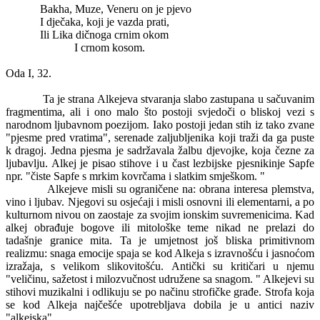
Bakha, Muze, Veneru on je pjevo
I dječaka, koji je vazda prati,
Ili Lika dičnoga crnim okom
I crnom kosom.
Oda I, 32.
Ta je strana Alkejeva stvaranja slabo zastupana u sačuvanim
fragmentima, ali i ono malo što postoji svjedoči o bliskoj vezi s
narodnom ljubavnom poezijom. Iako postoji jedan stih iz tako zvane
"pjesme pred vratima", serenade zaljubljenika koji traži da ga puste
k dragoj. Jedna pjesma je sadržavala žalbu djevojke, koja čezne za
ljubavlju. Alkej je pisao stihove i u čast lezbijske pjesnikinje Sapfe
npr. "čiste Sapfe s mrkim kovrčama i slatkim smješkom. "
Alkejeve misli su ograničene na: obrana interesa plemstva,
vino i ljubav. Njegovi su osjećaji i misli osnovni ili elementarni, a po
kulturnom nivou on zaostaje za svojim ionskim suvremenicima. Kad
alkej obrađuje bogove ili mitološke teme nikad ne prelazi do
tadašnje granice mita. Ta je umjetnost još bliska primitivnom
realizmu: snaga emocije spaja se kod Alkeja s izravnošću i jasnoćom
izražaja, s velikom slikovitošću. Antički su kritičari u njemu
"veličinu, sažetost i milozvučnost udružene sa snagom. " Alkejevi su
stihovi muzikalni i odlikuju se po načinu strofičke građe. Strofa koja
se kod Alkeja najčešće upotrebljava dobila je u antici naziv
"alkejska".