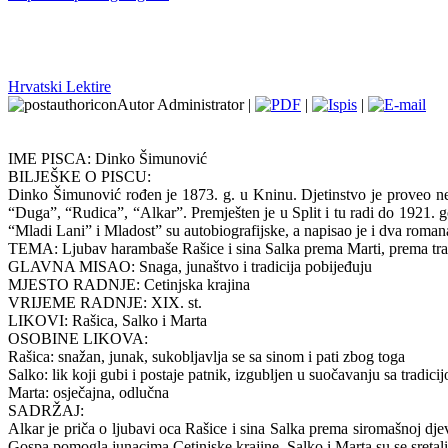
Hrvatski Lektire
Autor Administrator |
|
|
IME PISCA: Dinko Šimunović
BILJEŠKE O PISCU:
Dinko Šimunović rođen je 1873. g. u Kninu. Djetinstvo je proveo ned
“Duga”, “Rudica”, “Alkar”. Premješten je u Split i tu radi do 1921. 
“Mladi Lani” i Mladost” su autobiografijske, a napisao je i dva roma
TEMA: Ljubav harambaše Rašice i sina Salka prema Marti, prema tradi
GLAVNA MISAO: Snaga, junaštvo i tradicija pobijeđuju
MJESTO RADNJE: Cetinjska krajina
VRIJEME RADNJE: XIX. st.
LIKOVI: Rašica, Salko i Marta
OSOBINE LIKOVA:
Rašica: snažan, junak, sukobljavlja se sa sinom i pati zbog toga
Salko: lik koji gubi i postaje patnik, izgubljen u suočavanju sa tradic
Marta: osječajna, odlučna
SADRŽAJ:
Alkar je priča o ljubavi oca Rašice i sina Salka prema siromašnoj djev
Gospa pomogla junacima Cetinjske krajine. Salko i Marta su se sretali i