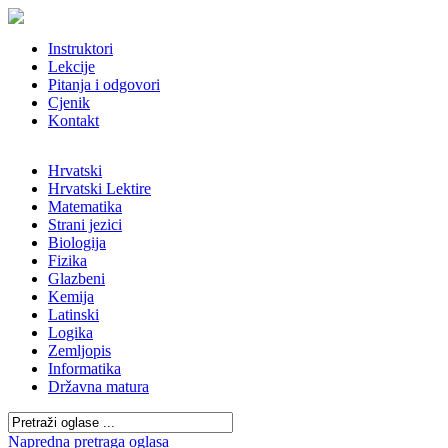
Instruktori
Lekcije
Pitanja i odgovori
Cjenik
Kontakt
Hrvatski
Hrvatski Lektire
Matematika
Strani jezici
Biologija
Fizika
Glazbeni
Kemija
Latinski
Logika
Zemljopis
Informatika
Državna matura
Napredna pretraga oglasa