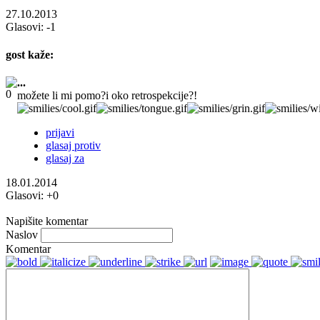
27.10.2013
Glasovi:
-1
gost
kaže:
...
možete li mi pomo?i oko retrospekcije?!
prijavi
glasaj protiv
glasaj za
18.01.2014
Glasovi:
+0
Napišite komentar
Naslov
Komentar