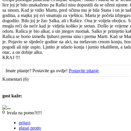
lice joj je bilo unakaženo pa Rašici nisu dopustili da se oženi njom
sa sinom. Kad je vidio Martu, pred očima mu je bila Stana i on je tada 
godina, a majku joj svi smatraju za vješticu. Marta je počela izbjegava
dogodilo. Bilo joj je žao Salka, ali i Rašice. Ona je voljela obojicu.
mogla reći da neće kad je vidjela koliko je sretan. Došlo je vrijeme 
odoru. Rašica je bio alkar, a sin jnegov momak. Salko je primjetio kak
Rašica se borio između ljubavi prema sinu i prema Marti. Kad se Marta
je. Pojavio se sljedeće godine na alci, na mršavom crnom konju, bos, 
pogodi ali nije uspio. Ljutito je udario konja i jurnio trkalištem, a t
otac, a on dobije alku.
KRAJ !!!
Imate pitanje? Postavite ga ovdje!
Postavite pitanje
Komentari
(6)
gost
kaže:
...
hvala na pomo?i!!!
prijavi
glasaj protiv