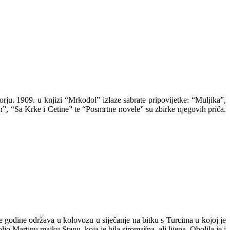
ju. 1909. u knjizi “Mrkodol” izlaze sabrate pripovijetke: “Muljika”,
”, “Sa Krke i Cetine” te “Posmrtne novele” su zbirke njegovih priča.
ake godine održava u kolovozu u siječanje na bitku s Turcima u kojoj je
io Martinu majku Stanu, koja je bila siromašna, ali lijepa. Obolila je i