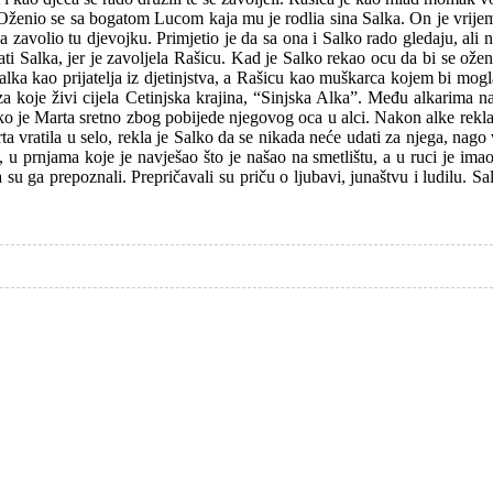
e. Oženio se sa bogatom Lucom kaja mu je rodlia sina Salka. On je vrij
zavolio tu djevojku. Primjetio je da sa ona i Salko rado gledaju, ali nij
ti Salka, jer je zavoljela Rašicu. Kad je Salko rekao ocu da bi se oženi
 Salka kao prijatelja iz djetinjstva, a Rašicu kao muškarca kojem bi mog
za koje živi cijela Cetinjska krajina, “Sinjska Alka”. Među alkarima naj
o je Marta sretno zbog pobijede njegovog oca u alci. Nakon alke rekla je
 vratila u selo, rekla je Salko da se nikada neće udati za njega, nago 
u prnjama koje je navješao što je našao na smetlištu, a u ruci je imao š
ada su ga prepoznali. Prepričavali su priču o ljubavi, junaštvu i ludilu.