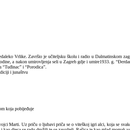
aleko Vrlike. Završio je učiteljsku školu i radio u Dalmatinskom zagor
godine, a nakon umirovljenja seli u
Zagreb
gdje i umire1933. g. “Đerdan
na “Tuđinac” i “Porodica”.
ciji i junaštvu
ijom koja pobijeđuje
ojci Marti. Uz priču o ljubavi priča se o viteškoj igri alci, koja se sv
 kao djeca se rado družili te se zavoljeli. Rašica je kao mlad momak vol