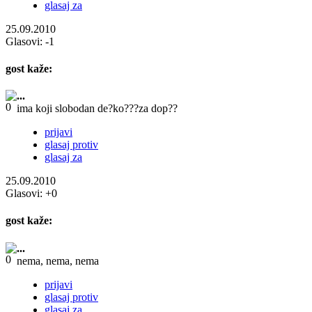
glasaj za
25.09.2010
Glasovi:
-1
gost
kaže:
...
ima koji slobodan de?ko???za dop??
prijavi
glasaj protiv
glasaj za
25.09.2010
Glasovi:
+0
gost
kaže:
...
nema, nema, nema
prijavi
glasaj protiv
glasaj za