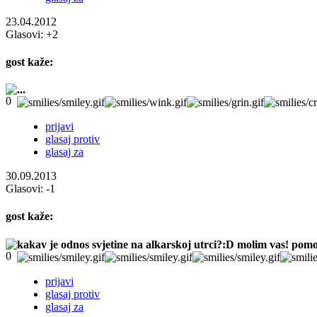
23.04.2012
Glasovi:
+2
gost
kaže:
...
prijavi
glasaj protiv
glasaj za
30.09.2013
Glasovi:
-1
gost
kaže:
kakav je odnos svjetine na alkarskoj utrci?:D molim vas! pom
prijavi
glasaj protiv
glasaj za