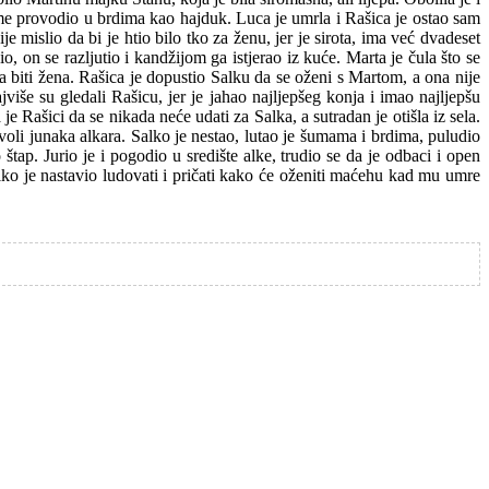
eme provodio u brdima kao hajduk. Luca je umrla i Rašica je ostao sam
e mislio da bi je htio bilo tko za ženu, jer je sirota, ima već dvadeset
o, on se razljutio i kandžijom ga istjerao iz kuće. Marta je čula što se
la biti žena. Rašica je dopustio Salku da se oženi s Martom, a ona nije
više su gledali Rašicu, jer je jahao najljepšeg konja i imao najljepšu
 Rašici da se nikada neće udati za Salka, a sutradan je otišla iz sela.
voli junaka alkara. Salko je nestao, lutao je šumama i brdima, puludio
tap. Jurio je i pogodio u središte alke, trudio se da je odbaci i open
 Salko je nastavio ludovati i pričati kako će oženiti maćehu kad mu umre