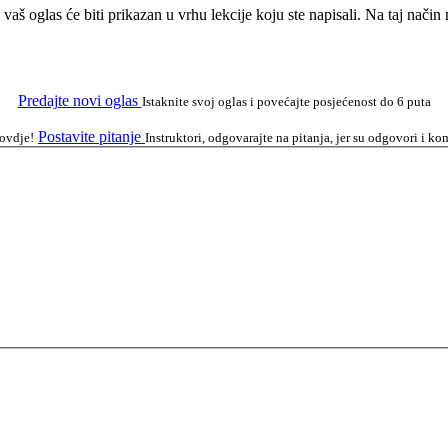
a vaš oglas će biti prikazan u vrhu lekcije koju ste napisali. Na taj nači
Predajte novi oglas
Istaknite svoj oglas i povećajte posjećenost do 6 puta
Postavite pitanje
 ovdje!
Instruktori, odgovarajte na pitanja, jer su odgovori i 