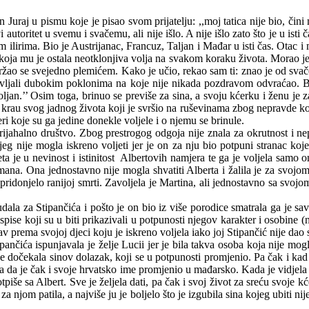
Juraj u pismu koje je pisao svom prijatelju: ,,moj tatica nije bio, čini m
 autoritet u svemu i svačemu, ali nije išlo. A nije išlo zato što je u isti
im ilirima. Bio je Austrijanac, Francuz, Taljan i Mađar u isti čas. Otac i
 koja mu je ostala neotklonjiva volja na svakom koraku života. Morao je n
 držao se svejedno plemićem. Kako je učio, rekao sam ti: znao je od sva
vljali dubokim poklonima na koje nije nikada pozdravom odvraćao. Bi
an.’’ Osim toga, brinuo se previše za sina, a svoju kćerku i ženu je zan
 krau svog jadnog života koji je svršio na ruševinama zbog nepravde koju 
 koje su ga jedine donekle voljele i o njemu se brinule.
rijahalno društvo. Zbog prestrogog odgoja nije znala za okrutnost i nep
g nije mogla iskreno voljeti jer je on za nju bio potpuni stranac koj
a je u nevinost i istinitost
Albertovih namjera te ga je voljela samo o
romana. Ona jednostavno nije mogla shvatiti
Alberta
i žalila je za svojom
ridonjelo ranijoj smrti. Zavoljela je Martina, ali jednostavno sa svojo
ala za Stipančića i pošto je on bio iz više porodice smatrala ga je savr
 spise koji su u biti prikazivali u potpunosti njegov karakter i osobine (
 prema svojoj djeci koju je iskreno voljela iako joj Stipančić nije dao s
pančića ispunjavala je želje Lucii jer je bila takva osoba koja nije mo
dočekala sinov dolazak, koji se u potpunosti promjenio. Pa čak i kad je
nala da je čak i svoje hrvatsko ime promjenio u mađarsko. Kada je vidjel
potpiše sa Albert. Sve je željela dati, pa čak i svoj život za sreću svoje 
za njom patila, a najviše ju je boljelo što je izgubila sina kojeg ubiti ni