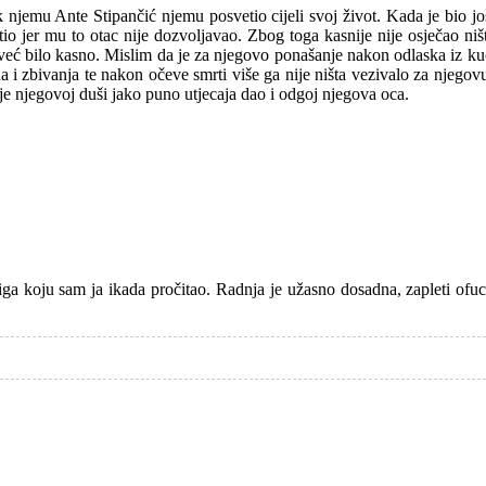
o k njemu Ante Stipančić njemu posvetio cijeli svoj život. Kada je bio 
jetio jer mu to otac nije dozvoljavao. Zbog toga kasnije nije osječao 
tada već bilo kasno. Mislim da je za njegovo ponašanje nakon odlaska iz 
a i zbivanja te nakon očeve smrti više ga nije ništa vezivalo za nje
 je njegovoj duši jako puno utjecaja dao i odgoj njegova oca.
iga koju sam ja ikada pročitao. Radnja je užasno dosadna, zapleti ofu