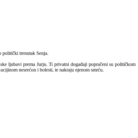
 politički trenutak Senja.
nske ljubavi prema Jurju. Ti privatni događaji popračeni su političkom
Lucijinom nesrećon i bolesti, te nakraju njenom smrću.