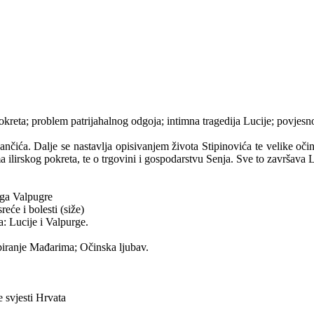
pokreta; problem patrijahalnog odgoja; intimna tragedija Lucije; povjesno
nčića. Dalje se nastavlja opisivanjem života Stipinovića te velike oči
ilirskog pokreta, te o trgovini i gospodarstvu Senja. Sve to završava 
riga Valpugre
eće i bolesti (siže)
a: Lucije i Valpurge.
piranje Mađarima; Očinska ljubav.
 svjesti Hrvata