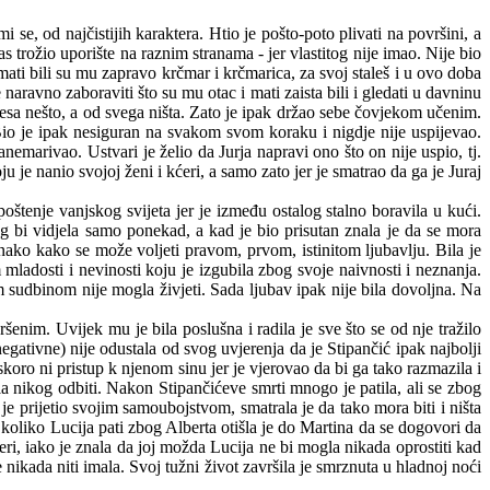
i se, od najčistijih karaktera. Htio je pošto-poto plivati na površini, a
 čas trožio uporište na raznim stranama - jer vlastitog nije imao. Nije bio
 mati bili su mu zapravo krčmar i krčmarica, za svoj staleš i u ovo doba
aravno zaboraviti što su mu otac i mati zaista bili i gledati u davninu
česa nešto, a od svega ništa. Zato je ipak držao sebe čovjekom učenim.
o je ipak nesiguran na svakom svom koraku i nigdje nije uspijevao.
emarivao. Ustvari je želio da Jurja napravi ono što on nije uspio, tj.
je nanio svojoj ženi i kćeri, a samo zato jer je smatrao da ga je Juraj
oštenje vanjskog svijeta jer je između ostalog stalno boravila u kući.
eg bi vidjela samo ponekad, a kad je bio prisutan znala je da se mora
nako kako se može voljeti pravom, prvom, istinitom ljubavlju. Bila je
 mladosti i nevinosti koju je izgubila zbog svoje naivnosti i neznanja.
m sudbinom nije mogla živjeti. Sada ljubav ipak nije bila dovoljna. Na
šenim. Uvijek mu je bila poslušna i radila je sve što se od nje tražilo
negativne) nije odustala od svog uvjerenja da je Stipančić ipak najbolji
koro ni pristup k njenom sinu jer je vjerovao da bi ga tako razmazila i
gla nikog odbiti. Nakon Stipančićeve smrti mnogo je patila, ali se zbog
 prijetio svojim samoubojstvom, smatrala je da tako mora biti i ništa
a koliko Lucija pati zbog
Alberta
otišla je do Martina da se dogovori da
kćeri, iako je znala da joj možda Lucija ne bi mogla nikada oprostiti kad
je nikada niti imala. Svoj tužni život završila je smrznuta u hladnoj noći