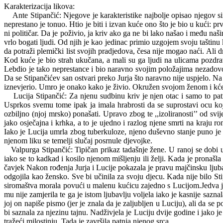
Karakterizacija likova:
Ante Stipančić: Njegove je karakteristike najbolje opisao njegov sin 
neprestano je tonuo. Htio je biti i izvan kuće ono što je bio u kući: prvi
ni političar. Da je poživio, ja kriv ako ga ne bi lako našao i među naš
vrlo bogati ljudi. Od njih je kao jedinac primio uzgojem svoju taštinu
da potraži plemički list svojih pradjedova, česa nije mogao naći. Ali
Kod kuće je bio strah ukučana, a
mali
su ga ljudi na ulicama pozdra
Lebdio je tako neprestance i bio naravno svojim položajima nezadovolj
Da se Stipančićev san ostvari preko Jurja što naravno nije uspjelo. Na
iznevjerio. Umro je onako kako je živio. Okružen svojom ženom i kćeri
Lucija Stipančić: Za njenu sudbinu kriv je njen otac i samo to pat
Usprkos svemu tome ipak ja imala hrabrosti da se suprostavi ocu koje
ozbiljno (njoj mrsko) ponašati. Upravo zbog te ,,izoliranosti’’ od svijet
jako osječajna i krhka, a to je ujedno i razlog njene smrti na kraju 
Iako je Lucija umrla zbog tuberkuloze, njeno duševno stanje puno je p
njenom liku se temelji slučaj posrnule djevojke.
Valpurga Stipančić: Tipičan prikaz tadašnje žene. U ranoj se dobi ud
iako se to kadkad i kosilo njenom mišljenju ili želji. Kada je pronašla
čavjek Nakon rođenja Jurja i Lucije pokazala je pravu majčinsku ljubav
odgojila kao žensko. Sve bi učinila za svoju djecu. Kada nije bilo Sti
siromaštva morala povući u malenu kućicu zajedno s Lucijom.Jedva je 
mu nije zamjerila te ga je istom ljubavlju voljela iako je kasnije saz
joj on napiše pismo (jer je znala da je zaljubljen u Luciju), ali da se 
bi saznala za njezinu tajnu. Nadživjela je Luciju dvije godine i jako je 
tražeći milostinju. Tada je završila patnja njenog srca.