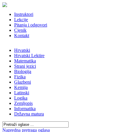
Instruktori
Lekcije
Pitanja i odgovori
Cjenik
Kontakt
Hrvatski
Hrvatski Lektire
Matematika
Strani jezici
Biologija
Fizika
Glazbeni
Kemija
Latinski
Logika
Zemljopis
Informatika
Državna matura
Napredna pretraga oglasa