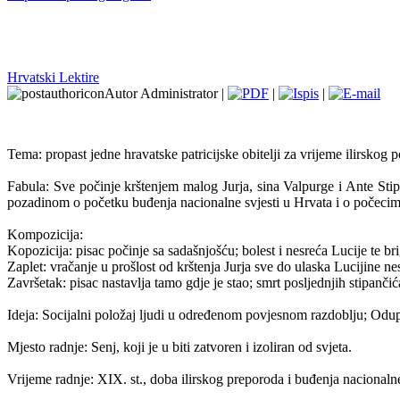
Hrvatski Lektire
Autor Administrator |
|
|
Tema: propast jedne hravatske patricijske obitelji za vrijeme ilirskog 
Fabula: Sve počinje krštenjem malog Jurja, sina Valpurge i Ante Stipa
pozadinom o početku buđenja nacionalne svjesti u Hrvata i o počecima 
Kompozicija:
Kopozicija: pisac počinje sa sadašnjošću; bolest i nesreća Lucije te b
Zaplet: vračanje u prošlost od krštenja Jurja sve do ulaska Lucijine nesr
Završetak: pisac nastavlja tamo gdje je stao; smrt posljednjih stipančić
Ideja: Socijalni položaj ljudi u određenom povjesnom razdoblju; Odu
Mjesto radnje: Senj, koji je u biti zatvoren i izoliran od svjeta.
Vrijeme radnje: XIX. st., doba ilirskog preporoda i buđenja nacionalne