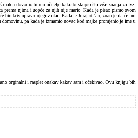
još malen dovodio bi mu učitelje kako bi skupio što više znanja za tvz.
ništa prema njima i uopče za njih nije mario. Kada je pisao pismo svom
kuće bio kriv upravo njegov otac. Kada je Juraj otišao, znao je da će mu
govu domovinu, pa kada je izmamio novac kod majke promjenio je ime u
cano orginalni i rasplet onakav kakav sam i očekivao. Ovu knjigu bih