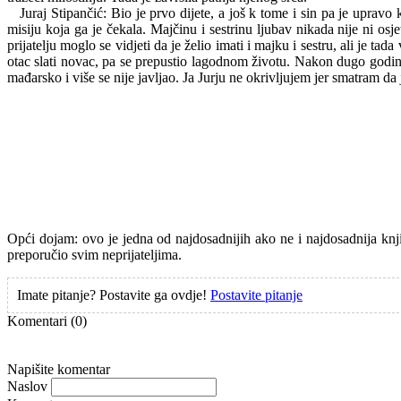
Juraj Stipančić: Bio je prvo dijete, a još k tome i sin pa je uprav
misiju koja ga je čekala. Majčinu i sestrinu ljubav nikada nije ni os
prijatelju moglo se vidjeti da je želio imati i majku i sestru, ali je 
otac slati novac, pa se prepustio lagodnom životu. Nakon dugo godin
mađarsko i više se nije javljao. Ja Jurju ne okrivljujem jer smatram da
Opći dojam: ovo je jedna od najdosadnijih ako ne i najdosadnija knj
preporučio svim neprijateljima.
Imate pitanje? Postavite ga ovdje!
Postavite pitanje
Komentari
(0)
Napišite komentar
Naslov